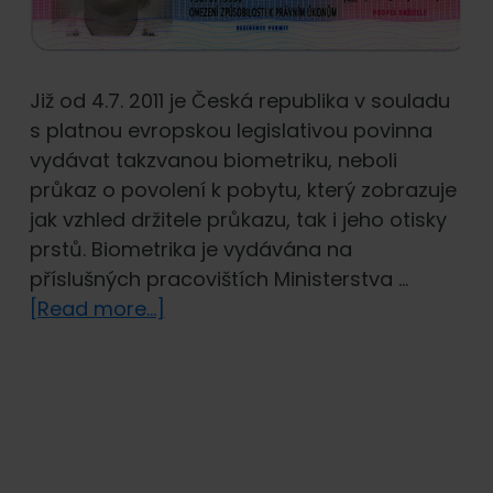
Již od 4.7. 2011 je Česká republika v souladu
s platnou evropskou legislativou povinna
vydávat takzvanou biometriku, neboli
průkaz o povolení k pobytu, který zobrazuje
jak vzhled držitele průkazu, tak i jeho otisky
prstů. Biometrika je vydávána na
příslušných pracovištích Ministerstva …
about
[Read more...]
Biometrika
pro
cizince