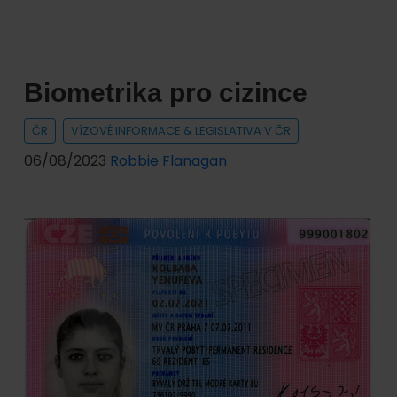
víza
pro
cizince
Biometrika pro cizince
ČR
VÍZOVÉ INFORMACE & LEGISLATIVA V ČR
06/08/2023
Robbie Flanagan