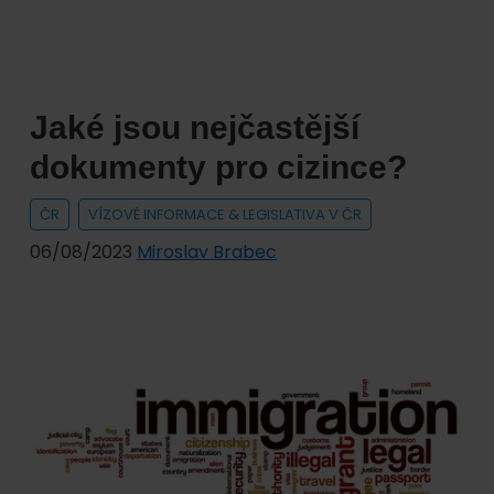
zákona
o
pobytu
cizinců?
Jaké jsou nejčastější
dokumenty pro cizince?
ČR
VÍZOVÉ INFORMACE & LEGISLATIVA V ČR
06/08/2023
Miroslav Brabec