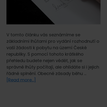
V tomto článku vás seznámíme se
základními lhůtami pro vydání rozhodnutí o
vaší žádosti k pobytu na území České
republiky. S pomocí tohoto krátkého
přehledu budete nejen vědět, jak se
správně lhůty počítají, ale ohlídáte si i jejich
řádné splnění. Obecné zásady běhu …
about
[Read more...]
Lhůty
rozhodnutí
o
vydání