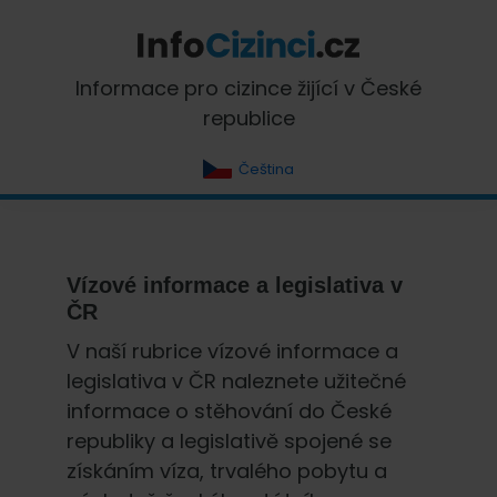
Skip
Skip
Skip
Skip
to
to
to
to
primary
main
primary
footer
InfoCizinci.cz
Informace pro cizince žijící v České
navigation
content
sidebar
republice
Čeština
Vízové informace a legislativa v
ČR
V naší rubrice vízové informace a
legislativa v ČR naleznete užitečné
informace o stěhování do České
republiky a legislativě spojené se
získáním víza, trvalého pobytu a