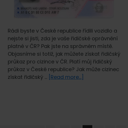
Rádi byste v České republice řídili vozidlo a
nejste si jisti, zda je vaše řidičské oprávnění
platné v ČR? Pak jste na správném místě.
Objasníme si totiž, jak můžete získat řidičský
průkaz pro cizince v ČR. Platí můj řidičský
průkaz v České republice? Jak může cizinec
about
získat řidičský …
[Read more...]
Řidičský
průkaz
pro
cizince
v
ČR