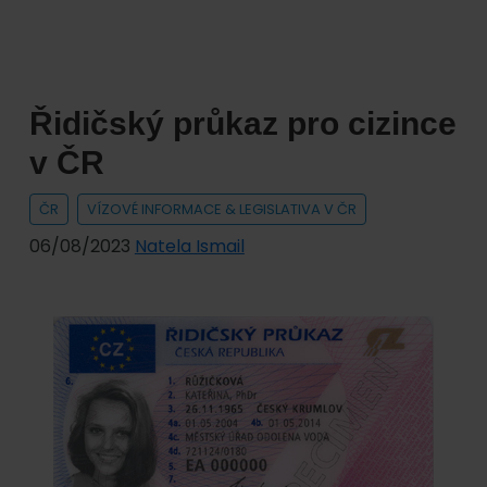
azylové
a
migrační
politiky
Řidičský průkaz pro cizince
v
Praze
v ČR
ČR
VÍZOVÉ INFORMACE & LEGISLATIVA V ČR
06/08/2023
Natela Ismail