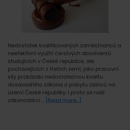
Nedostatek kvalifikovaných zaměstnanců a
neefektivní využití čerstvých absolventů
studujících v České republice, ale
pocházejících z třetích zemí, jako pracovní
síly prokázalo nedostatečnou kvalitu
dosavadního zákona o pobytu cizinců na
území České republiky. I proto se naši
about
zákonodárci …
[Read more...]
Co
přinese
novela