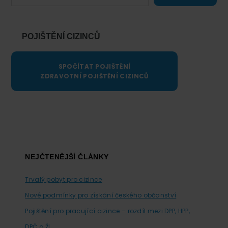
POJIŠTĚNÍ CIZINCŮ
SPOČÍTAT POJIŠTĚNÍ
ZDRAVOTNÍ POJIŠTĚNÍ CIZINCŮ
Footer
NEJČTENĚJŠÍ ČLÁNKY
Trvalý pobyt pro cizince
Nové podmínky pro získání českého občanství
Pojištění pro pracující cizince – rozdíl mezi DPP, HPP,
DPČ a ŽL