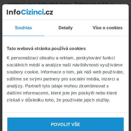
cizinců pro těhotné ženy. Zahrnuje péči o
těhotnou ženu před i po porodu. Zároveň
zahrnuje zdravotní péči o novorozence do
14 dnů jeho života.
Souhlas
Detaily
Více o cookies
Doba trvání pojištění
Tato webová stránka používá cookies
K personalizaci obsahu a reklam, poskytování funkcí
Pojistná smlouva vzniká od 00:00 dne
sociálních médií a analýze naší návštěvnosti využíváme
sjednaného jako počátek pojištění
soubory cookie. Informace o tom, jak náš web používáte,
v pojistné smlouvě. Nejdříve však od 00:00
sdílíme se svými partnery pro sociální média, inzerci a
hodin dne bezprostředně následujícího po
analýzy. Partneři tyto údaje mohou zkombinovat s
dni uzavření pojistné smlouvy a zaniká
dalšími informacemi, které jste jim poskytli nebo které
24:00 hodin dne sjednaného jako konec
získali v důsledku toho, že používáte jejich služby.
pojištění.
V případě varianty KOMPLEX2 se vztahuje
POVOLIT VŠE
doba trvání i na novorozence, a to do