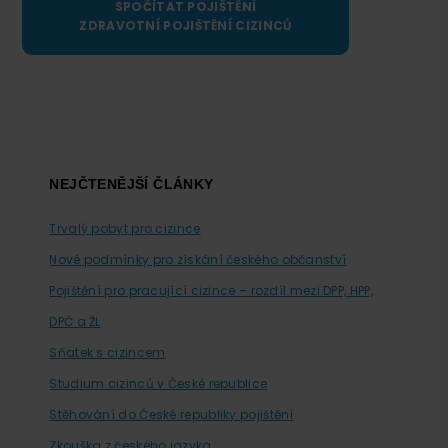
SPOČÍTAT POJIŠTĚNÍ
ZDRAVOTNÍ POJIŠTĚNÍ CIZINCŮ
Footer
NEJČTENĚJŠÍ ČLÁNKY
Trvalý pobyt pro cizince
Nové podmínky pro získání českého občanství
Pojištění pro pracující cizince – rozdíl mezi DPP, HPP,
DPČ a ŽL
Sňatek s cizincem
Studium cizinců v České republice
Stěhování do České republiky pojištění
Zkouška z českého jazyka