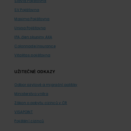
Slavia Pojišťovna
SV Pojišťovna
Maxima Pojišťovna
Uniqa Pojišťovna
IPA, člen skupiny AXA
Colonnade Insurance
Vitalitas pojišťovna
UŽITEČNÉ ODKAZY
Odbor azylové a migrační politiky
Ministerstvo vnitra
Zákon o pobytu cizinců v ČR
VISAPOINT
Pojištění cizinců