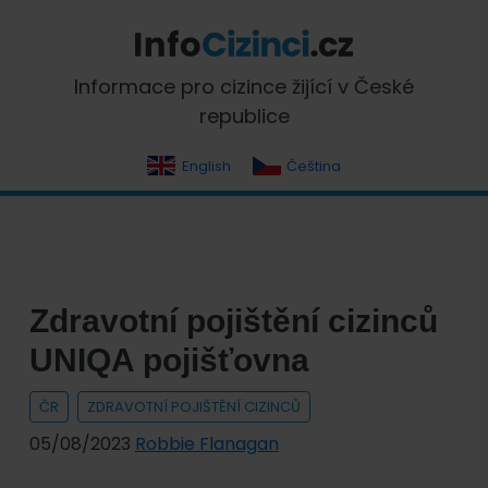
Skip
Skip
Skip
Skip
to
to
to
to
primary
main
primary
footer
InfoCizinci.cz
Informace pro cizince žijící v České
navigation
content
sidebar
republice
English
Čeština
Zdravotní pojištění cizinců
UNIQA pojišťovna
ČR
ZDRAVOTNÍ POJIŠTĚNÍ CIZINCŮ
05/08/2023
Robbie Flanagan