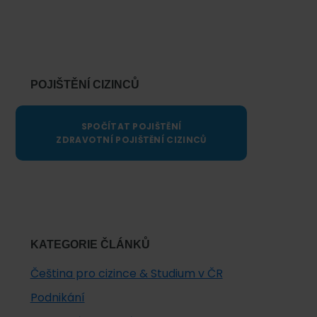
Primary
Sidebar
POJIŠTĚNÍ CIZINCŮ
SPOČÍTAT POJIŠTĚNÍ
ZDRAVOTNÍ POJIŠTĚNÍ CIZINCŮ
KATEGORIE ČLÁNKŮ
Čeština pro cizince & Studium v ČR
Podnikání