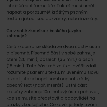
lehké úřední formuláře. Taktéž musí umět
napsat a porozumět krátkým psaným
textům jakou jsou pozvánky, nebo inzeráty.
Co v sobě zkouška z českého jazyka
zahrnuje?
Celá zkouška se skládá ze dvou částí- ústní
a písemné. Písemná část v sobě zahrnuje
čtení (20 min.), poslech (35 min.) a psaní
(15 min.). Tato část má za úkol ověřit zdali
rozumíte psanému textu, mluvenému slovu
a zdali jste schopni sami napsat krátký
obecný text (např. inzerát). Ústní část
zkoušky zahrnuje 10minutový ústní pohovor,
kde se musíte představit a odpovědět na
otázky zkoušejícího. Celkově, je tedy trvání