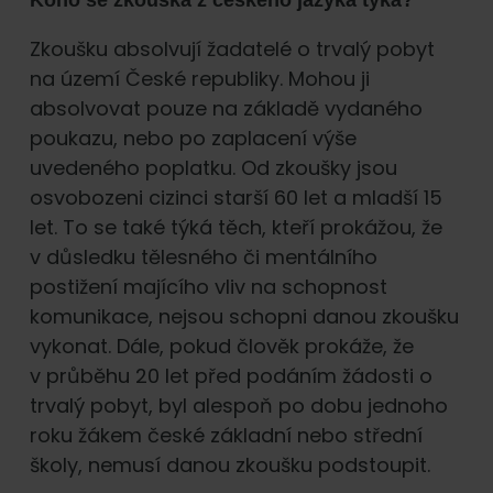
Koho se zkouška z českého jazyka týká?
Zkoušku absolvují žadatelé o trvalý pobyt
na území České republiky. Mohou ji
absolvovat pouze na základě vydaného
poukazu, nebo po zaplacení výše
uvedeného poplatku. Od zkoušky jsou
osvobozeni cizinci starší 60 let a mladší 15
let. To se také týká těch, kteří prokážou, že
v důsledku tělesného či mentálního
postižení majícího vliv na schopnost
komunikace, nejsou schopni danou zkoušku
vykonat. Dále, pokud člověk prokáže, že
v průběhu 20 let před podáním žádosti o
trvalý pobyt, byl alespoň po dobu jednoho
roku žákem české základní nebo střední
školy, nemusí danou zkoušku podstoupit.