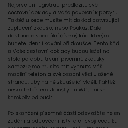
Nejprve při registraci předložíte své
cestovní doklady a Vaše povolení k pobytu.
Taktéž u sebe musíte mít doklad potvrzující
zaplacení zkoušky nebo Poukaz. Dále
dostanete speciální číselný kód, kterým
budete identifikováni při zkoušce. Tento kód
a Vaše cestovní doklady budou ležet na
stole po dobu trvání písemné zkoušky.
Samozřejmě musíte mít vypnutá Váš
mobilní telefon a své osobní věci uložené
stranou, aby na ně zkoušející viděli. Taktéž
nesmíte během zkoušky na WC, ani se
kamkoliv odloučit.
Po skončení písemné části odevzdáte nejen
zadání a odpovědní listy, ale i svoji cedulku