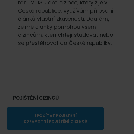
roku 2013. Jako cizinec, který žije v
České republice, využívám při psaní
článků vlastní zkušenosti. Doufám,
že mé články pomohou všem
cizincům, kteří chtějí studovat nebo
se přestěhovat do České republiky.
Primary
Sidebar
POJIŠTĚNÍ CIZINCŮ
SPOČÍTAT POJIŠTĚNÍ
ZDRAVOTNÍ POJIŠTĚNÍ CIZINCŮ