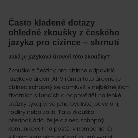
Často kladené dotazy
ohledně zkoušky z českého
jazyka pro cizince – shrnutí
Jaká je jazyková úroveň této zkoušky?
Zkouška z češtiny pro cizince odpovídá
jazykové úrovni A1. V rámci této úrovně je
cizinec schopný se domluvit v nejběžnějších
životních situacích a odpovědět na lehké
otázky týkající se jeho bydliště, povolání,
rodiny nebo zálib. Tato zkouška
předpokládá, že je cizinec schopný
komunikovat na poště, v nemocnici či
v jiném veřejném zařízení a umí vyplnit