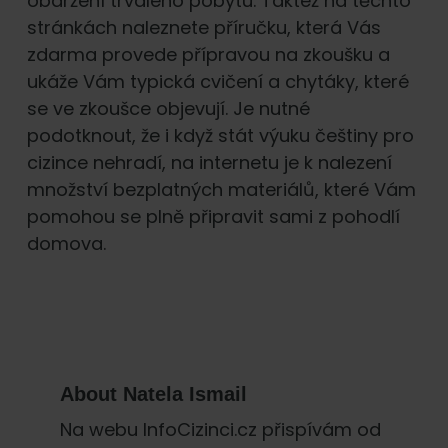
obdržení trvalého pobytu. Taktéž na těchto
stránkách naleznete příručku, která Vás
zdarma provede přípravou na zkoušku a
ukáže Vám typická cvičení a chytáky, které
se ve zkoušce objevují. Je nutné
podotknout, že i když stát výuku češtiny pro
cizince nehradí, na internetu je k nalezení
množství bezplatných materiálů, které Vám
pomohou se plně připravit sami z pohodlí
domova.
About
Natela Ismail
Na webu InfoCizinci.cz přispívám od