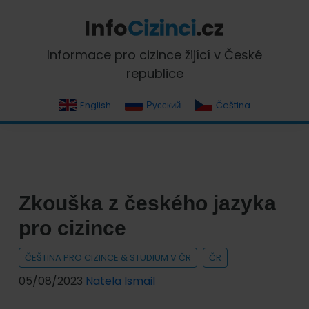
Skip
Skip
Skip
Skip
to
to
to
to
primary
main
primary
footer
InfoCizinci.cz
Informace pro cizince žijící v České
navigation
content
sidebar
republice
English
Русский
Čeština
Zkouška z českého jazyka
pro cizince
ČEŠTINA PRO CIZINCE & STUDIUM V ČR
ČR
05/08/2023
Natela Ismail