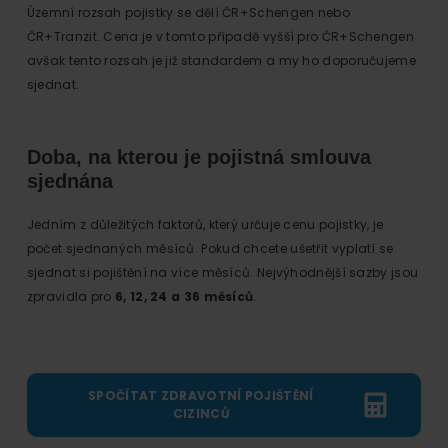
Územní rozsah pojistky se dělí ČR+Schengen nebo
ČR+Tranzit. Cena je v tomto případě vyšší pro ČR+Schengen
avšak tento rozsah je již standardem a my ho doporučujeme
sjednat.
Doba, na kterou je pojistná smlouva
sjednána
Jedním z důležitých faktorů, který určuje cenu pojistky, je
počet sjednaných měsíců. Pokud chcete ušetřit vyplatí se
sjednat si pojištění na více měsíců. Nejvýhodnější sazby jsou
zpravidla pro
6, 12, 24 a 36 měsíců
.
SPOČÍTAT ZDRAVOTNÍ POJIŠTĚNÍ
CIZINCŮ