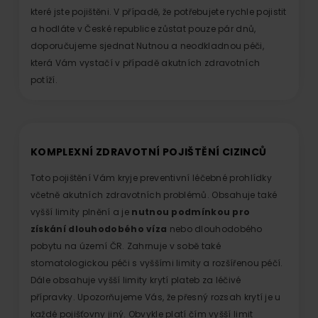
které jste pojištěni. V případě, že potřebujete rychle pojistit
a hodláte v České republice zůstat pouze pár dnů,
doporučujeme sjednat Nutnou a neodkladnou péči,
která Vám vystačí v případě akutních zdravotních
potíží.
KOMPLEXNÍ ZDRAVOTNÍ POJIŠTĚNÍ CIZINCŮ
Toto pojištění Vám kryje preventivní léčebné prohlídky
včetně akutních zdravotních problémů. Obsahuje také
vyšší limity plnění a je
nutnou podmínkou pro
získání dlouhodobého víza
nebo dlouhodobého
pobytu na území ČR. Zahrnuje v sobě také
stomatologickou péči s vyššími limity a rozšířenou péčí.
Dále obsahuje vyšší limity krytí plateb za léčivé
přípravky. Upozorňujeme Vás, že přesný rozsah krytí je u
každé pojišťovny jiný. Obvykle platí čím vyšší limit