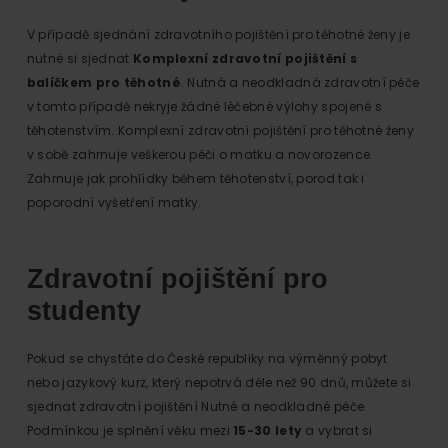
V případě sjednání zdravotního pojištění pro těhotné ženy je
nutné si sjednat
Komplexní zdravotní pojištění s
balíčkem pro těhotné
. Nutná a neodkladná zdravotní péče
v tomto případě nekryje žádné léčebné výlohy spojené s
těhotenstvím. Komplexní zdravotní pojištění pro těhotné ženy
v sobě zahrnuje veškerou péči o matku a novorozence.
Zahrnuje jak prohlídky během těhotenství, porod tak i
poporodní vyšetření matky.
Zdravotní pojištění pro
studenty
Pokud se chystáte do České republiky na výměnný pobyt
nebo jazykový kurz, který nepotrvá déle než 90 dnů, můžete si
sjednat zdravotní pojištění Nutné a neodkladné péče.
Podmínkou je splnění věku mezi
15-30 lety
a vybrat si