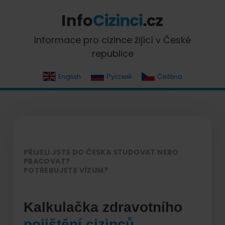
Skip
Skip
Skip
Skip
to
to
to
to
primary
main
primary
footer
InfoCizinci.cz
Informace pro cizince žijící v České
navigation
content
sidebar
republice
English
Русский
Čeština
PŘIJELI JSTE DO ČESKA STUDOVAT NEBO
PRACOVAT?
POTŘEBUJETE VÍZUM?
Kalkulačka zdravotního
pojištění cizinců