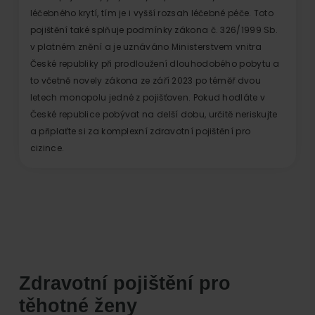
léčebného krytí, tím je i vyšší rozsah léčebné péče. Toto
pojištění také splňuje podmínky zákona č. 326/1999 Sb.
v platném znění a je uznáváno Ministerstvem vnitra
České republiky při prodloužení dlouhodobého pobytu a
to včetně novely zákona ze září 2023 po téměř dvou
letech monopolu jedné z pojišťoven. Pokud hodláte v
České republice pobývat na delší dobu, určitě neriskujte
a připlaťte si za komplexní zdravotní pojištění pro
cizince.
Zdravotní pojištění pro
těhotné ženy