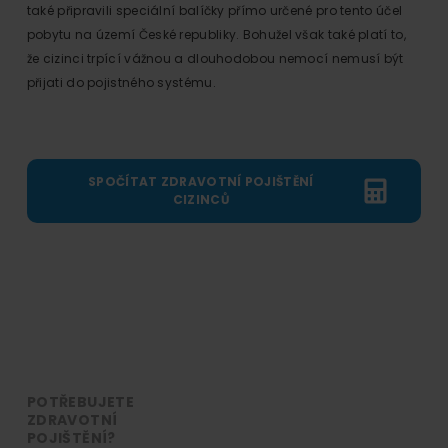
také připravili speciální balíčky přímo určené pro tento účel
pobytu na území České republiky. Bohužel však také platí to,
že cizinci trpící vážnou a dlouhodobou nemocí nemusí být
přijati do pojistného systému.
SPOČÍTAT ZDRAVOTNÍ POJIŠTĚNÍ
CIZINCŮ
POTŘEBUJETE
ZDRAVOTNÍ
POJIŠTĚNÍ?