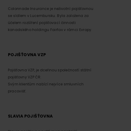
Colonnade Insurance je neživotní pojišťovnou
se sídlem v Lucembursku. Byla založena za
účelem rozšíření pojišťovací činnosti
kanadského holdingu Fairfax v rámci Evropy.
POJIŠŤOVNA VZP
Pojišťovna VZP, je dceřinou společností státní
pojišťovny VZP ČR.
Svým klientům nabízí nejvíce smluvních
pracovišť.
SLAVIA POJIŠŤOVNA