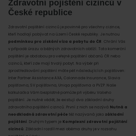
Zdravotní pojištění cizinců v
České republice
Zdravotní pojištění cizinců je povinné pro všechny cizince,
kteří hodlají pobývat na území České republiky. Je nutnou
podmínkou pro získání víza a pobytu do ČR
. Chrání Vás
v případě úrazu a běžných zdravotních obtíží. Toto komerční
pojištění je obdobou pro veřejné pojištění občanů ČR nebo
cizinců, kteří zde mají trvalý pobyt. Na výběr při
zprostředkování pojištění máte pět následujících pojišťoven:
Inter Partner Assistance AXA, Colonnade Insurance, Slavia
pojišťovna, SV pojišťovna, Uniqa pojišťovna a PVZP. Naše
kalkulačka Vám bezplatně pomůže při výběru Vašeho
pojištění. Je nutné vědět, že existují dva základní druhy
zdravotního pojištění cizinců. První z nich se nazývá
Nutná a
neodkladná zdravotní péče
též nazývaná jako
základní
pojištění
. Druhým typem je
Komplexní zdravotní pojištění
cizinců
. Základní rozdíl mezi oběma druhy je v rozsahu