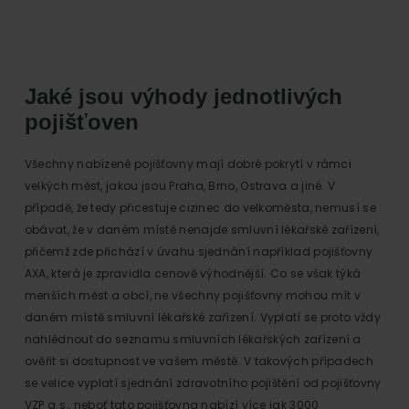
Jaké jsou výhody jednotlivých
pojišťoven
Všechny nabízené pojišťovny mají dobré pokrytí v rámci
velkých měst, jakou jsou Praha, Brno, Ostrava a jiné. V
případě, že tedy přicestuje cizinec do velkoměsta, nemusí se
obávat, že v daném místě nenajde smluvní lékařské zařízení,
přičemž zde přichází v úvahu sjednání například pojišťovny
AXA, která je zpravidla cenově výhodnější. Co se však týká
menších měst a obcí, ne všechny pojišťovny mohou mít v
daném místě smluvní lékařské zařízení. Vyplatí se proto vždy
nahlédnout do seznamu smluvních lékařských zařízení a
ověřit si dostupnost ve vašem městě. V takových případech
se velice vyplatí sjednání zdravotního pojištění od pojišťovny
VZP a.s., neboť tato pojišťovna nabízí více jak 3000