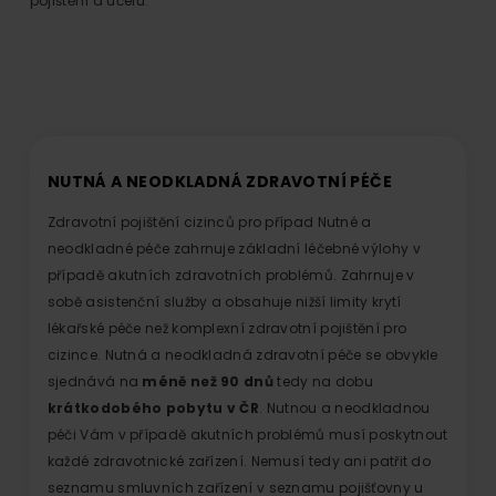
pojištění a účelu.
NUTNÁ A NEODKLADNÁ ZDRAVOTNÍ PÉČE
Zdravotní pojištění cizinců pro případ Nutné a
neodkladné péče zahrnuje základní léčebné výlohy v
případě akutních zdravotních problémů. Zahrnuje v
sobě asistenční služby a obsahuje nižší limity krytí
lékařské péče než komplexní zdravotní pojištění pro
cizince. Nutná a neodkladná zdravotní péče se obvykle
sjednává na
méně než 90 dnů
tedy na dobu
krátkodobého pobytu v ČR
. Nutnou a neodkladnou
péči Vám v případě akutních problémů musí poskytnout
každé zdravotnické zařízení. Nemusí tedy ani patřit do
seznamu smluvních zařízení v seznamu pojišťovny u