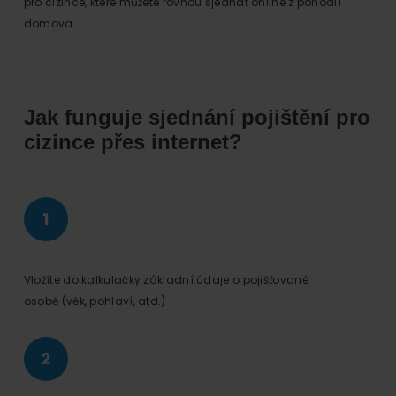
pro cizince, které můžete rovnou sjednat online z pohodlí
domova.
Jak funguje sjednání pojištění pro
cizince přes internet?
Vložíte do kalkulačky základní údaje o pojišťované
osobě (věk, pohlaví, atd.)