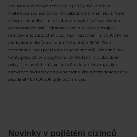
smluvních lékařských zařízení a je díky své vazbě na
mateřskou společnost VZP ČR také známá mezi lékaři. Pozor
však na jednotlivé limity u stomatologické péče a lékařem
předepsaných léků. Pojišťovny Slavia a VZP a.s. mají u
komplexního zdravotního pojištění nastaven limit 5000 Kč na
předepsané léky (na sjednané období) a 5000 Kč na
stomatologickou péči (na sjednané období). Výhodná by v
tomto případě byla pojišťovna UNIQA, která má obdobné
pokrytí smluvních zařízení jako Slavia pojišťovna, avšak
nemá tyto dva limity na předepsané léky a stomatologickou
péči, limit 400 000 EUR tedy platí na vše.
Novinky v pojištění cizinců