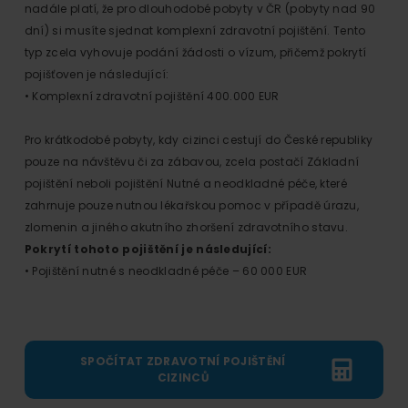
nadále platí, že pro dlouhodobé pobyty v ČR (pobyty nad 90
dní) si musíte sjednat komplexní zdravotní pojištění. Tento
typ zcela vyhovuje podání žádosti o vízum, přičemž pokrytí
pojišťoven je následující:
• Komplexní zdravotní pojištění 400.000 EUR
Pro krátkodobé pobyty, kdy cizinci cestují do České republiky
pouze na návštěvu či za zábavou, zcela postačí Základní
pojištění neboli pojištění Nutné a neodkladné péče, které
zahrnuje pouze nutnou lékařskou pomoc v případě úrazu,
zlomenin a jiného akutního zhoršení zdravotního stavu.
Pokrytí tohoto pojištění je následující:
• Pojištění nutné s neodkladné péče – 60 000 EUR
SPOČÍTAT ZDRAVOTNÍ POJIŠTĚNÍ
CIZINCŮ