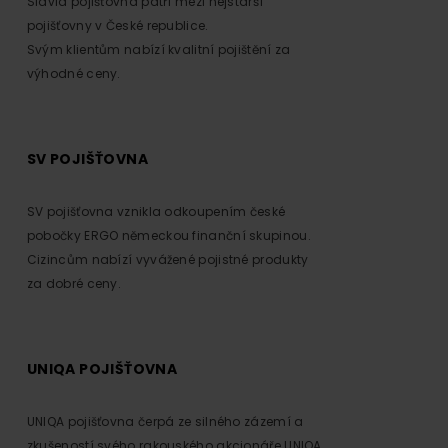
Slavia pojišťovna patří mezi nejstarší
pojišťovny v České republice.
Svým klientům nabízí kvalitní pojištění za
výhodné ceny.
SV POJIŠŤOVNA
SV pojišťovna vznikla odkoupením české
pobočky ERGO německou finanční skupinou.
Cizincům nabízí vyvážené pojistné produkty
za dobré ceny.
UNIQA POJIŠŤOVNA
UNIQA pojišťovna čerpá ze silného zázemí a
zkušeností svého rakouského akcionáře UNIQA