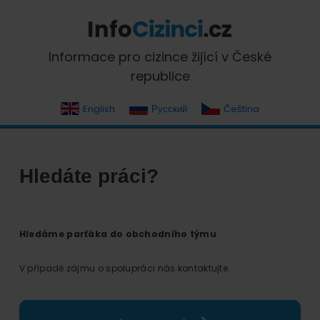
Skip
Skip
Skip
Skip
to
to
to
to
primary
main
primary
footer
InfoCizinci.cz
Informace pro cizince žijící v České
navigation
content
sidebar
republice
English
Русский
Čeština
Hledáte práci?
Hledáme parťáka do obchodního týmu
V případě zájmu o spolupráci nás kontaktujte.