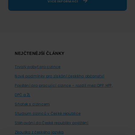
VÍCE INFORMACÍ
Footer
NEJČTENĚJŠÍ ČLÁNKY
Trvalý pobyt pro cizince
Nové podmínky pro získání českého občanství
Pojištění pro pracující cizince – rozdíl mezi DPP, HPP,
DPČ a ŽL
Sňatek s cizincem
Studium cizinců v České republice
Stěhování do České republiky pojištění
Zkouška z českého jazyka