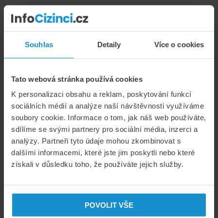
KALKULAČKA POJIŠTĚNÍ PRO CIZINCE
Souhlas
Detaily
Více o cookies
Kalkulačka zdravotního pojištění cizinců
REALITY PRO CIZINCE
Tato webová stránka používá cookies
Reality pro cizince
K personalizaci obsahu a reklam, poskytování funkcí
sociálních médií a analýze naší návštěvnosti využíváme
soubory cookie. Informace o tom, jak náš web používáte,
PRÁCE PRO CIZINCE
sdílíme se svými partnery pro sociální média, inzerci a
analýzy. Partneři tyto údaje mohou zkombinovat s
Jste cizinec hledající práci?
dalšími informacemi, které jste jim poskytli nebo které
získali v důsledku toho, že používáte jejich služby.
POJIŠŤOVNY POSKYTUJÍCÍ ZDRAVOTNÍ
POJIŠTĚNÍ CIZINCŮ V ČR
Pojišťovna VZP
POVOLIT VŠE
Slavia Pojišťovna