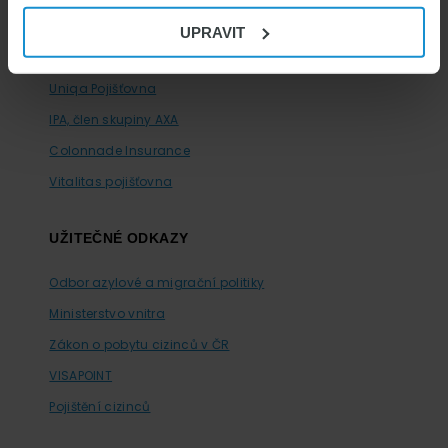
SV Pojišťovna
UPRAVIT
Maxima Pojišťovna
Uniqa Pojišťovna
IPA, člen skupiny AXA
Colonnade Insurance
Vitalitas pojišťovna
UŽITEČNÉ ODKAZY
Odbor azylové a migrační politiky
Ministerstvo vnitra
Zákon o pobytu cizinců v ČR
VISAPOINT
Pojištění cizinců