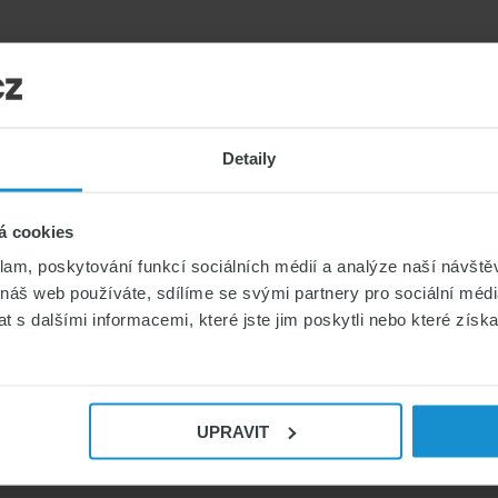
Detaily
POJIŠŤOVNY POSKYTUJÍCÍ ZDRAVOTNÍ
POJIŠTĚNÍ CIZINCŮ V ČR
á cookies
klam, poskytování funkcí sociálních médií a analýze naší návšt
Pojišťovna VZP
 náš web používáte, sdílíme se svými partnery pro sociální média
Slavia Pojišťovna
 s dalšími informacemi, které jste jim poskytli nebo které získa
SV Pojišťovna
Maxima Pojišťovna
Uniqa Pojišťovna
UPRAVIT
IPA, člen skupiny AXA
Colonnade Insurance