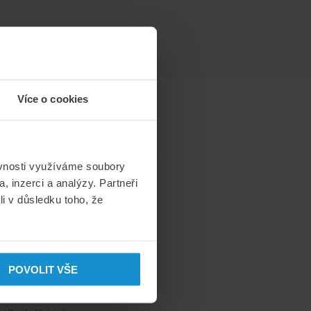
Více o cookies
UŽITEČNÉ ODKAZY
Odbor azylové a migrační politiky
ěvnosti využíváme soubory
Ministerstvo vnitra
, inzerci a analýzy. Partneři
li v důsledku toho, že
Zákon o pobytu cizinců v ČR
VISAPOINT
Pojištění cizinců
POVOLIT VŠE
KONTAKT