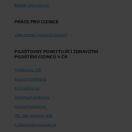
Reality pro cizince
PRÁCE PRO CIZINCE
Jste cizinec hledající práci?
POJIŠŤOVNY POSKYTUJÍCÍ ZDRAVOTNÍ
POJIŠTĚNÍ CIZINCŮ V ČR
Pojišťovna VZP
Slavia Pojišťovna
SV Pojišťovna
Maxima Pojišťovna
Uniqa Pojišťovna
IPA, člen skupiny AXA
Colonnade Insurance