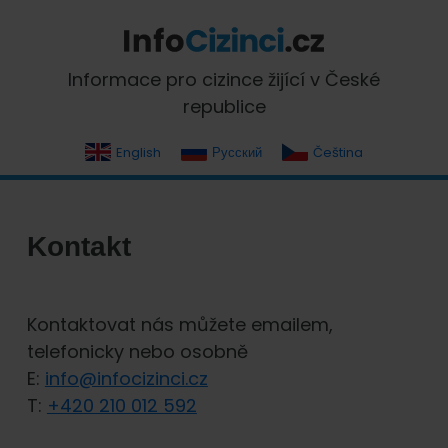
Skip
Skip
Skip
Skip
to
to
to
to
primary
main
primary
footer
InfoCizinci.cz
Informace pro cizince žijící v České
navigation
content
sidebar
republice
English
Русский
Čeština
Kontakt
Kontaktovat nás můžete emailem,
telefonicky nebo osobně
E:
info@infocizinci.cz
T:
+420 210 012 592