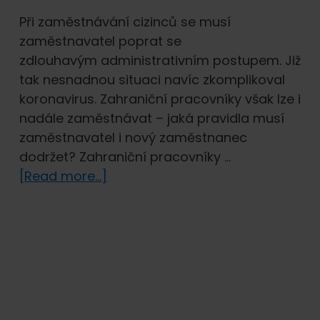
Při zaměstnávání cizinců se musí
zaměstnavatel poprat se
zdlouhavým administrativním postupem. Již
tak nesnadnou situaci navíc zkomplikoval
koronavirus. Zahraniční pracovníky však lze i
nadále zaměstnávat – jaká pravidla musí
zaměstnavatel i nový zaměstnanec
dodržet? Zahraniční pracovníky …
about
[Read more...]
Práce
pro
cizince
v
době
koronavirové