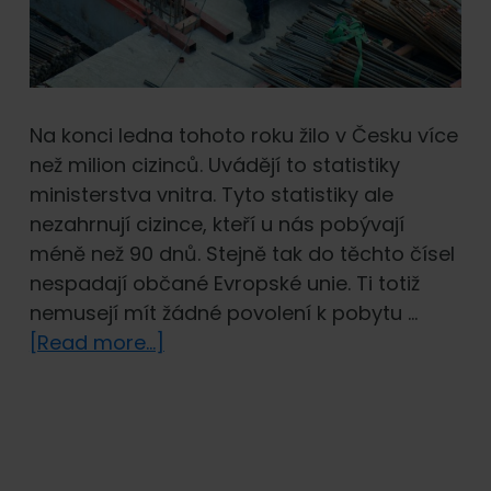
Na konci ledna tohoto roku žilo v Česku více
než milion cizinců. Uvádějí to statistiky
ministerstva vnitra. Tyto statistiky ale
nezahrnují cizince, kteří u nás pobývají
méně než 90 dnů. Stejně tak do těchto čísel
nespadají občané Evropské unie. Ti totiž
nemusejí mít žádné povolení k pobytu …
about
[Read more...]
Zaměstnávání
cizinců
v ČR