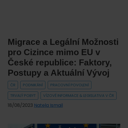
Kde
a
jak
ji
cizinci
Migrace a Legální Možnosti
mohou
najít?
pro Cizince mimo EU v
České republice: Faktory,
Postupy a Aktuální Vývoj
ČR
PODNIKÁNÍ
PRACOVNÍ POVOLENÍ
TRVALÝ POBYT
VÍZOVÉ INFORMACE & LEGISLATIVA V ČR
18/08/2023
Natela Ismail