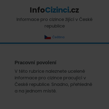
Skip
Skip
Skip
Skip
to
to
to
to
primary
main
primary
footer
InfoCizinci.cz
Informace pro cizince žijící v České
navigation
content
sidebar
republice
Čeština
Pracovní povolení
V této rubrice naleznete ucelené
informace pro cizince pracující v
České republice. Snadno, přehledně
a na jednom místě.