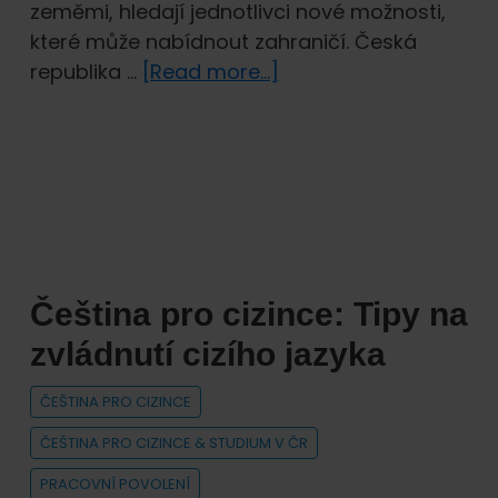
zeměmi, hledají jednotlivci nové možnosti,
které může nabídnout zahraničí. Česká
about
republika …
[Read more...]
Migrace
a
Legální
Možnosti
pro
Cizince
mimo
Čeština pro cizince: Tipy na
EU
v
zvládnutí cizího jazyka
České
republice:
ČEŠTINA PRO CIZINCE
Faktory,
ČEŠTINA PRO CIZINCE & STUDIUM V ČR
Postupy
PRACOVNÍ POVOLENÍ
a