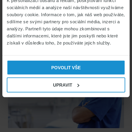
K personalizaci obsahu a reklam, poskytování funkcí
PODNIKÁNÍ
PRACOVNÍ POVOLENÍ
sociálních médií a analýze naší návštěvnosti využíváme
VÍZOVÉ INFORMACE & LEGISLATIVA V ČR
soubory cookie. Informace o tom, jak náš web používáte,
06/08/2023
Pavel Kobeš
sdílíme se svými partnery pro sociální média, inzerci a
analýzy. Partneři tyto údaje mohou zkombinovat s
dalšími informacemi, které jste jim poskytli nebo které
získali v důsledku toho, že používáte jejich služby.
POVOLIT VŠE
UPRAVIT