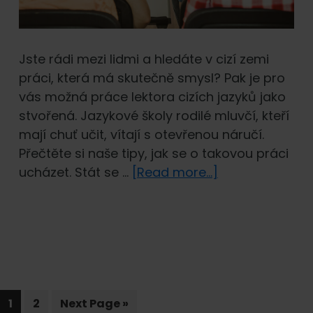
Jste rádi mezi lidmi a hledáte v cizí zemi
práci, která má skutečně smysl? Pak je pro
vás možná práce lektora cizích jazyků jako
stvořená. Jazykové školy rodilé mluvčí, kteří
mají chuť učit, vítají s otevřenou náručí.
Přečtěte si naše tipy, jak se o takovou práci
about
ucházet. Stát se …
[Read more...]
Nejlepší
práce
pro
cizince
aneb
Jak
Page
Page
Go
se
1
2
Next Page »