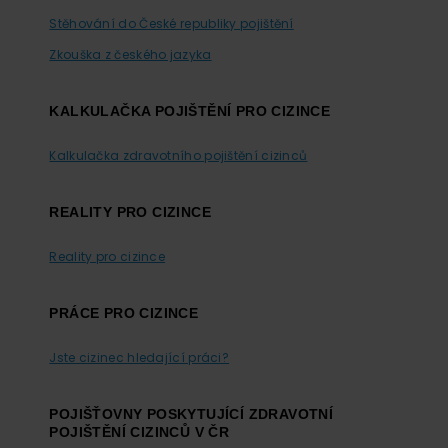
Stěhování do České republiky pojištění
Zkouška z českého jazyka
KALKULAČKA POJIŠTĚNÍ PRO CIZINCE
Kalkulačka zdravotního pojištění cizinců
REALITY PRO CIZINCE
Reality pro cizince
PRÁCE PRO CIZINCE
Jste cizinec hledající práci?
POJIŠŤOVNY POSKYTUJÍCÍ ZDRAVOTNÍ
POJIŠTĚNÍ CIZINCŮ V ČR