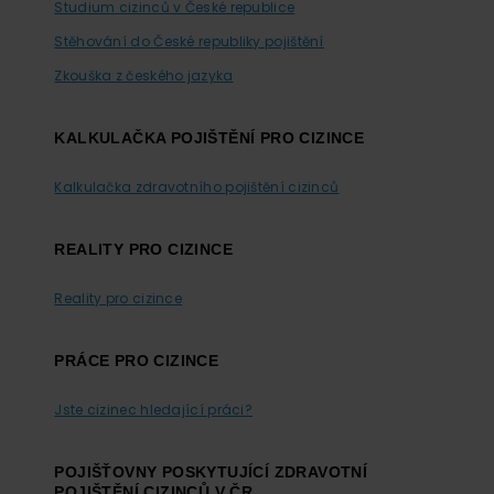
Studium cizinců v České republice
Stěhování do České republiky pojištění
Zkouška z českého jazyka
KALKULAČKA POJIŠTĚNÍ PRO CIZINCE
Kalkulačka zdravotního pojištění cizinců
REALITY PRO CIZINCE
Reality pro cizince
PRÁCE PRO CIZINCE
Jste cizinec hledající práci?
POJIŠŤOVNY POSKYTUJÍCÍ ZDRAVOTNÍ
POJIŠTĚNÍ CIZINCŮ V ČR