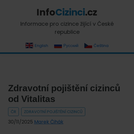
Skip
Skip
Skip
Skip
to
to
to
to
primary
main
primary
footer
InfoCizinci.cz
Informace pro cizince žijící v České
navigation
content
sidebar
republice
English
Русский
Čeština
Zdravotní pojištění cizinců
od Vitalitas
ČR
ZDRAVOTNÍ POJIŠTĚNÍ CIZINCŮ
30/11/2025
Marek Čihák