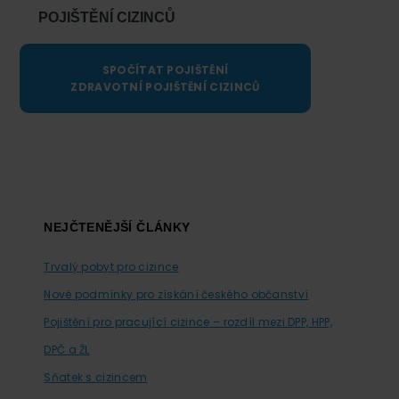
POJIŠTĚNÍ CIZINCŮ
SPOČÍTAT POJIŠTĚNÍ
ZDRAVOTNÍ POJIŠTĚNÍ CIZINCŮ
Footer
NEJČTENĚJŠÍ ČLÁNKY
Trvalý pobyt pro cizince
Nové podmínky pro získání českého občanství
Pojištění pro pracující cizince – rozdíl mezi DPP, HPP,
DPČ a ŽL
Sňatek s cizincem