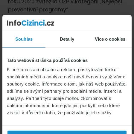
roku 2025 zvítězila OZP v kategorii „Nejlepší
preventivní programy“.
Souhlas
Detaily
Více o cookies
Tato webová stránka používá cookies
K personalizaci obsahu a reklam, poskytování funkcí
sociálních médií a analýze naší návštěvnosti využíváme
soubory cookie. Informace o tom, jak náš web používáte,
About
Marek Čihák
sdílíme se svými partnery pro sociální média, inzerci a
Marek rád pracuje se slovem i s
analýzy. Partneři tyto údaje mohou zkombinovat s
příběhem. A rád cestuje. Hlavně
dalšími informacemi, které jste jim poskytli nebo které
vlakem. Témata jeho článků pro náš
získali v důsledku toho, že používáte jejich služby.
blog se tak rodí převážně na kolejích
a nádražích. Nejčastěji na trase