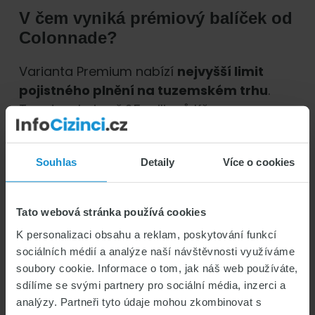
V čem vyniká prémiový balíček od
Colonnade
?
Varianta Premium nabízí
nejvyšší limit
pojistného plnění na tuzemském trhu
.
Ten dosahuje až 25 milionů Kč.
V prémiovém balíčku má Colonnade i
úrazové pojištění a pojištění odpovědnosti
Souhlas
Detaily
Více o cookies
za škody.
Jaké pobyty na území ČR
Tato webová stránka používá cookies
pojištění kryje?
K personalizaci obsahu a reklam, poskytování funkcí
sociálních médií a analýze naší návštěvnosti využíváme
Cestovní zdravotní pojištění cizinců od
soubory cookie. Informace o tom, jak náš web používáte,
Colonnade se vztahuje na studijní, pracovní
sdílíme se svými partnery pro sociální média, inzerci a
i turistické pobyty. A to bez ohledu na délku
analýzy. Partneři tyto údaje mohou zkombinovat s