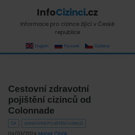
Skip
Skip
Skip
Skip
to
to
to
to
primary
main
primary
footer
InfoCizinci.cz
Informace pro cizince žijící v České
navigation
content
sidebar
republice
English
Русский
Čeština
Cestovní zdravotní
pojištění cizinců od
Colonnade
ČR
ZDRAVOTNÍ POJIŠTĚNÍ CIZINCŮ
04/03/2024
Marek Čihák