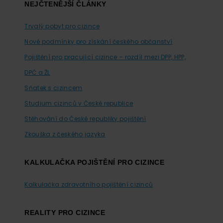
Footer
NEJČTENĚJŠÍ ČLÁNKY
Trvalý pobyt pro cizince
Nové podmínky pro získání českého občanství
Pojištění pro pracující cizince – rozdíl mezi DPP, HPP,
DPČ a ŽL
Sňatek s cizincem
Studium cizinců v České republice
Stěhování do České republiky pojištění
Zkouška z českého jazyka
KALKULAČKA POJIŠTĚNÍ PRO CIZINCE
Kalkulačka zdravotního pojištění cizinců
REALITY PRO CIZINCE