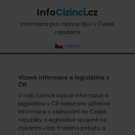
Skip
Skip
Skip
Skip
to
to
to
to
primary
main
primary
footer
InfoCizinci.cz
Informace pro cizince žijící v České
navigation
content
sidebar
republice
Čeština
Vízové informace a legislativa v
ČR
V naší rubrice vízové informace a
legislativa v ČR naleznete užitečné
informace o stěhování do České
republiky a legislativě spojené se
získáním víza, trvalého pobytu a