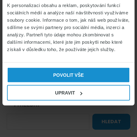
K personalizaci obsahu a reklam, poskytování funkcí
Čeština pro cizince & Studium v ČR
sociálních médií a analýze naší návštěvnosti využíváme
Podnikání
soubory cookie. Informace o tom, jak náš web používáte,
sdílíme se svými partnery pro sociální média, inzerci a
Pracovní povolení
analýzy. Partneři tyto údaje mohou zkombinovat s
Vízové informace & legislativa v ČR
dalšími informacemi, které jste jim poskytli nebo které
Zajímavosti
získali v důsledku toho, že používáte jejich služby.
Zdravotní pojištění cizinců
Život v České republice
POVOLIT VŠE
UPRAVIT
VYHLEDAT
HLEDAT