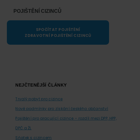
POJIŠTĚNÍ CIZINCŮ
SPOČÍTAT POJIŠTĚNÍ
ZDRAVOTNÍ POJIŠTĚNÍ CIZINCŮ
Footer
NEJČTENĚJŠÍ ČLÁNKY
Trvalý pobyt pro cizince
Nové podmínky pro získání českého občanství
Pojištění pro pracující cizince – rozdíl mezi DPP, HPP,
DPČ a ŽL
Sňatek s cizincem