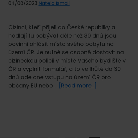
04/08/2023
Natela Ismail
Cizinci, kteří přijeli do České republiky a
hodlají tu pobývat déle než 30 dnů jsou
povinni ohlásit místo svého pobytu na
území ČR. Je nutné se osobně dostavit na
cizineckou policii v místě Vašeho bydliště v
ČR a vyplnit formulář, a to ve lhůtě do 30
dnů ode dne vstupu na území ČR pro
about
občany EU nebo …
[Read more...]
Povinnosti
po
příjezdu
do
ČR