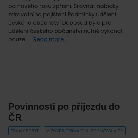
od nového roku zpřísní. Srovnat nabídky
zdravotního pojištění Podmínky udělení
českého občanství Doposud bylo pro
udělení českého občanství nutné vykonat
about
pouze …
[Read more...]
Nové
podmínky
pro
získání
českého
občanství
Povinnosti po příjezdu do
ČR
TRVALÝ POBYT
VÍZOVÉ INFORMACE & LEGISLATIVA V ČR