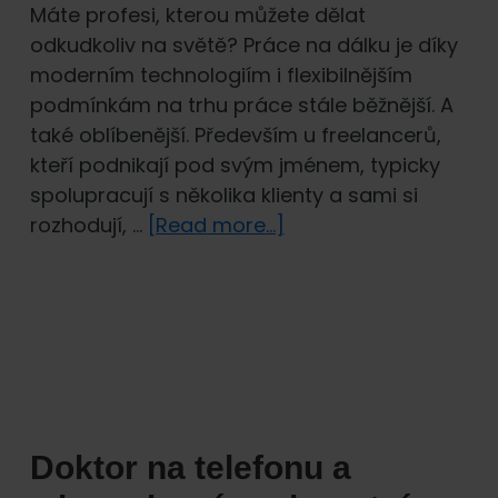
Máte profesi, kterou můžete dělat
odkudkoliv na světě? Práce na dálku je díky
moderním technologiím i flexibilnějším
podmínkám na trhu práce stále běžnější. A
také oblíbenější. Především u freelancerů,
kteří podnikají pod svým jménem, typicky
spolupracují s několika klienty a sami si
about
rozhodují, …
[Read more...]
Digitální
nomádi
v Česku.
Jaké
pojištění
a
vízum
Doktor na telefonu a
potřebujete?