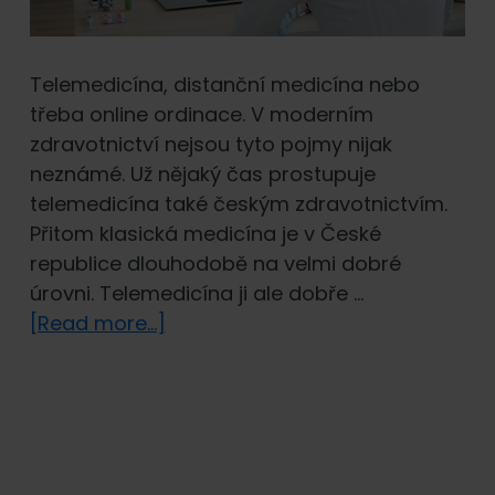
Telemedicína, distanční medicína nebo
třeba online ordinace. V moderním
zdravotnictví nejsou tyto pojmy nijak
neznámé. Už nějaký čas prostupuje
telemedicína také českým zdravotnictvím.
Přitom klasická medicína je v České
republice dlouhodobě na velmi dobré
úrovni. Telemedicína ji ale dobře …
about
[Read more...]
Doktor
na
telefonu
a
v komplexním