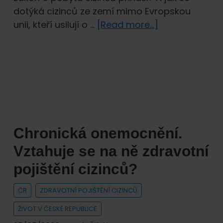
dotýká cizinců ze zemí mimo Evropskou
about
unii, kteří usilují o …
[Read more...]
Nový
zákon
o
pobytu
cizinců.
Jak
změní
Chronická onemocnění.
pobyt
zahraničním
Vztahuje se na ně zdravotní
studentům
pojištění cizinců?
a
pracovníkům
ČR
ZDRAVOTNÍ POJIŠTĚNÍ CIZINCŮ
v Česku?
ŽIVOT V ČESKÉ REPUBLICE