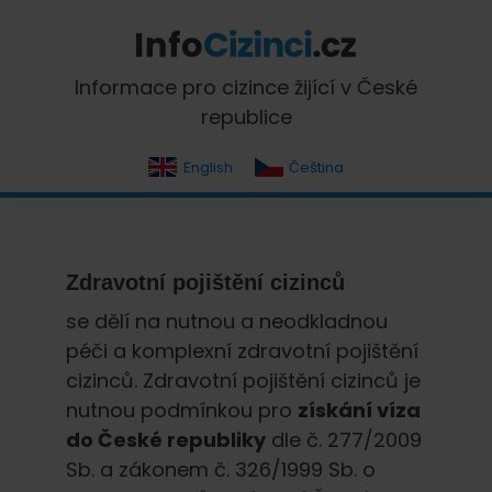
Skip
Skip
Skip
Skip
to
to
to
to
primary
main
primary
footer
InfoCizinci.cz
Informace pro cizince žijící v České
navigation
content
sidebar
republice
English
Čeština
Zdravotní pojištění cizinců
se dělí na nutnou a neodkladnou
péči a komplexní zdravotní pojištění
cizinců. Zdravotní pojištění cizinců je
nutnou podmínkou pro
získání víza
do České republiky
dle č. 277/2009
Sb. a zákonem č. 326/1999 Sb. o