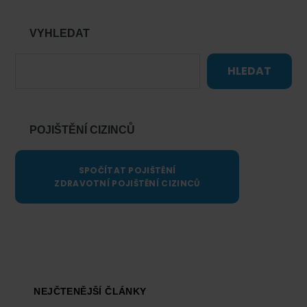
VYHLEDAT
HLEDAT
POJIŠTĚNÍ CIZINCŮ
SPOČÍTAT POJIŠTĚNÍ
ZDRAVOTNÍ POJIŠTĚNÍ CIZINCŮ
Footer
NEJČTENĚJŠÍ ČLÁNKY