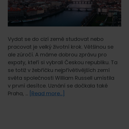
Vydat se do cizí země studovat nebo
pracovat je velký životní krok. Většinou se
ale zúročí. A máme dobrou zprávu pro
expaty, kteří si vybrali Českou republiku. Ta
se totiž v žebříčku nejpřívětivějších zemí
světa společnosti William Russell umístila
v první desítce. Uznání se dočkala také
about
Praha, …
[Read more...]
Žebříček
nejpřívětivějších
zemí
světa