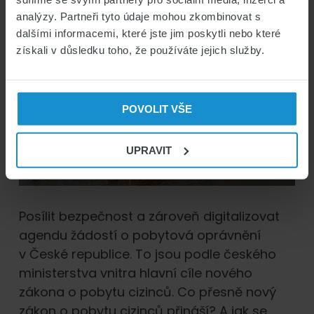
analýzy. Partneři tyto údaje mohou zkombinovat s
dalšími informacemi, které jste jim poskytli nebo které
získali v důsledku toho, že používáte jejich služby.
POVOLIT VŠE
UPRAVIT
Posílit bezpečnost a zároveň digitalizovat
agendu žádostí o pobytová oprávnění
v České republice. To jsou podle českého
ministerstva vnitra hlavní cíle nového
zákona o pobytu cizinců. Co přesně nový
zákon o pobytu cizinců přináší? A jak se