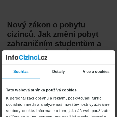
pro
expaty.
Česko
Nový zákon o pobytu
skončilo
v
cizinců. Jak změní pobyt
první
zahraničním studentům a
desítce
pracovníkům v Česku?
ČR
SŇATEK S CIZINCEM
Souhlas
Detaily
Více o cookies
VÍZOVÉ INFORMACE & LEGISLATIVA V ČR
ZDRAVOTNÍ POJIŠTĚNÍ CIZINCŮ
Tato webová stránka používá cookies
13/07/2026
Marek Čihák
K personalizaci obsahu a reklam, poskytování funkcí
sociálních médií a analýze naší návštěvnosti využíváme
soubory cookie. Informace o tom, jak náš web používáte,
sdílíme se svými partnery pro sociální média, inzerci a