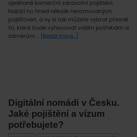
sjednané komerční zdravotní pojištění.
Nabízí ho hned několik renomovaných
pojišťoven, a vy si tak můžete vybrat přesně
to, které bude vyhovovat vašim potřebám a
about
záměrům …
[Read more...]
Chronická
onemocnění.
Vztahuje
se
na
ně
zdravotní
Digitální nomádi v Česku.
pojištění
cizinců?
Jaké pojištění a vízum
potřebujete?