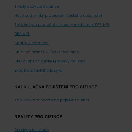
Trvalý pobyt pro cizince
Nové podmínky pro získání českého občanství
Pojištění pro pracující cizince – rozdíl mezi DPP, HPP,
DPČ a ŽL
Sňatek s cizincem
Studium cizinců v České republice
Stěhování do České republiky pojištění
Zkouška z českého jazyka
KALKULAČKA POJIŠTĚNÍ PRO CIZINCE
Kalkulačka zdravotního pojištění cizinců
REALITY PRO CIZINCE
Reality pro cizince