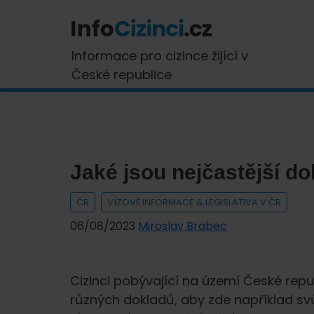
Skip
Skip
Skip
Skip
to
to
to
to
primary
main
primary
footer
InfoCizinci.cz
Informace pro cizince žijící v
navigation
content
sidebar
České republice
Jaké jsou nejčastější d
ČR
VÍZOVÉ INFORMACE & LEGISLATIVA V ČR
06/08/2023
Miroslav Brabec
Cizinci pobývající na území České repub
různých dokladů, aby zde například svů