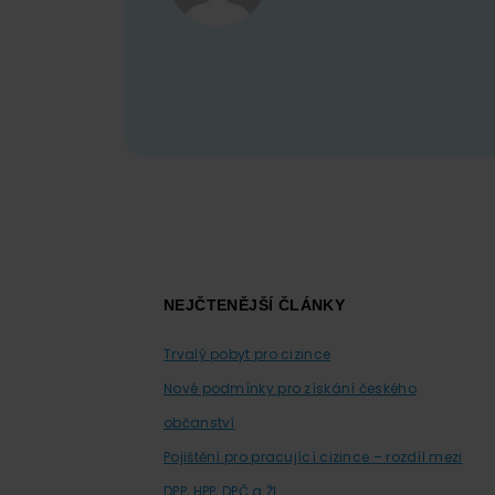
Footer
NEJČTENĚJŠÍ ČLÁNKY
Trvalý pobyt pro cizince
Nové podmínky pro získání českého
občanství
Pojištění pro pracující cizince – rozdíl mezi
DPP, HPP, DPČ a ŽL