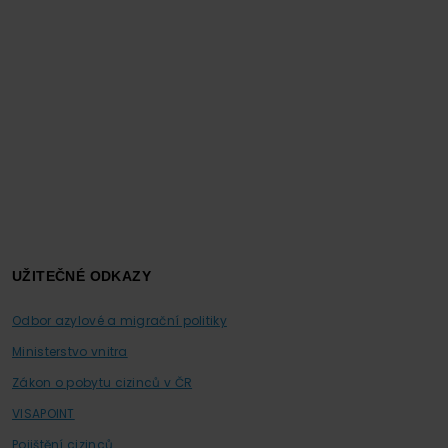
UŽITEČNÉ ODKAZY
Odbor azylové a migrační politiky
Ministerstvo vnitra
Zákon o pobytu cizinců v ČR
VISAPOINT
Pojištění cizinců