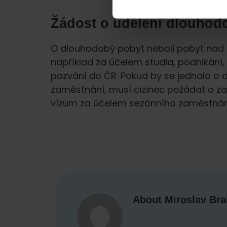
Žádost o udělení dlouhod
O dlouhodobý pobyt neboli pobyt nad 9
například za účelem studia, podnikání,
pozvání do ČR. Pokud by se jednalo o
zaměstnání, musí cizinec požádat o 
vízum za účelem sezónního zaměstnán
About
Miroslav Br