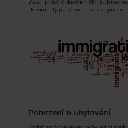
získali práci. V dnešním článku jsme pro
dokumenty pro cizince, se kterými se 
Potvrzení o ubytování
Jedná se o dokument potvrzující souh