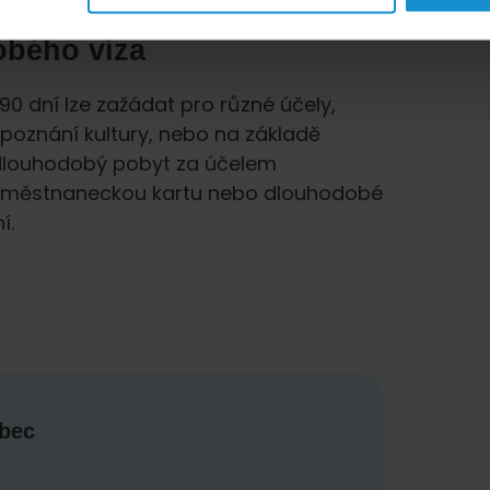
obého víza
0 dní lze zažádat pro různé účely,
 poznání kultury, nebo na základě
 dlouhodobý pobyt za účelem
zaměstnaneckou kartu nebo dlouhodobé
í.
abec