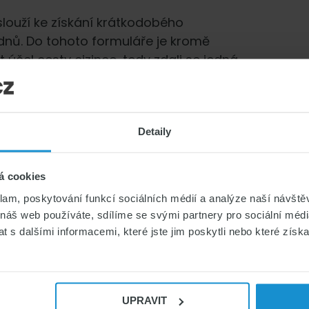
louží ke získání krátkodobého
dnů. Do tohoto formuláře je kromě
 účel cesty cizince, tedy zdali se jedná
apříklad cestu za účelem práce. Stejně tak
šlých schengenských vízech, byly-li
Detaily
kartu
á cookies
je k dlouhodobému pobytu na území
klam, poskytování funkcí sociálních médií a analýze naší návšt
tnání. Jedná se tak o povolení k pobytu
 náš web používáte, sdílíme se svými partnery pro sociální média
aměstnanecká karta se vydává k určité
 s dalšími informacemi, které jste jim poskytli nebo které získa
žádné zvláštní požadavky ohledně
dosti o zaměstnaneckou kartu se uvádí
fikace pracovního místa a požadovaného
UPRAVIT