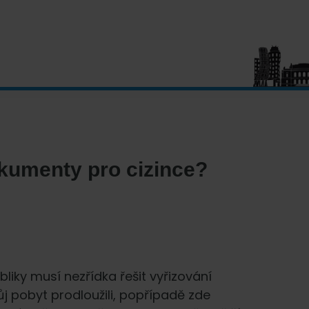
okumenty pro cizince?
liky musí nezřídka řešit vyřizování
j pobyt prodloužili, popřípadě zde