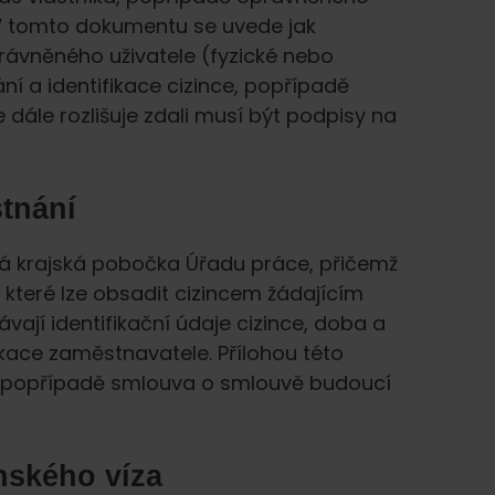
 V tomto dokumentu se uvede jak
právněného uživatele (fyzické nebo
í a identifikace cizince, popřípadě
se dále rozlišuje zdali musí být podpisy na
tnání
á krajská pobočka Úřadu práce, přičemž
 které lze obsadit cizincem žádajícím
vají identifikační údaje cizince, doba a
ikace zaměstnavatele. Přílohou této
a, popřípadě smlouva o smlouvě budoucí
nského víza