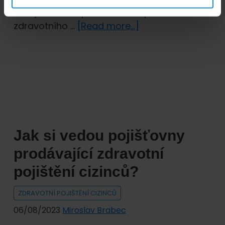
více jak o 30 % produktu komplexního
about
zdravotního …
[Read more...]
Pojištění
cizinců
významně
zdražuje
Jak si vedou pojišťovny
prodávající zdravotní
pojištění cizinců?
ZDRAVOTNÍ POJIŠTĚNÍ CIZINCŮ
06/08/2023
Miroslav Brabec