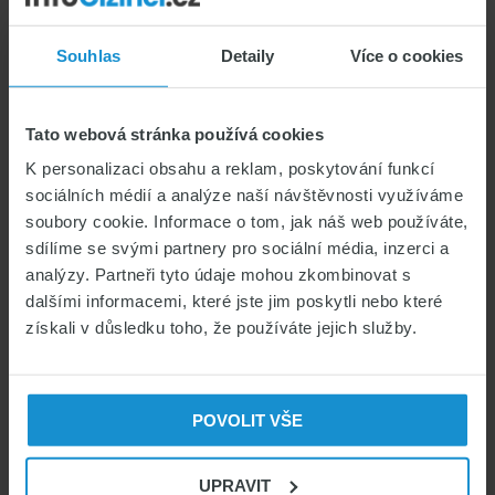
Souhlas
Detaily
Více o cookies
Tato webová stránka používá cookies
K personalizaci obsahu a reklam, poskytování funkcí
sociálních médií a analýze naší návštěvnosti využíváme
soubory cookie. Informace o tom, jak náš web používáte,
sdílíme se svými partnery pro sociální média, inzerci a
analýzy. Partneři tyto údaje mohou zkombinovat s
dalšími informacemi, které jste jim poskytli nebo které
získali v důsledku toho, že používáte jejich služby.
Zdravotní pojištění cizinců zaznamenalo v
průběhu dubna opravdu významné
zdražení hned od několika pojišťoven.
POVOLIT VŠE
Pojišťovna VZP a.s. (PVZP), stoprocentní
dceřiná společnost VZP a.s., se rozhodla pro
UPRAVIT
velké zdražení k 1.dubnu 2021. Zdražení je to