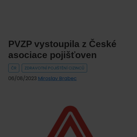
připravena
pomoci
občanům
Ukrajiny
a
PVZP vystoupila z České
jejich
rodinám
asociace pojišťoven
ČR
ZDRAVOTNÍ POJIŠTĚNÍ CIZINCŮ
06/08/2023
Miroslav Brabec