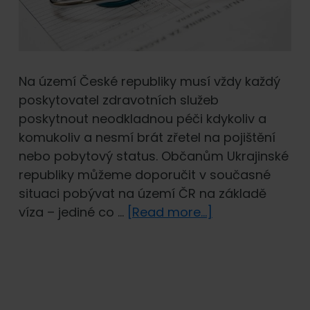
Na území České republiky musí vždy každý
poskytovatel zdravotních služeb
poskytnout neodkladnou péči kdykoliv a
komukoliv a nesmí brát zřetel na pojištění
nebo pobytový status. Občanům Ukrajinské
republiky můžeme doporučit v současné
situaci pobývat na území ČR na základě
about
víza – jediné co …
[Read more...]
Důležité
informace
pro
občany
Ukrajiny