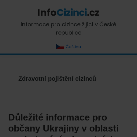
Skip
Skip
Skip
Skip
to
to
to
to
primary
main
primary
footer
InfoCizinci.cz
Informace pro cizince žijící v České
navigation
content
sidebar
republice
Čeština
Zdravotní pojištění cizinců
Důležité informace pro
občany Ukrajiny v oblasti