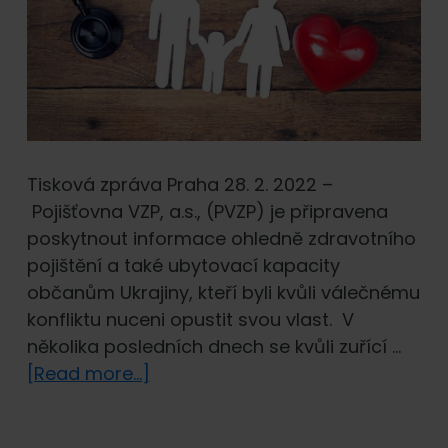
Tisková zpráva Praha 28. 2. 2022 –
Pojišťovna VZP, a.s., (PVZP) je připravena
poskytnout informace ohledně zdravotního
pojištění a také ubytovací kapacity
občanům Ukrajiny, kteří byli kvůli válečnému
konfliktu nuceni opustit svou vlast. V
několika posledních dnech se kvůli zuřící …
about
[Read more...]
PVZP
je