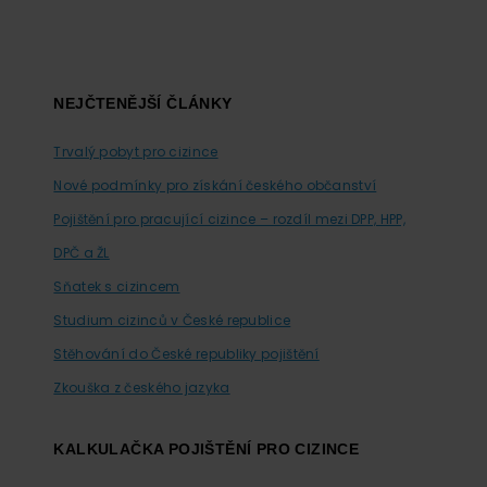
Footer
NEJČTENĚJŠÍ ČLÁNKY
Trvalý pobyt pro cizince
Nové podmínky pro získání českého občanství
Pojištění pro pracující cizince – rozdíl mezi DPP, HPP,
DPČ a ŽL
Sňatek s cizincem
Studium cizinců v České republice
Stěhování do České republiky pojištění
Zkouška z českého jazyka
KALKULAČKA POJIŠTĚNÍ PRO CIZINCE