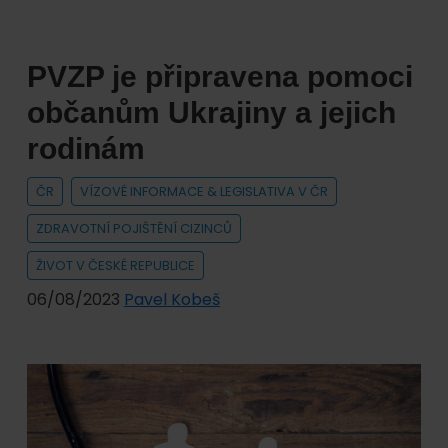
v
oblasti
PVZP je připravena pomoci
poskytování
zdravotních
občanům Ukrajiny a jejich
služeb
rodinám
ČR
VÍZOVÉ INFORMACE & LEGISLATIVA V ČR
ZDRAVOTNÍ POJIŠTĚNÍ CIZINCŮ
ŽIVOT V ČESKÉ REPUBLICE
06/08/2023
Pavel Kobeš