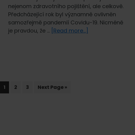
nejenom zdravotního pojištění, ale celkově.
Předcházející rok byl významně ovlivněn
samozřejmě pandemií Covidu-19. Nicméně
about
je pravdou, že …
[Read more...]
Jak
si
vedou
pojišťovny
prodávající
zdravotní
Page
Page
Page
Go
pojištění
1
2
3
Next Page »
to
cizinců?
Primary
Sidebar