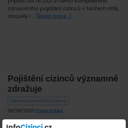
připlatí od 1.6.2021 v rámci komplexního
zdravotního pojištění cizinců v tarifech dítě,
about
dospělý i …
[Read more...]
Krátce:
Ergo
pojišťovna
zdražuje
zdravotní
pojištění
cizinců
Pojištění cizinců významně
zdražuje
ZDRAVOTNÍ POJIŠTĚNÍ CIZINCŮ
06/08/2023
Pavel Kobeš