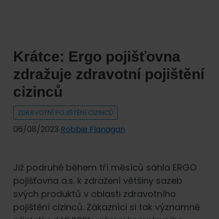
České
asociace
pojišťoven
Krátce: Ergo pojišťovna
zdražuje zdravotní pojištění
cizinců
ZDRAVOTNÍ POJIŠTĚNÍ CIZINCŮ
06/08/2023
Robbie Flanagan
Již podruhé během tří měsíců sáhla ERGO
pojišťovna a.s. k zdražení většiny sazeb
svých produktů v oblasti zdravotního
pojištění cizinců. Zákazníci si tak významně