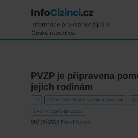
Skip
Skip
Skip
Skip
to
to
to
to
primary
main
primary
footer
InfoCizinci.cz
Informace pro cizince žijící v
navigation
content
sidebar
České republice
PVZP je připravena pom
jejich rodinám
ČR
VÍZOVÉ INFORMACE & LEGISLATIVA V ČR
ZD
ŽIVOT V ČESKÉ REPUBLICE
06/08/2023
Pavel Kobeš