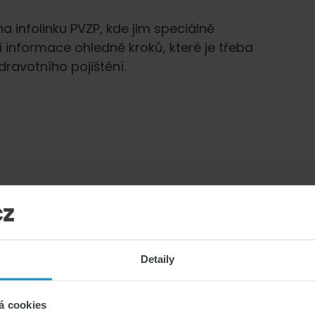
a infolinku PVZP, kde jim speciálně
 informace ohledně kroků, které je třeba
dravotního pojištění.
y, kteří z obavy o bezpečnost prchají
zdravotnictví ČR zde
Detaily
ace-pro-obcany-ukrajiny-v-oblasti-
á cookies