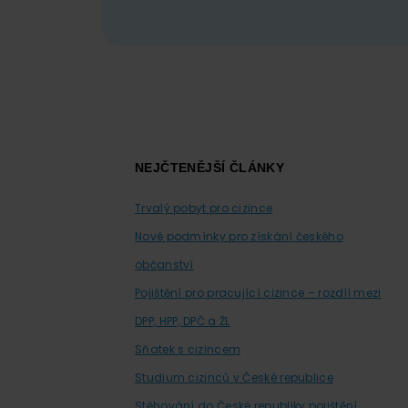
Footer
NEJČTENĚJŠÍ ČLÁNKY
Trvalý pobyt pro cizince
Nové podmínky pro získání českého
občanství
Pojištění pro pracující cizince – rozdíl mezi
DPP, HPP, DPČ a ŽL
Sňatek s cizincem
Studium cizinců v České republice
Stěhování do České republiky pojištění