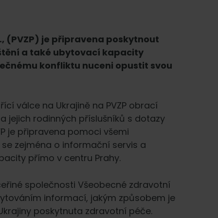
s., (PVZP) je připravena poskytnout
tění a také ubytovací kapacity
álečnému konfliktu nuceni opustit svou
řící válce na Ukrajině na PVZP obrací
a jejich rodinných příslušníků s dotazy
ZVP je připravena pomoci všemi
á se zejména o informační servis a
pacity přímo v centru Prahy.
ceřiné společnosti Všeobecné zdravotní
ytováním informací, jakým způsobem je
krajiny poskytnuta zdravotní péče.