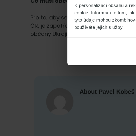
Co musí občané Ukrajiny učinit pro z
K personalizaci obsahu a re
cookie. Informace o tom, jak
Pro to, aby se občan Ukrajiny stal úča
tyto údaje mohou zkombinovat
ČR, je zapotřebí zisk víza z titulu strp
používáte jejich služby.
občany Ukrajiny je kontaktování infolink
About
Pavel Kobeš