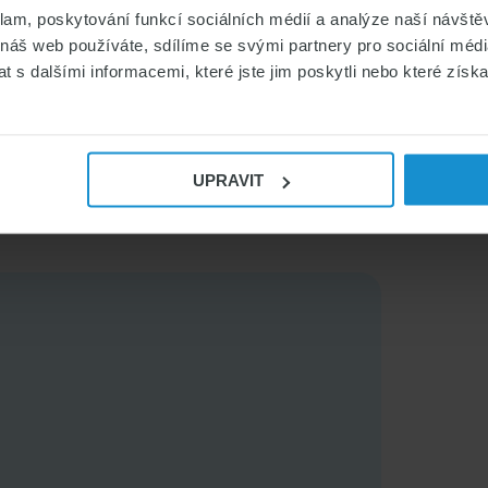
isk veřejného zdravotního pojištění?
klam, poskytování funkcí sociálních médií a analýze naší návšt
 náš web používáte, sdílíme se svými partnery pro sociální média
stníkem veřejného zdravotního pojištění v
 s dalšími informacemi, které jste jim poskytli nebo které získa
ění. Nejsnadnější cesta k informacím pro
y, která funguje v ukrajinštině.
UPRAVIT