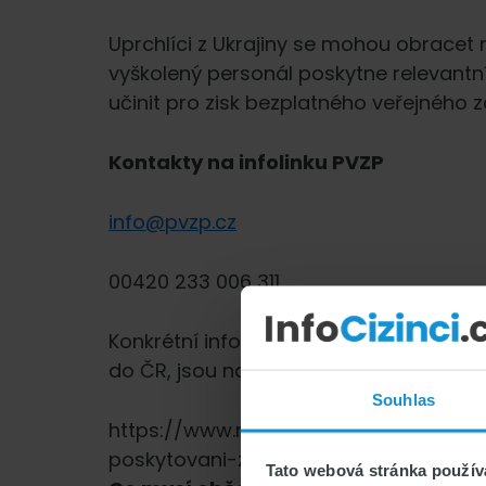
Uprchlíci z Ukrajiny se mohou obracet n
vyškolený personál poskytne relevantní
učinit pro zisk bezplatného veřejného z
Kontakty na infolinku PVZP
info@pvzp.cz
00420 233 006 311
Konkrétní informace pro občany Ukrajin
do ČR, jsou na stránkách Ministerstva 
Souhlas
https://www.mzcr.cz/zakladni-inform
poskytovani-zdravotnich-sluzeb/
Tato webová stránka použív