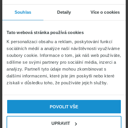
případech může tato lhůta činit maximálně
90 dnů.
Souhlas
Detaily
Více o cookies
Pracovní vízum pro Ukrajince
Tato webová stránka používá cookies
– modrá karta
K personalizaci obsahu a reklam, poskytování funkcí
sociálních médií a analýze naší návštěvnosti využíváme
Modrá karta
je speciální povolení
soubory cookie. Informace o tom, jak náš web používáte,
k dlouhodobému pobytu na území ČR, a to
sdílíme se svými partnery pro sociální média, inzerci a
právě za účelem zaměstnání. Modrá karta
analýzy. Partneři tyto údaje mohou zkombinovat s
je zpravidla vydávána uchazečům o
dalšími informacemi, které jste jim poskytli nebo které
takovou práci, jež vyžaduje vysokou
získali v důsledku toho, že používáte jejich služby.
kvalifikaci v podobě řádně ukončeného
vysokoškolského vzdělání nebo vyššího
odborného vzdělání (minimálně 3 leté
POVOLIT VŠE
studium). Toto povolení cizince opravňuje
jak k pobytu na území ČR, tak k výkonu
UPRAVIT