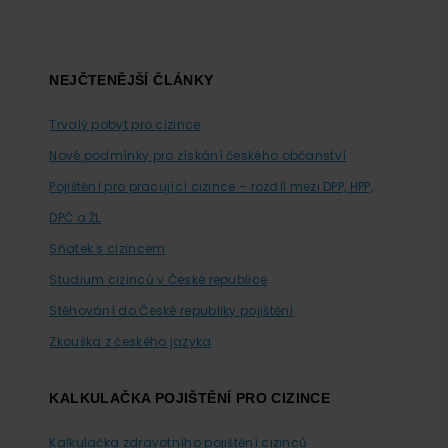
Footer
NEJČTENĚJŠÍ ČLÁNKY
Trvalý pobyt pro cizince
Nové podmínky pro získání českého občanství
Pojištění pro pracující cizince – rozdíl mezi DPP, HPP,
DPČ a ŽL
Sňatek s cizincem
Studium cizinců v České republice
Stěhování do České republiky pojištění
Zkouška z českého jazyka
KALKULAČKA POJIŠTĚNÍ PRO CIZINCE
Kalkulačka zdravotního pojištění cizinců