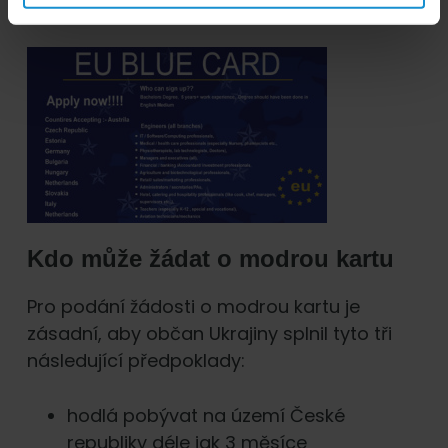
výdělečné činnosti.
Kdo může žádat o modrou kartu
Pro podání žádosti o modrou kartu je
zásadní, aby občan Ukrajiny splnil tyto tři
následující předpoklady:
hodlá pobývat na území České
republiky déle jak 3 měsíce