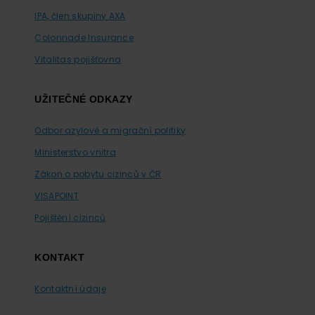
IPA, člen skupiny AXA
Colonnade Insurance
Vitalitas pojišťovna
UŽITEČNÉ ODKAZY
Odbor azylové a migrační politiky
Ministerstvo vnitra
Zákon o pobytu cizinců v ČR
VISAPOINT
Pojištění cizinců
KONTAKT
Kontaktní údaje