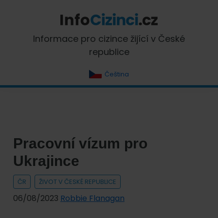
Skip
Skip
Skip
Skip
to
to
to
to
primary
main
primary
footer
InfoCizinci.cz
Informace pro cizince žijící v České
navigation
content
sidebar
republice
Čeština
Pracovní vízum pro
Ukrajince
ČR
ŽIVOT V ČESKÉ REPUBLICE
06/08/2023
Robbie Flanagan