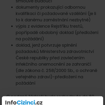
smlouvě budoucí
dokumenty prokazující odbornou
kvalifikaci či požadované vzdělání (je li
to k danému zaměstnání nezbytné)
výpis z evidence Rejstříku trestů,
popřípadě obdobný doklad (předložení
na požádání)
doklad, jenž potvrzuje splnění
požadavků Ministerstva zdravotnictví
České republiky před zavlečením
infekčního onemocnění ze zahraničí
(dle zákona č. 258/2000 Sb., o ochraně
veřejného zdraví)-předložení na
požádání
O podané žádosti bude rozhodnuto do 60
dnů, přičemž ve složitých právních