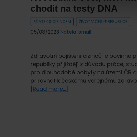
chodit na testy DNA
SŇATEK S CIZINCEM
ŽIVOT V ČESKÉ REPUBLICE
05/08/2023
Natela Ismail
Zdravotní pojištění cizinců je povinné 
republiky přijíždějí z důvodu práce, stu
pro dlouhodobé pobyty na území ČR a z
přirovnat k českému veřejnému zdravotn
about
[Read more...]
Nesezdaní
Češi,
kteří
mají
dítě