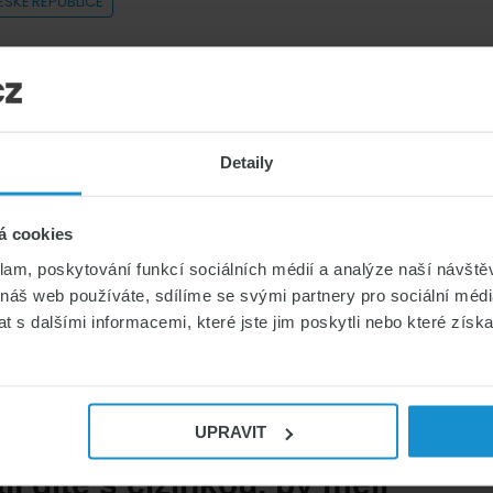
ESKÉ REPUBLICE
žádat o české občanství? Čtěte pozorně
ní občanství se od nového roku zpřísní.
Detaily
 Podmínky udělení českého občanství
anství nutné vykonat pouze …
á cookies
klam, poskytování funkcí sociálních médií a analýze naší návšt
 náš web používáte, sdílíme se svými partnery pro sociální média
 s dalšími informacemi, které jste jim poskytli nebo které získa
UPRAVIT
í dítě s cizinkou, by měli