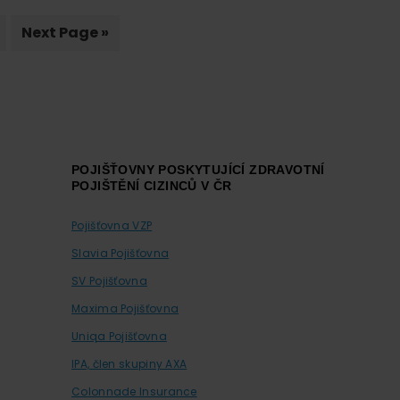
Praze
ge
Go
Next Page »
to
POJIŠŤOVNY POSKYTUJÍCÍ ZDRAVOTNÍ
POJIŠTĚNÍ CIZINCŮ V ČR
Pojišťovna VZP
Slavia Pojišťovna
SV Pojišťovna
Maxima Pojišťovna
Uniqa Pojišťovna
IPA, člen skupiny AXA
Colonnade Insurance