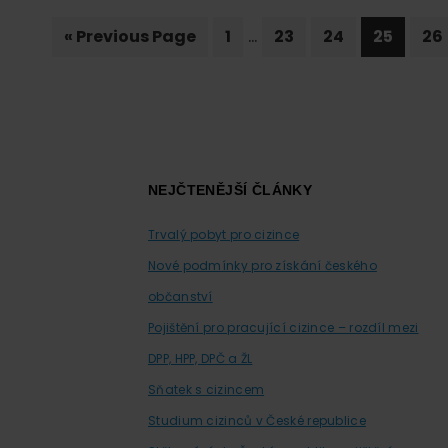
Interim
…
Go
Page
Page
Page
Page
Pa
«
Previous Page
1
23
24
25
26
pages
to
omitted
Footer
NEJČTENĚJŠÍ ČLÁNKY
Trvalý pobyt pro cizince
Nové podmínky pro získání českého
občanství
Pojištění pro pracující cizince – rozdíl mezi
DPP, HPP, DPČ a ŽL
Sňatek s cizincem
Studium cizinců v České republice