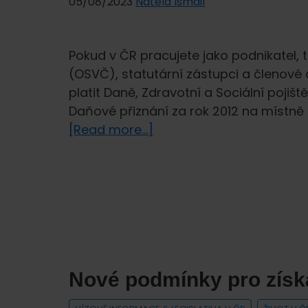
05/08/2023
Natela Ismail
Pokud v ČR pracujete jako podnikatel,
(OSVČ), statutární zástupci a členové
platit Daně, Zdravotní a Sociální pojiš
Daňové přiznání za rok 2012 na místně
about
[Read more...]
Podnikání
cizinců
v
ČR
Nové podmínky pro získ