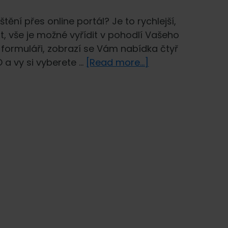
tění přes online portál? Je to rychlejší,
t, vše je možné vyřídit v pohodlí Vašeho
 formuláři, zobrazí se Vám nabídka čtyř
about
O a vy si vyberete …
[Read more...]
Výhody
sjednání
pojištění
online