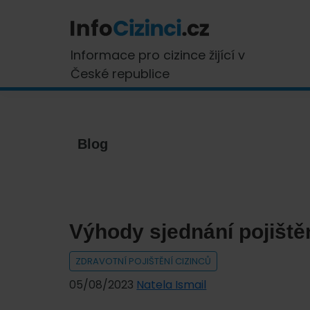
Skip
Skip
Skip
Skip
to
to
to
to
primary
main
primary
footer
InfoCizinci.cz
Informace pro cizince žijící v
navigation
content
sidebar
České republice
Blog
Výhody sjednání pojištěn
ZDRAVOTNÍ POJIŠTĚNÍ CIZINCŮ
05/08/2023
Natela Ismail