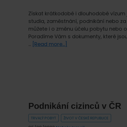
Získat krátkodobé i dlouhodobé vízum j
studia, zaměstnání, podnikání nebo za 
můžete i o změnu účelu pobytu nebo 
Poradíme Vám s dokumenty, které jsou 
about
…
[Read more...]
Víza
pro
cizince
Podnikání cizinců v ČR
TRVALÝ POBYT
ŽIVOT V ČESKÉ REPUBLICE