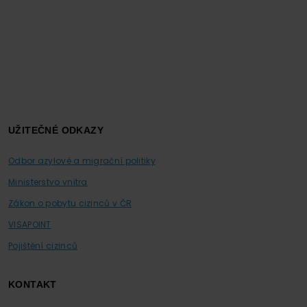
UŽITEČNÉ ODKAZY
Odbor azylové a migrační politiky
Ministerstvo vnitra
Zákon o pobytu cizinců v ČR
VISAPOINT
Pojištění cizinců
KONTAKT