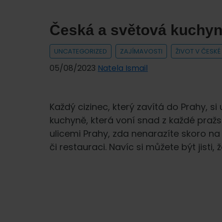
s
cizinkou,
Česká a světová kuchyn
by
měli
UNCATEGORIZED
ZAJÍMAVOSTI
ŽIVOT V ČESKÉ
chodit
05/08/2023
Natela Ismail
na
testy
DNA
Každý cizinec, který zavítá do Prahy, s
kuchyně, která voní snad z každé pražs
ulicemi Prahy, zda nenarazíte skoro n
či restauraci. Navíc si můžete být jisti, 