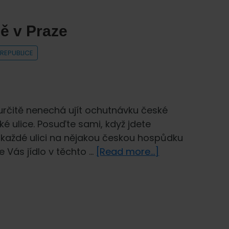
ě v Praze
 REPUBLICE
i určitě nenechá ujít ochutnávku české
ké ulice. Posuďte sami, když jdete
a každé ulici na nějakou českou hospůdku
about
že Vás jídlo v těchto …
[Read more...]
Česká
a
světová
kuchyně
v