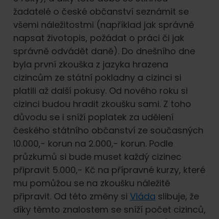
žadatelé o české občanství seznámit se
všemi náležitostmi (například jak správně
napsat životopis, požádat o práci či jak
správně odvádět daně). Do dnešního dne
byla první zkouška z jazyka hrazena
cizincům ze státní pokladny a cizinci si
platili až další pokusy. Od nového roku si
cizinci budou hradit zkoušku sami. Z toho
důvodu se i sníží poplatek za udělení
českého státního občanství ze současných
10.000,- korun na 2.000,- korun. Podle
průzkumů si bude muset každý cizinec
připravit 5.000,- Kč na přípravné kurzy, které
mu pomůžou se na zkoušku náležitě
připravit. Od této změny si
Vláda
slibuje, že
díky těmto znalostem se sníží počet cizinců,