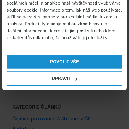
sociálních médií a analýze naší návštěvnosti využíváme
soubory cookie. Informace o tom, jak náš web používáte,
Primary
sdílíme se svými partnery pro sociální média, inzerci a
Sidebar
analýzy. Partneři tyto údaje mohou zkombinovat s
dalšími informacemi, které jste jim poskytli nebo které
získali v důsledku toho, že používáte jejich služby.
POJIŠTĚNÍ CIZINCŮ
SPOČÍTAT POJIŠTĚNÍ
POVOLIT VŠE
ZDRAVOTNÍ POJIŠTĚNÍ CIZINCŮ
UPRAVIT
KATEGORIE ČLÁNKŮ
Čeština pro cizince & Studium v ČR
Podnikání