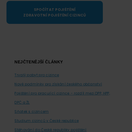
SPOČÍTAT POJIŠTĚNÍ
ZDRAVOTNÍ POJIŠTĚNÍ CIZINCŮ
Footer
NEJČTENĚJŠÍ ČLÁNKY
Trvalý pobyt pro cizince
Nové podmínky pro získání českého občanství
Pojištění pro pracující cizince – rozdíl mezi DPP, HPP,
DPČ a ŽL
Sňatek s cizincem
Studium cizinců v České republice
Stěhování do České republiky pojištění