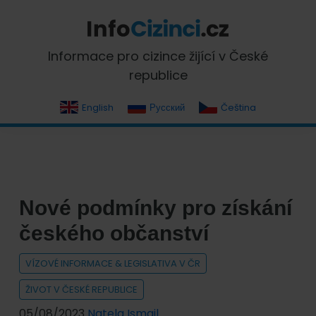
Skip
Skip
Skip
Skip
to
to
to
to
primary
main
primary
footer
InfoCizinci.cz
Informace pro cizince žijící v České
navigation
content
sidebar
republice
English
Русский
Čeština
Nové podmínky pro získání
českého občanství
VÍZOVÉ INFORMACE & LEGISLATIVA V ČR
ŽIVOT V ČESKÉ REPUBLICE
05/08/2023
Natela Ismail