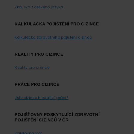
Zkouška z českého jazyka
KALKULAČKA POJIŠTĚNÍ PRO CIZINCE
Kalkulačka zdravotního pojištění cizinců
REALITY PRO CIZINCE
Reality pro cizince
PRÁCE PRO CIZINCE
Jste cizinec hledající práci?
POJIŠŤOVNY POSKYTUJÍCÍ ZDRAVOTNÍ
POJIŠTĚNÍ CIZINCŮ V ČR
Pojišťovna VZP