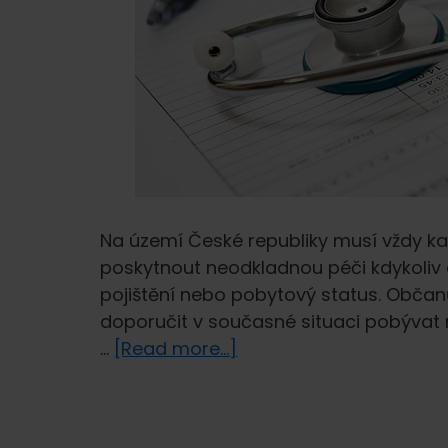
Na území České republiky musí vždy ka
poskytnout neodkladnou péči kdykoliv 
pojištění nebo pobytový status. Obča
doporučit v současné situaci pobývat 
about
…
[Read more...]
Důležité
informace
pro