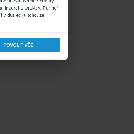
ěvnosti využíváme soubory
, inzerci a analýzy. Partneři
li v důsledku toho, že
POVOLIT VŠE