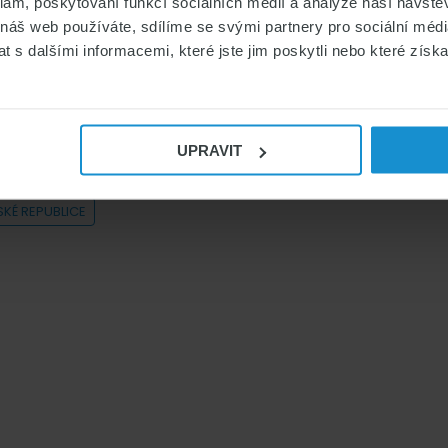
klam, poskytování funkcí sociálních médií a analýze naší návšt
MEDIA
 náš web používáte, sdílíme se svými partnery pro sociální média
V ČR
 s dalšími informacemi, které jste jim poskytli nebo které získa
í v souvislosti s
UPRAVIT
SKÉ REPUBLICE