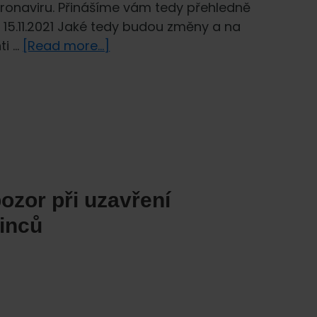
koronaviru. Přinášíme vám tedy přehledně
t 15.11.2021 Jaké tedy budou změny a na
about
ti …
[Read more...]
Aktuální
změny
a
nařízení
v
souvislosti
s
pozor při uzavření
koronavirovou
krizí
zinců