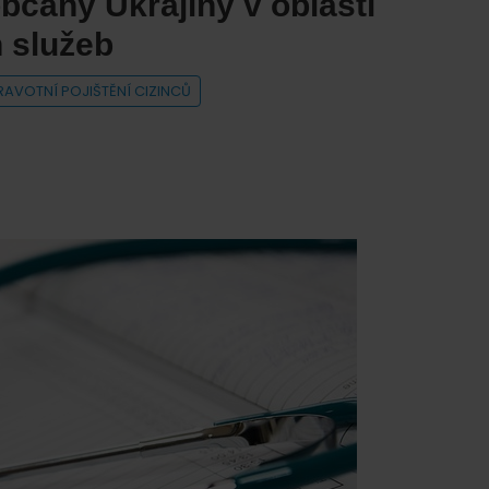
bčany Ukrajiny v oblasti
 služeb
RAVOTNÍ POJIŠTĚNÍ CIZINCŮ