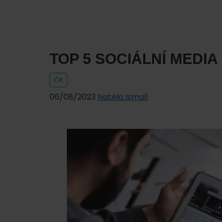
občany
Ukrajiny
v
oblasti
TOP 5 SOCIÁLNÍ MEDIA
poskytování
zdravotních
ČR
služeb
06/08/2023
Natela Ismail