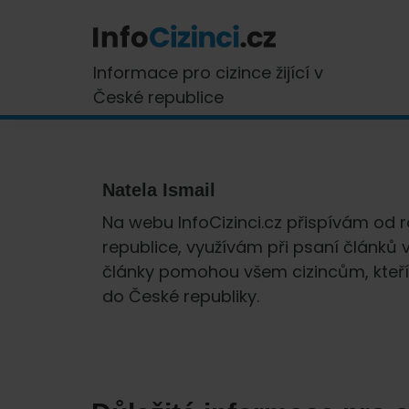
Skip
Skip
Skip
Skip
to
to
to
to
primary
main
primary
footer
InfoCizinci.cz
Informace pro cizince žijící v
navigation
content
sidebar
České republice
Natela Ismail
Na webu InfoCizinci.cz přispívám od ro
republice, využívám při psaní článků 
články pomohou všem cizincům, kteří
do České republiky.