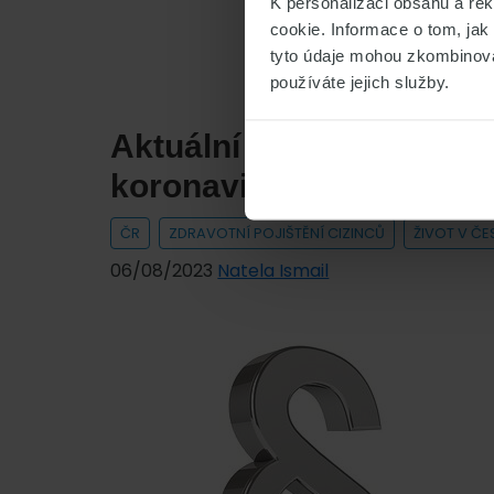
K personalizaci obsahu a re
cookie. Informace o tom, jak
tyto údaje mohou zkombinovat
používáte jejich služby.
Aktuální změny a nařízen
koronavirovou krizí
ČR
ZDRAVOTNÍ POJIŠTĚNÍ CIZINCŮ
ŽIVOT V ČE
06/08/2023
Natela Ismail