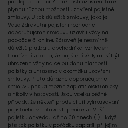
prodejců na ulici. Z možností uzavření také
plynou různou možností uzavření pojistné
smlouvy. U tak důležité smlouvy, jako je
Vaše Zdravotní pojištění rozhodně
doporučujeme smlouvu uzavřít vždy na
pobočce či online. Zároveň je nesmírně
důležitá platba u obchodníka, vzhledem
k nařízení zákona, že pojištění vždy musí být
uhrazeno vždy na celou dobu platnosti
pojistky a uhrazeno v okamžiku uzavření
smlouvy. Proto důrazně doporučujeme
smlouvu pokud možno zaplatit elektronicky
a nikoliv v hotovosti. Jsou vcelku běžné
případy, že někteří prodejci při vyinkasování
pojistného v hotovosti, peníze za Vaší
pojistku odvedou až po 60 dnech (!). I když
jste tak pojistku v pořádku zaplatili při jejím