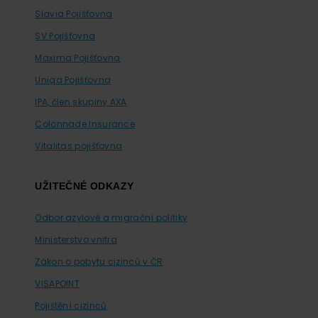
Slavia Pojišťovna
SV Pojišťovna
Maxima Pojišťovna
Uniqa Pojišťovna
IPA, člen skupiny AXA
Colonnade Insurance
Vitalitas pojišťovna
UŽITEČNÉ ODKAZY
Odbor azylové a migrační politiky
Ministerstvo vnitra
Zákon o pobytu cizinců v ČR
VISAPOINT
Pojištění cizinců