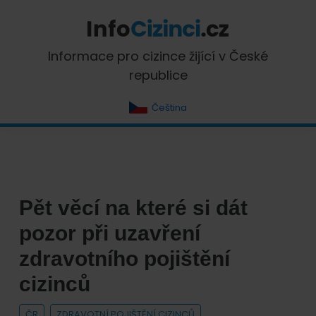
Skip
Skip
Skip
Skip
to
to
to
to
primary
main
primary
footer
InfoCizinci.cz
Informace pro cizince žijící v České
navigation
content
sidebar
republice
Čeština
Pět věcí na které si dát
pozor při uzavření
zdravotního pojištění
cizinců
ČR
ZDRAVOTNÍ POJIŠTĚNÍ CIZINCŮ