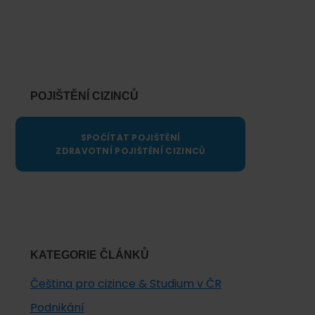
Primary
Sidebar
POJIŠTĚNÍ CIZINCŮ
SPOČÍTAT POJIŠTĚNÍ
ZDRAVOTNÍ POJIŠTĚNÍ CIZINCŮ
KATEGORIE ČLÁNKŮ
Čeština pro cizince & Studium v ČR
Podnikání