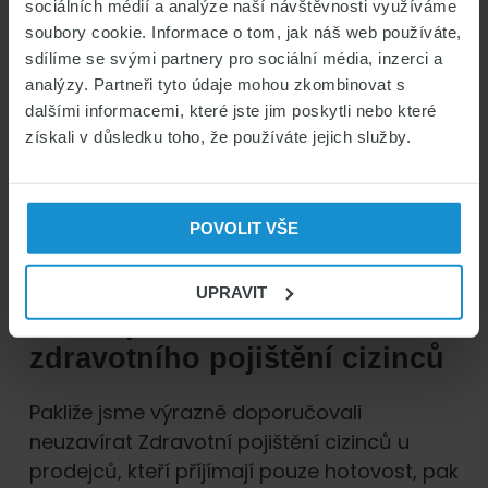
sociálních médií a analýze naší návštěvnosti využíváme
smluvních míst Slavia pojišťovna. Vždy si tak
soubory cookie. Informace o tom, jak náš web používáte,
u svého prodejce vyžádejte smluvní mapu a
sdílíme se svými partnery pro sociální média, inzerci a
počet zařízení.
analýzy. Partneři tyto údaje mohou zkombinovat s
dalšími informacemi, které jste jim poskytli nebo které
získali v důsledku toho, že používáte jejich služby.
Zkontrolujte si počet smluvních zařízení
a porovnejte s cenou
Vyžádejte si od prodejce katalog
smluvních zařízení Vámi zvolené
POVOLIT VŠE
pojišťovny
UPRAVIT
5. Způsob uzavření
zdravotního pojištění cizinců
Pakliže jsme výrazně doporučovali
neuzavírat Zdravotní pojištění cizinců u
prodejců, kteří příjímají pouze hotovost, pak