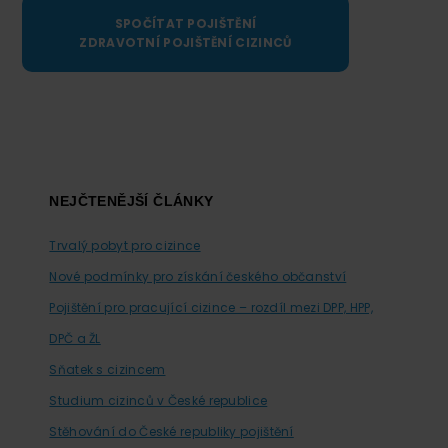
SPOČÍTAT POJIŠTĚNÍ
ZDRAVOTNÍ POJIŠTĚNÍ CIZINCŮ
Footer
NEJČTENĚJŠÍ ČLÁNKY
Trvalý pobyt pro cizince
Nové podmínky pro získání českého občanství
Pojištění pro pracující cizince – rozdíl mezi DPP, HPP,
DPČ a ŽL
Sňatek s cizincem
Studium cizinců v České republice
Stěhování do České republiky pojištění