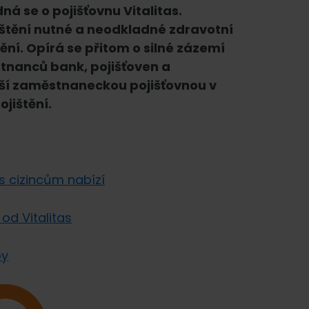
ná se o pojišťovnu Vitalitas.
ištění nutné a neodkladné zdravotní
ění. Opírá se přitom o silné zázemí
tnanců bank, pojišťoven a
ětší zaměstnaneckou pojišťovnou v
ojištění.
as cizincům nabízí
 od Vitalitas
by