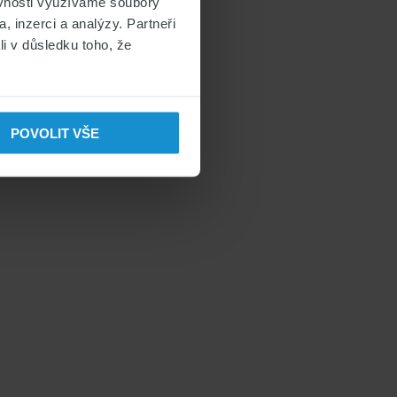
ěvnosti využíváme soubory
, inzerci a analýzy. Partneři
li v důsledku toho, že
POVOLIT VŠE