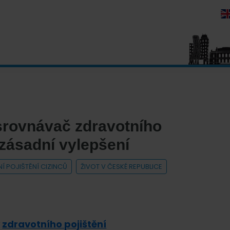
í srovnávač zdravotního
í zásadní vylepšení
Í POJIŠTĚNÍ CIZINCŮ
ŽIVOT V ČESKÉ REPUBLICE
y
zdravotního pojištění