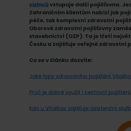
cizinců
vstupuje další pojišťovna. Jed
Zahraničním klientům nabízí jak poj
péče, tak komplexní zdravotní pojišt
Oborové zdravotní pojišťovny zaměs
stavebnictví (OZP). Ta je třetí nejv
Česku a zajišťuje veřejné zdravotní p
Co se v článku dozvíte:
Jaké typy zdravotního pojištění Vitalit
Proč je dobré využít i cestovní pojištění
Kdo u Vitalitas zajišťuje asistenční služ