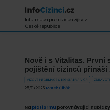
Skip
Skip
Skip
Skip
to
to
to
to
primary
main
primary
footer
InfoCizinci.cz
Informace pro cizince žijící v
navigation
content
sidebar
České republice
Nově i s Vitalitas. Prvn
pojištění cizinců přináš
VÍZOVÉ INFORMACE & LEGISLATIVA V ČR
ZDRAVOTN
25/11/2025
Marek Čihák
Na
platformu
porovnávající nabídk