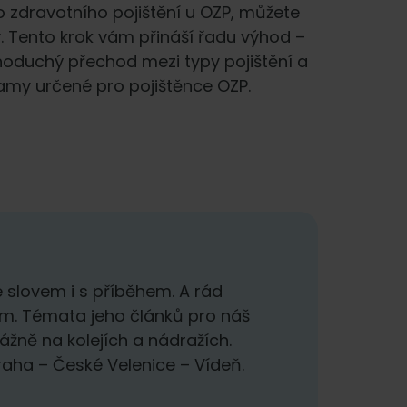
ho zdravotního pojištění u OZP, můžete
. Tento krok vám přináší řadu výhod –
dnoduchý přechod mezi typy pojištění a
amy určené pro pojištěnce OZP.
 slovem i s příběhem. A rád
em. Témata jeho článků pro náš
ážně na kolejích a nádražích.
Praha – České Velenice – Vídeň.