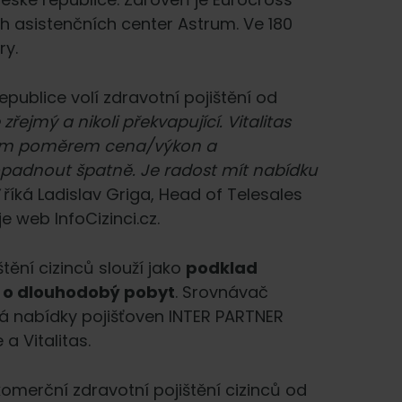
h asistenčních center Astrum. Ve 180
ry.
epublice volí zdravotní pojištění od
zřejmý a nikoli překvapující. Vitalitas
tním poměrem cena/výkon a
opadnout špatně. Je radost mít nabídku
“
říká Ladislav Griga, Head of Telesales
e web InfoCizinci.cz.
ění cizinců slouží jako
podklad
ti o dlouhodobý pobyt
. Srovnávač
vá nabídky pojišťoven INTER PARTNER
a Vitalitas.
komerční zdravotní pojištění cizinců od