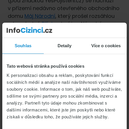
(pod značkou YesPojisteni.cz) se nachází
v přízemí nedávno otevřeného obchodního
domu
Máj Národní
, který prošel rozsáhlou
rekonstrukcí.
Přístup
k ní je z Národní,
Spálené i Charvátovy ulice a na místo je
možné se pohodlně dopravit metrem linky B
Souhlas
Detaily
Více o cookies
nebo vícero linkami tramvají. Výstupní
stanicí je ve všech případech Národní třída.
Tato webová stránka používá cookies
K personalizaci obsahu a reklam, poskytování funkcí
sociálních médií a analýze naší návštěvnosti využíváme
soubory cookie. Informace o tom, jak náš web používáte,
sdílíme se svými partnery pro sociální média, inzerci a
About
Marek Čihák
analýzy. Partneři tyto údaje mohou zkombinovat s
Marek rád pracuje se slovem i s
dalšími informacemi, které jste jim poskytli nebo které
příběhem. A rád cestuje. Hlavně
získali v důsledku toho, že používáte jejich služby.
vlakem. Témata jeho článků pro náš