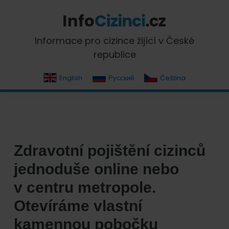
Skip
Skip
Skip
Skip
to
to
to
to
primary
main
primary
footer
InfoCizinci.cz
Informace pro cizince žijící v České
navigation
content
sidebar
republice
English
Русский
Čeština
Zdravotní pojištění cizinců
jednoduše online nebo
v centru metropole.
Otevíráme vlastní
kamennou pobočku