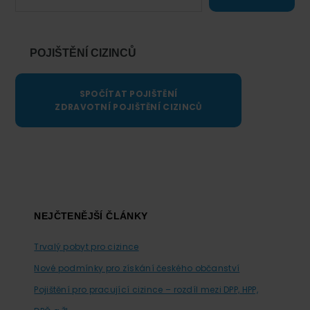
POJIŠTĚNÍ CIZINCŮ
SPOČÍTAT POJIŠTĚNÍ
ZDRAVOTNÍ POJIŠTĚNÍ CIZINCŮ
Footer
NEJČTENĚJŠÍ ČLÁNKY
Trvalý pobyt pro cizince
Nové podmínky pro získání českého občanství
Pojištění pro pracující cizince – rozdíl mezi DPP, HPP,