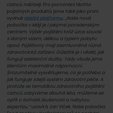
cizinců nabízejí. Pro porovnání těchto
pojistných produktů jsme také jako první
vyvinuli
vlastní platformu
.
„Naše nová
pobočka v Máji je i jakýmsi poradenským
centrem. Výběr pojištění totiž úzce souvisí
s daným vízem, délkou a typem pobytu
apod. Pojišťovny mají zasmluvněná různá
zdravotnická zařízení. Důležité je i vědět, jak
fungují asistenční služby. Tady všude jsme
klientům maximálně nápomocní.
Srozumitelně vysvětlujeme, co je potřeba a
jak funguje zdejší systém zdravotní péče. A
protože se tematikou zdravotního pojištění
cizinců zabýváme dlouhá léta, můžeme se
opřít o bohaté zkušenosti a nabytou
expertizu,“
uzavírá Jan Vlček. Naše pobočka