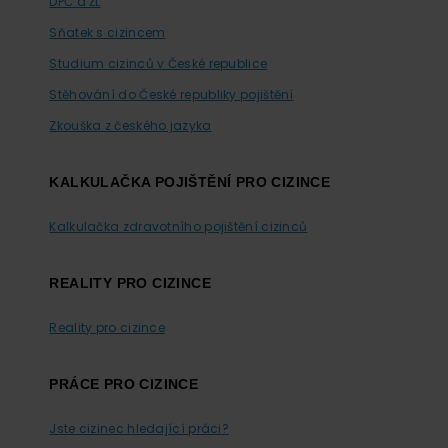
DPČ a ŽL
Sňatek s cizincem
Studium cizinců v České republice
Stěhování do České republiky pojištění
Zkouška z českého jazyka
KALKULAČKA POJIŠTĚNÍ PRO CIZINCE
Kalkulačka zdravotního pojištění cizinců
REALITY PRO CIZINCE
Reality pro cizince
PRÁCE PRO CIZINCE
Jste cizinec hledající práci?