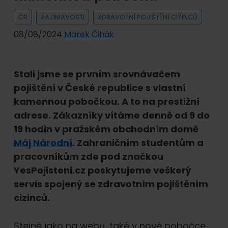
ČR
ZAJÍMAVOSTI
ZDRAVOTNÍ POJIŠTĚNÍ CIZINCŮ
08/08/2024
Marek Čihák
Stali jsme se prvním srovnávačem
pojištění v České republice s vlastní
kamennou pobočkou. A to na prestižní
adrese. Zákazníky vítáme denně od 9 do
19 hodin v pražském obchodním domě
Máj Národní
. Zahraničním studentům a
pracovníkům zde pod značkou
YesPojisteni.cz poskytujeme veškerý
servis spojený se zdravotním pojištěním
cizinců.
Stejně jako na webu, také v nové pobočce