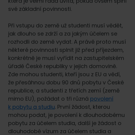
která je velmi ráda uvítá, pokud ovšem splní
své základní povinnosti.
Při vstupu do země už studenti musí vědět,
jak dlouho se zdrží a za jakým účelem se
rozhodli do země vydat. A právě proto musí
některé povinnosti splnit již před příjezdem,
konkrétně je musí vyřídit na zastupitelském
úřadě České republiky v jejich domovině.
Zde mohou studenti, kteří jsou z EU a vědí,
že přesáhnou dobu 90 dnů pobytu v České
republice, a studenti z třetích zemí (země
mimo EU), požádat o tři různá
povolení
k pobytu a studiu
. První žádost, kterou
mohou podat, je povolení k dlouhodobému
pobytu za účelem studia, další je žádost o
dlouhodobé vízum za účelem studia a