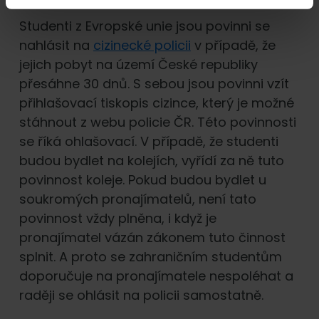
Studenti z Evropské unie jsou povinni se
nahlásit na
cizinecké policii
v případě, že
jejich pobyt na území České republiky
přesáhne 30 dnů. S sebou jsou povinni vzít
přihlašovací tiskopis cizince, který je možné
stáhnout z webu policie ČR. Této povinnosti
se říká ohlašovací. V případě, že studenti
budou bydlet na kolejích, vyřídí za ně tuto
povinnost koleje. Pokud budou bydlet u
soukromých pronajímatelů, není tato
povinnost vždy plněna, i když je
pronajímatel vázán zákonem tuto činnost
splnit. A proto se zahraničním studentům
doporučuje na pronajímatele nespoléhat a
raději se ohlásit na policii samostatně.