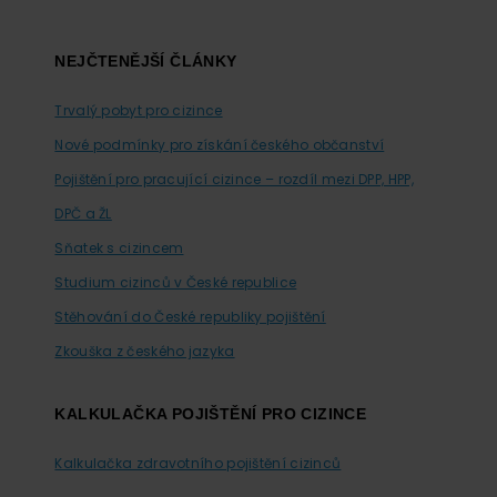
Footer
NEJČTENĚJŠÍ ČLÁNKY
Trvalý pobyt pro cizince
Nové podmínky pro získání českého občanství
Pojištění pro pracující cizince – rozdíl mezi DPP, HPP,
DPČ a ŽL
Sňatek s cizincem
Studium cizinců v České republice
Stěhování do České republiky pojištění
Zkouška z českého jazyka
KALKULAČKA POJIŠTĚNÍ PRO CIZINCE
Kalkulačka zdravotního pojištění cizinců