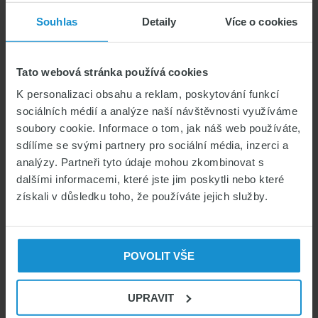
včetně vzdělávání. Toto vzdělávání ale není
Souhlas
Detaily
Více o cookies
klasifikováno jako studium dle zákona
326/1999 Sb. K žádosti je potřeba doložit
Tato webová stránka používá cookies
opět cestovní doklad, potvrzení o účelu
pobytu atd. Žádost bude vyřízena do 90
K personalizaci obsahu a reklam, poskytování funkcí
sociálních médií a analýze naší návštěvnosti využíváme
dnů.
soubory cookie. Informace o tom, jak náš web používáte,
sdílíme se svými partnery pro sociální média, inzerci a
Co je potřeba vyřídit po
analýzy. Partneři tyto údaje mohou zkombinovat s
příjezdu?
dalšími informacemi, které jste jim poskytli nebo které
získali v důsledku toho, že používáte jejich služby.
Studium zahraničních studentů v ČR
nezačíná přímo dnem studia, studenti si
musí uvědomit, že jejich povinnosti začínají
POVOLIT VŠE
již dnem příjezdu do České republiky.
UPRAVIT
Studenti z EU