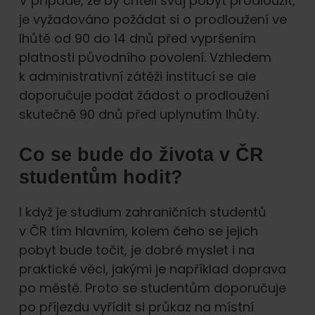
V případě, že by chtěli svůj pobyt prodloužit,
je vyžadováno požádat si o prodloužení ve
lhůtě od 90 do 14 dnů před vypršením
platnosti původního povolení. Vzhledem
k administrativní zátěži institucí se ale
doporučuje podat žádost o prodloužení
skutečně 90 dnů před uplynutím lhůty.
Co se bude do života v ČR
studentům hodit?
I když je studium zahraničních studentů
v ČR tím hlavním, kolem čeho se jejich
pobyt bude točit, je dobré myslet i na
praktické věci, jakými je například doprava
po městě. Proto se studentům doporučuje
po příjezdu vyřídit si průkaz na místní