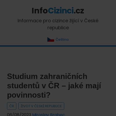
Skip
Skip
Skip
Skip
to
to
to
to
primary
main
primary
footer
InfoCizinci.cz
Informace pro cizince žijící v České
navigation
content
sidebar
republice
Čeština
Studium zahraničních
studentů v ČR – jaké mají
povinnosti?
ČR
ŽIVOT V ČESKÉ REPUBLICE
06/08/2023
Miroslav Brabec