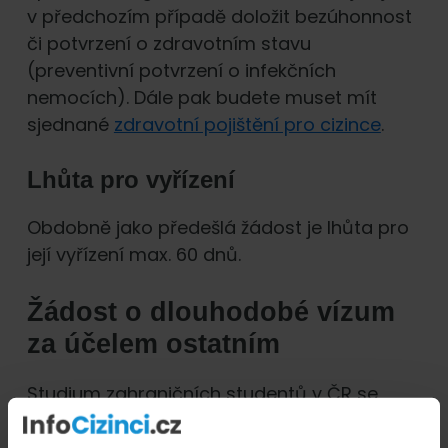
v předchozím případě doložit bezúhonnost
či potvrzení o zdravotním stavu
(preventivní potvrzení o infekčních
nemocích). Dále pak budete muset mít
sjednané
zdravotní pojištění pro cizince
.
Lhůta pro vyřízení
Obdobně jako předešlá žádost je lhůta pro
její vyřízení max. 60 dnů.
Žádost o dlouhodobé vízum
za účelem ostatním
Studium zahraničních studentů v ČR se
může uskutečnit i v rámci žádosti o
dlouhodobé vízum za účelem ostatním