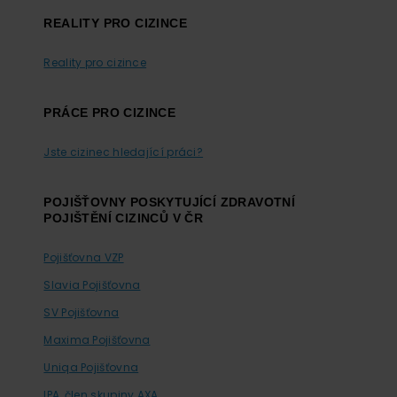
REALITY PRO CIZINCE
Reality pro cizince
PRÁCE PRO CIZINCE
Jste cizinec hledající práci?
POJIŠŤOVNY POSKYTUJÍCÍ ZDRAVOTNÍ
POJIŠTĚNÍ CIZINCŮ V ČR
Pojišťovna VZP
Slavia Pojišťovna
SV Pojišťovna
Maxima Pojišťovna
Uniqa Pojišťovna
IPA, člen skupiny AXA