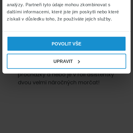
analýzy. Partneři tyto údaje mohou zkombinovat s
dalšími informacemi, které jste jim poskytli nebo které
About
Magdaléna Kramperová
získali v důsledku toho, že používáte jejich služby.
Magdaléna vystudovala Vysokou
školu ekonomickou v Praze, Katedru
arts managementu a má ráda
POVOLIT VŠE
umění všeho druhu. Baví jí sociální
sítě, miluje filmy a hudbu všech
UPRAVIT
žánrů. Ve volném čase chodí na
procházky a nebo je v roli asistentky
dvou velmi náročných morčat!
Primary
Sidebar