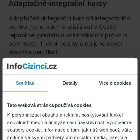
Adaptačně-integrační kurzy
Adaptačně-integrační kurz od Integračního
centra Praha vám přiblíží život v České
republice, představí vaše základní práva a
povinnosti. Trvá 4 hodiny a na jeho konci
obdržíte certifikát.
Tlumočení a doprovody
Souhlas
Detaily
Více o cookies
Pracovníci Integračního centra Praha vám
mohou tlumočit v nemocnici, na cizinecké
policii nebo třeba ve školce. Buď vás přímo
Tato webová stránka používá cookies
doprovodí, anebo jsou k dispozici online.
K personalizaci obsahu a reklam, poskytování funkcí
sociálních médií a analýze naší návštěvnosti využíváme
soubory cookie. Informace o tom, jak náš web používáte,
sdílíme se svými partnery pro sociální média, inzerci a