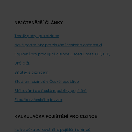
Footer
NEJČTENĚJŠÍ ČLÁNKY
Trvalý pobyt pro cizince
Nové podmínky pro získání českého občanství
Pojištění pro pracující cizince – rozdíl mezi DPP, HPP,
DPČ a ŽL
Sňatek s cizincem
Studium cizinců v České republice
Stěhování do České republiky pojištění
Zkouška z českého jazyka
KALKULAČKA POJIŠTĚNÍ PRO CIZINCE
Kalkulačka zdravotního pojištění cizinců