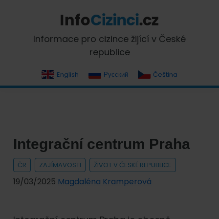
Skip
Skip
Skip
Skip
to
to
to
to
primary
main
primary
footer
InfoCizinci.cz
Informace pro cizince žijící v České
navigation
content
sidebar
republice
English
Русский
Čeština
Integrační centrum Praha
ČR
ZAJÍMAVOSTI
ŽIVOT V ČESKÉ REPUBLICE
19/03/2025
Magdaléna Kramperová