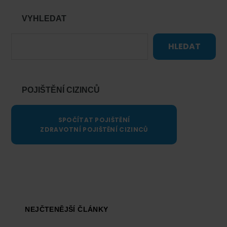
VYHLEDAT
HLEDAT
POJIŠTĚNÍ CIZINCŮ
SPOČÍTAT POJIŠTĚNÍ
ZDRAVOTNÍ POJIŠTĚNÍ CIZINCŮ
Footer
NEJČTENĚJŠÍ ČLÁNKY