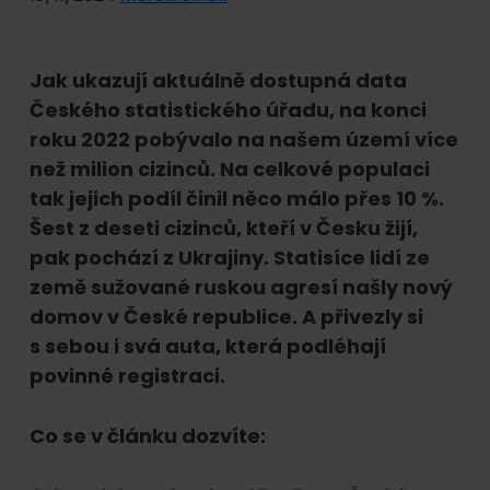
Jak ukazují aktuálně dostupná data
Českého statistického úřadu, na konci
roku 2022 pobývalo na našem území více
než milion cizinců. Na celkové populaci
tak jejich podíl činil něco málo přes 10 %.
Šest z deseti cizinců, kteří v Česku žijí,
pak pochází z Ukrajiny. Statisíce lidí ze
země sužované ruskou agresí našly nový
domov v České republice. A přivezly si
s sebou i svá auta, která podléhají
povinné registraci.
Co se v článku dozvíte: