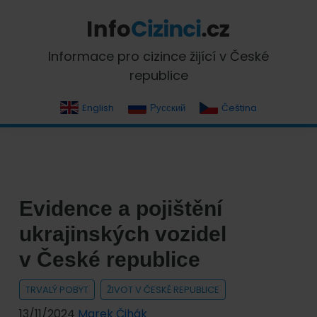
Skip
Skip
Skip
Skip
to
to
to
to
primary
main
primary
footer
InfoCizinci.cz
Informace pro cizince žijící v České
navigation
content
sidebar
republice
English
Русский
Čeština
Evidence a pojištění
ukrajinských vozidel
v České republice
TRVALÝ POBYT
ŽIVOT V ČESKÉ REPUBLICE
13/11/2024
Marek Čihák