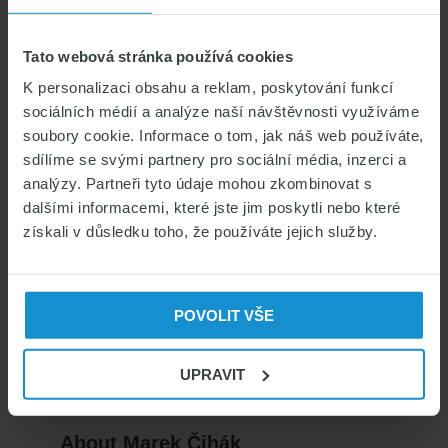
vyberete. Pojišťovny pomáhají i
s tlumočením a zajišťují právní služby.
Tato webová stránka používá cookies
Připomínáme také, že škody způsobené
K personalizaci obsahu a reklam, poskytování funkcí
nepojištěným autem uhradí poškozeným ze
sociálních médií a analýze naší návštěvnosti využíváme
svého garančního fondu Česká kancelář
soubory cookie. Informace o tom, jak náš web používáte,
pojistitelů. Vyplacenou částku ale bude
sdílíme se svými partnery pro sociální média, inzerci a
vymáhat po řidiči a provozovateli vozidla,
analýzy. Partneři tyto údaje mohou zkombinovat s
dalšími informacemi, které jste jim poskytli nebo které
které škody zavinilo.
Jestliže policisté při
získali v důsledku toho, že používáte jejich služby.
silniční kontrole narazí na nepojištěný
vůz, může správní orgán uložit jeho
provozovateli pokutu až 50 tisíc korun
.
POVOLIT VŠE
UPRAVIT
About
Marek Čihák