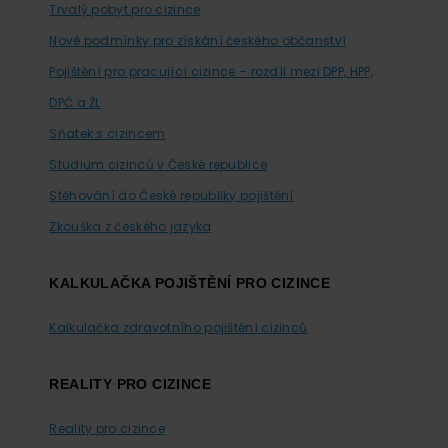
Trvalý pobyt pro cizince
Nové podmínky pro získání českého občanství
Pojištění pro pracující cizince – rozdíl mezi DPP, HPP,
DPČ a ŽL
Sňatek s cizincem
Studium cizinců v České republice
Stěhování do České republiky pojištění
Zkouška z českého jazyka
KALKULAČKA POJIŠTĚNÍ PRO CIZINCE
Kalkulačka zdravotního pojištění cizinců
REALITY PRO CIZINCE
Reality pro cizince