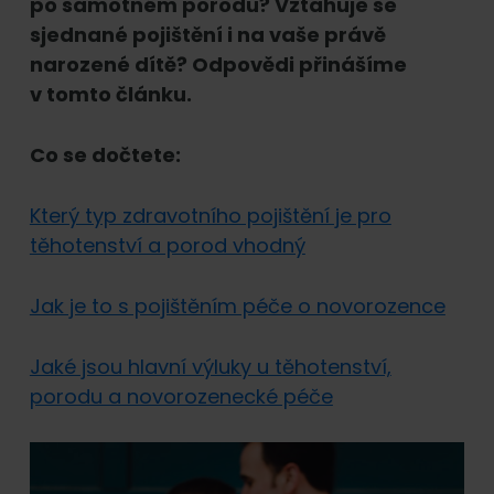
po samotném porodu? Vztahuje se
sjednané pojištění i na vaše právě
narozené dítě? Odpovědi přinášíme
v tomto článku.
Co se dočtete:
Který typ zdravotního pojištění je pro
těhotenství a porod vhodný
Jak je to s pojištěním péče o novorozence
Jaké jsou hlavní výluky u těhotenství,
porodu a novorozenecké péče