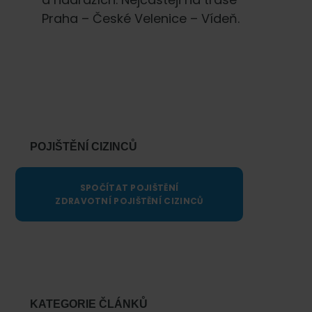
Praha – České Velenice – Vídeň.
Primary
Sidebar
POJIŠTĚNÍ CIZINCŮ
SPOČÍTAT POJIŠTĚNÍ
ZDRAVOTNÍ POJIŠTĚNÍ CIZINCŮ
KATEGORIE ČLÁNKŮ