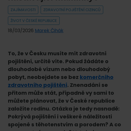
ZAJÍMAVOSTI
ZDRAVOTNÍ POJIŠTĚNÍ CIZINCŮ
ŽIVOT V ČESKÉ REPUBLICE
18/03/2026
Marek Čihák
To, že v Česku musíte mít zdravotní
pojištění, určitě víte. Pokud žádáte o
dlouhodobé vízum nebo dlouhodobý
pobyt, neobejdete se bez
komerčního
zdravotního pojištění
. Znenadání se
přitom může stát, případně vy sami to
můžete plánovat, že v České republice
založíte rodinu. Otázka je tedy nasnadě:
Pokrývá pojištění i veškeré náležitosti
spojené s těhotenstvím a porodem? A co