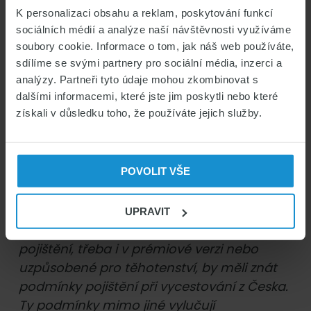
umělé oplodnění
K personalizaci obsahu a reklam, poskytování funkcí
interrupce (nemá-li léčebný důvod)
sociálních médií a analýze naší návštěvnosti využíváme
náklady na antikoncepci
soubory cookie. Informace o tom, jak náš web používáte,
hormonální léčba
sdílíme se svými partnery pro sociální média, inzerci a
analýzy. Partneři tyto údaje mohou zkombinovat s
dalšími informacemi, které jste jim poskytli nebo které
A důležité je také nezapomínat na
územní
získali v důsledku toho, že používáte jejich služby.
rozsah pojištění
. Jestliže totiž vyjedete
z České republiky do některé ze zemí
schengenského prostoru, vaše zdravotní
POVOLIT VŠE
pojištění je pořád platné. Ovšem pouze
v rozsahu nutné a neodkladné zdravotní
péče.
„Takže ti, kdo si pro pobyt v České
UPRAVIT
republice sjednali komplexní zdravotní
pojištění, třeba i v prémiové verzi nebo
uzpůsobené pro těhotenství, by měli znát
podmínky pojištění při vycestování z Česka.
Ty podmínky mimo jiné vylučují