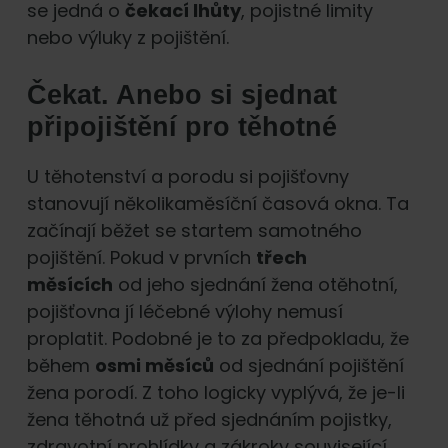
se jedná o
čekací lhůty
, pojistné limity
nebo výluky z pojištění.
Čekat. Anebo si sjednat
připojištění pro těhotné
U těhotenství a porodu si pojišťovny
stanovují několikaměsíční časová okna. Ta
začínají běžet se startem samotného
pojištění. Pokud v prvních
třech
měsících
od jeho sjednání žena otěhotní,
pojišťovna jí léčebné výlohy nemusí
proplatit. Podobné je to za předpokladu, že
během
osmi měsíců
od sjednání pojištění
žena porodí. Z toho logicky vyplývá, že je-li
žena těhotná už před sjednáním pojistky,
zdravotní prohlídky a zákroky související