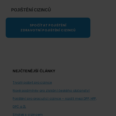
POJIŠTĚNÍ CIZINCŮ
SPOČÍTAT POJIŠTĚNÍ
ZDRAVOTNÍ POJIŠTĚNÍ CIZINCŮ
Footer
NEJČTENĚJŠÍ ČLÁNKY
Trvalý pobyt pro cizince
Nové podmínky pro získání českého občanství
Pojištění pro pracující cizince – rozdíl mezi DPP, HPP,
DPČ a ŽL
Sňatek s cizincem