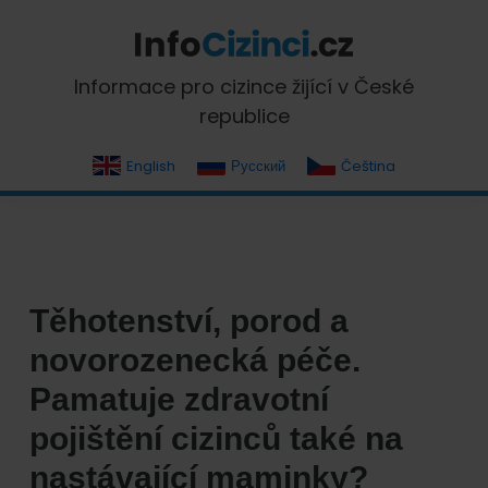
Skip
Skip
Skip
Skip
to
to
to
to
primary
main
primary
footer
InfoCizinci.cz
Informace pro cizince žijící v České
navigation
content
sidebar
republice
English
Русский
Čeština
Těhotenství, porod a
novorozenecká péče.
Pamatuje zdravotní
pojištění cizinců také na
nastávající maminky?