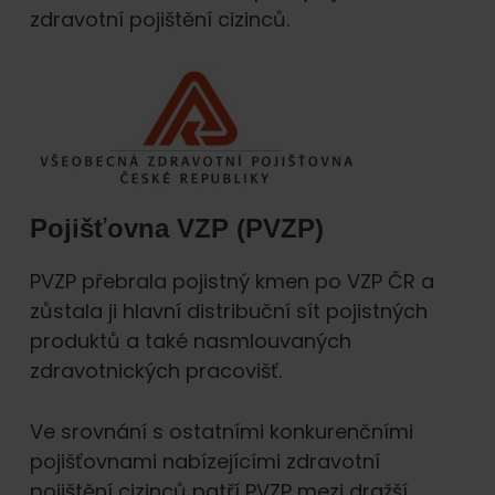
zdravotní pojištění cizinců.
Pojišťovna VZP (PVZP)
PVZP přebrala pojistný kmen po VZP ČR a
zůstala ji hlavní distribuční sít pojistných
produktů a také nasmlouvaných
zdravotnických pracovišť.
Ve srovnání s ostatními konkurenčními
pojišťovnami nabízejícími zdravotní
pojištění cizinců patří PVZP mezi dražší.