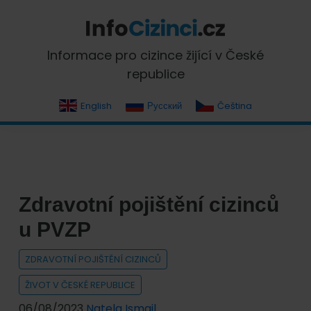
Skip
Skip
Skip
Skip
to
to
to
to
primary
main
primary
footer
InfoCizinci.cz
Informace pro cizince žijící v České
navigation
content
sidebar
republice
English
Русский
Čeština
Zdravotní pojištění cizinců
u PVZP
ZDRAVOTNÍ POJIŠTĚNÍ CIZINCŮ
ŽIVOT V ČESKÉ REPUBLICE
06/08/2023
Natela Ismail