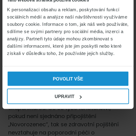
V rámci tohoto produktu jsou také
možná sjednat připojištění pro:
K personalizaci obsahu a reklam, poskytování funkcí
sociálních médií a analýze naší návštěvnosti využíváme
Připojištění léčebných výloh v rámci
soubory cookie. Informace o tom, jak náš web používáte,
území Schengenského prostoru
sdílíme se svými partnery pro sociální média, inzerci a
Profesionální sporty
analýzy. Partneři tyto údaje mohou zkombinovat s
Výše limitu od 1,7 miliónu až do 2,0
dalšími informacemi, které jste jim poskytli nebo které
miliónu Kč na jednu pojistnou událost
získali v důsledku toho, že používáte jejich služby.
Výluky z komplexního zdravotního
pojištění
POVOLIT VŠE
Komplexní pojištění nepokrývá výlohy
UPRAVIT
spojené s lázeňskou péčí, homeopatií a
akupunkturou. Co se týče těhotenství,
pokud není sjednáno připojištění
„Novorozenec“, tak se zdravotní pojištění
nevztahuje na poporodní péči o