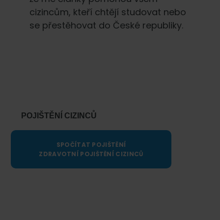
cizincům, kteří chtějí studovat nebo
se přestěhovat do České republiky.
Primary
Sidebar
POJIŠTĚNÍ CIZINCŮ
SPOČÍTAT POJIŠTĚNÍ
ZDRAVOTNÍ POJIŠTĚNÍ CIZINCŮ