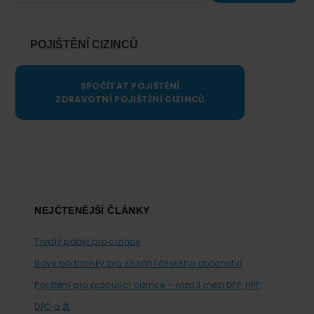
POJIŠTĚNÍ CIZINCŮ
SPOČÍTAT POJIŠTĚNÍ
ZDRAVOTNÍ POJIŠTĚNÍ CIZINCŮ
Footer
NEJČTENĚJŠÍ ČLÁNKY
Trvalý pobyt pro cizince
Nové podmínky pro získání českého občanství
Pojištění pro pracující cizince – rozdíl mezi DPP, HPP,
DPČ a ŽL