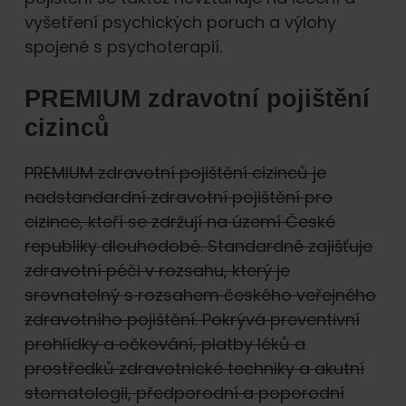
vyšetření psychických poruch a výlohy
spojené s psychoterapií.
PREMIUM zdravotní pojištění
cizinců
PREMIUM zdravotní pojištění cizinců je
nadstandardní zdravotní pojištění pro
cizince,
kteří se zdržují na území České
republiky dlouhodobě.
Standardně zajišťuje
zdravotní péči v rozsahu,
který je
srovnatelný s rozsahem českého veřejného
zdravotního pojištění. Pokrývá preventivní
prohlídky
a očkování, platby léků a
prostředků zdravotnické techniky a akutní
stomatologii, předporodní
a poporodní