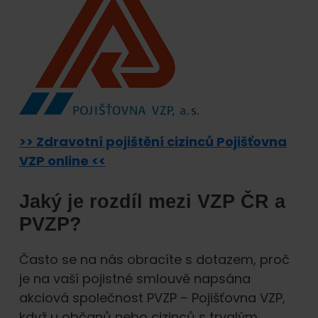
>> Zdravotní pojištění cizinců Pojišťovna
VZP online <<
Jaký je rozdíl mezi VZP ČR a
PVZP?
Často se na nás obracíte s dotazem, proč
je na vaší pojistné smlouvě napsána
akciová společnost PVZP – Pojišťovna VZP,
když u občanů nebo cizinců s trvalým