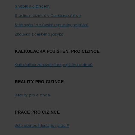
Sňatek s cizincem
Studium cizinců v České republice
Stěhování do České republiky pojištění
Zkouška z českého jazyka
KALKULAČKA POJIŠTĚNÍ PRO CIZINCE
Kalkulačka zdravotního pojištění cizinců
REALITY PRO CIZINCE
Reality pro cizince
PRÁCE PRO CIZINCE
Jste cizinec hledající práci?