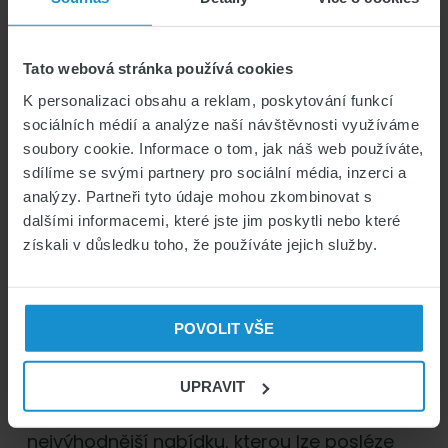
přizpůsobena jeho rozšířeným službám a
pro seniory je tedy dražší nežli základní
varianta pojištění. Zpravidla platí, že čím
Tato webová stránka používá cookies
vyšší je věk dospělé pojišťované osoby, tím
K personalizaci obsahu a reklam, poskytování funkcí
vyšší bude sazba na pojištění.
sociálních médií a analýze naší návštěvnosti využíváme
soubory cookie. Informace o tom, jak náš web používáte,
Jak sjednat zdravotní pojištění
sdílíme se svými partnery pro sociální média, inzerci a
analýzy. Partneři tyto údaje mohou zkombinovat s
cizinců pro seniory?
dalšími informacemi, které jste jim poskytli nebo které
získali v důsledku toho, že používáte jejich služby.
Pro sjednání zdravotního pojištění pro
seniory není již třeba osobní návštěvy na
pobočce pojišťovny, ale vše lze snadno
POVOLIT VŠE
zařídit z pohodlí vašeho domova. S pomocí
naší
kalkulačky zdravotního pojištění pro
cizince
si můžete spočítat cenu pojištění od
UPRAVIT
různých pojišťoven a vybrat si pro vás tu
nejvýhodnější nabídku, kterou lze posléze