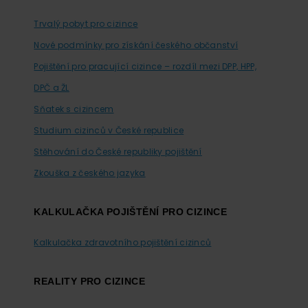
Trvalý pobyt pro cizince
Nové podmínky pro získání českého občanství
Pojištění pro pracující cizince – rozdíl mezi DPP, HPP,
DPČ a ŽL
Sňatek s cizincem
Studium cizinců v České republice
Stěhování do České republiky pojištění
Zkouška z českého jazyka
KALKULAČKA POJIŠTĚNÍ PRO CIZINCE
Kalkulačka zdravotního pojištění cizinců
REALITY PRO CIZINCE