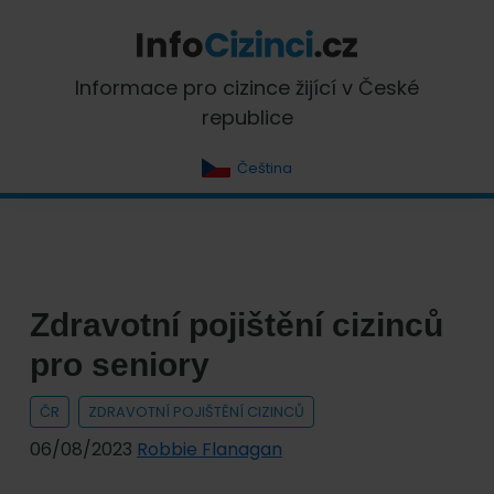
Skip
Skip
Skip
Skip
to
to
to
to
primary
main
primary
footer
InfoCizinci.cz
Informace pro cizince žijící v České
navigation
content
sidebar
republice
Čeština
Zdravotní pojištění cizinců
pro seniory
ČR
ZDRAVOTNÍ POJIŠTĚNÍ CIZINCŮ
06/08/2023
Robbie Flanagan