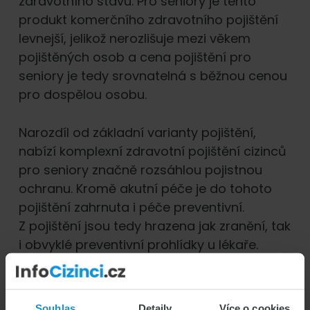
zdravotního stavu. Pro seniory je tento
produkt komerčního zdravotního pojištění
levnejší, jelikož nerozlišuje mezi věkem
pojištěných osob a cena pojištění pro
seniory je tedy srovnatelná s běžnou cenou
pro dospělou osobu.
Narozdíl od základní varianty pojištění,
nabízí komplexní zdravotní pojištění cizinců
pro seniory značně rozsáhlou pojistnou
ochranu. Kromě akutní péče je do tohoto
pojištění zahrnuta i péče preventivní.
Z pojištění jsou tedy hrazena jak zranění, tak
i obvyklé preventivní prohlídky u lékaře.
Pojištění je nezbytné zejména u pobytů
delších jak devadesát dní. Cena
komplexního zdravotního pojištění je však
Souhlas
Detaily
Více o cookies