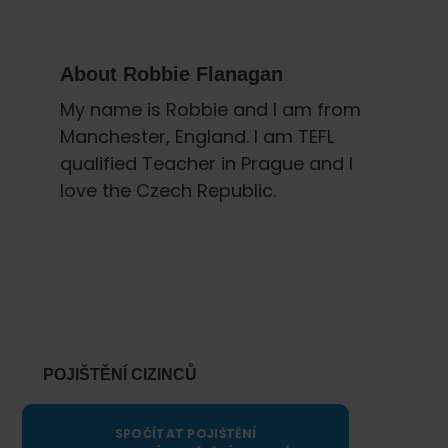
About
Robbie Flanagan
My name is Robbie and I am from
Manchester, England. I am TEFL
qualified Teacher in Prague and I
love the Czech Republic.
Primary
Sidebar
POJIŠTĚNÍ CIZINCŮ
SPOČÍTAT POJIŠTĚNÍ