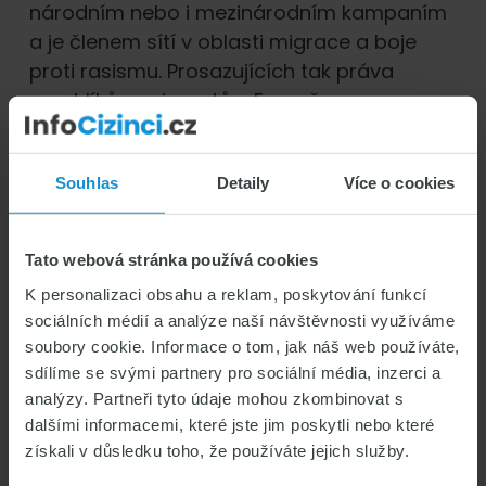
národním nebo i mezinárodním kampaním
a je členem sítí v oblasti migrace a boje
proti rasismu. Prosazujících tak práva
uprchlíků a migrantů v Evropě.
V rámci svého působení se SIMI aktivně
Souhlas
Detaily
Více o cookies
podílí na tvorbě a ovlivňování azylové a
migrační politiky.
Tato webová stránka používá cookies
Pomoc s kontaktováním
K personalizaci obsahu a reklam, poskytování funkcí
odborníků
sociálních médií a analýze naší návštěvnosti využíváme
soubory cookie. Informace o tom, jak náš web používáte,
V případě, že by problematika přesahovala
sdílíme se svými partnery pro sociální média, inzerci a
možnosti SIMI, nabízí bezplatné
analýzy. Partneři tyto údaje mohou zkombinovat s
zprostředkování a pomoc s kontaktováním
dalšími informacemi, které jste jim poskytli nebo které
získali v důsledku toho, že používáte jejich služby.
dalších odborníků v daném oboru.