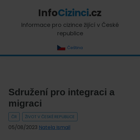
Skip
Skip
Skip
Skip
to
to
to
to
primary
main
primary
footer
InfoCizinci.cz
Informace pro cizince žijící v České
navigation
content
sidebar
republice
Čeština
Sdružení pro integraci a
migraci
ČR
ŽIVOT V ČESKÉ REPUBLICE
05/08/2023
Natela Ismail