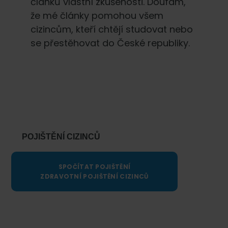
článků vlastní zkušenosti. Doufám,
že mé články pomohou všem
cizincům, kteří chtějí studovat nebo
se přestěhovat do České republiky.
Primary
Sidebar
POJIŠTĚNÍ CIZINCŮ
SPOČÍTAT POJIŠTĚNÍ
ZDRAVOTNÍ POJIŠTĚNÍ CIZINCŮ