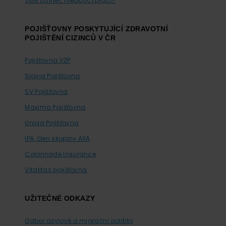
Jste cizinec hledající práci?
POJIŠŤOVNY POSKYTUJÍCÍ ZDRAVOTNÍ
POJIŠTĚNÍ CIZINCŮ V ČR
Pojišťovna VZP
Slavia Pojišťovna
SV Pojišťovna
Maxima Pojišťovna
Uniqa Pojišťovna
IPA, člen skupiny AXA
Colonnade Insurance
Vitalitas pojišťovna
UŽITEČNÉ ODKAZY
Odbor azylové a migrační politiky