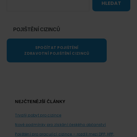
HLEDAT
POJIŠTĚNÍ CIZINCŮ
SPOČÍTAT POJIŠTĚNÍ
ZDRAVOTNÍ POJIŠTĚNÍ CIZINCŮ
Footer
NEJČTENĚJŠÍ ČLÁNKY
Trvalý pobyt pro cizince
Nové podmínky pro získání českého občanství
Pojištění pro pracující cizince – rozdíl mezi DPP, HPP,