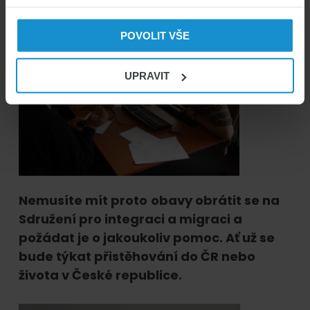
POVOLIT VŠE
UPRAVIT
Nemusíte mít proto
obavy obrátit se na
Sdružení pro integraci a migraci a
požádat je o jakoukoliv pomoc. Ať už se
bude týkat přistěhování do ČR nebo
života v České republice.