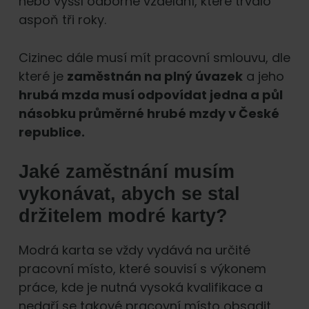
nebo vyšší odborné vzdělaní, které trvalo
aspoň tři roky.
Cizinec dále musí mít pracovní smlouvu, dle
které je
zaměstnán na plný úvazek
a jeho
hrubá mzda musí odpovídat jedna a půl
násobku průměrné hrubé mzdy v České
republice.
Jaké zaměstnání musím
vykonávat, abych se stal
držitelem modré karty?
Modrá karta se vždy vydává na určité
pracovní místo, které souvisí s výkonem
práce, kde je nutná vysoká kvalifikace a
nedaří se takové pracovní místo obsadit.