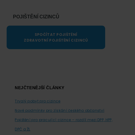
POJIŠTĚNÍ CIZINCŮ
SPOČÍTAT POJIŠTĚNÍ
ZDRAVOTNÍ POJIŠTĚNÍ CIZINCŮ
Footer
NEJČTENĚJŠÍ ČLÁNKY
Trvalý pobyt pro cizince
Nové podmínky pro získání českého občanství
Pojištění pro pracující cizince – rozdíl mezi DPP, HPP,
DPČ a ŽL