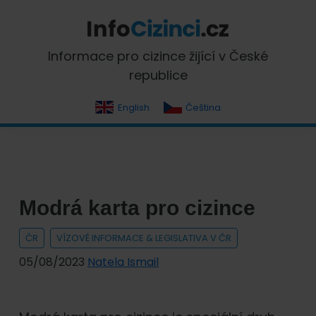
Skip
Skip
Skip
Skip
to
to
to
to
primary
main
primary
footer
InfoCizinci.cz
Informace pro cizince žijící v České
navigation
content
sidebar
republice
English
Čeština
Modrá karta pro cizince
ČR
VÍZOVÉ INFORMACE & LEGISLATIVA V ČR
05/08/2023
Natela Ismail