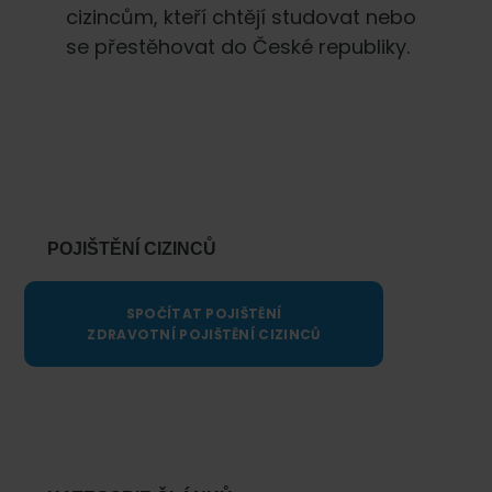
cizincům, kteří chtějí studovat nebo
se přestěhovat do České republiky.
Primary
Sidebar
POJIŠTĚNÍ CIZINCŮ
SPOČÍTAT POJIŠTĚNÍ
ZDRAVOTNÍ POJIŠTĚNÍ CIZINCŮ