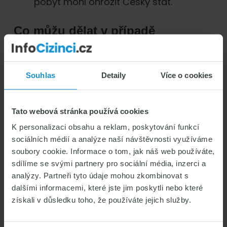
pobyt mohl ohrozit Český stát.
Co můžu dělat v případě
zamítnutí?
V případě zamítnutí vaší žádosti o modrou
Souhlas
Detaily
Více o cookies
kartu například z důvodu špatně
předložených dokumentů máte možnost se
do patnácti dnů od doručení odvolat.
Tato webová stránka používá cookies
Odvolání následně musíte poštou zaslat
K personalizaci obsahu a reklam, poskytování funkcí
pracoviště na Ministerstvo vnitra.
sociálních médií a analýze naší návštěvnosti využíváme
soubory cookie. Informace o tom, jak náš web používáte,
sdílíme se svými partnery pro sociální média, inzerci a
Moje žádost byla kladně
analýzy. Partneři tyto údaje mohou zkombinovat s
posouzena, co dál?
dalšími informacemi, které jste jim poskytli nebo které
získali v důsledku toho, že používáte jejich služby.
Pokud byla Vaše žádost kladně posouzena,
tak se s vámi do několika dnů spojí