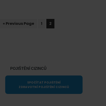
–
odbor
azylové
Go
a
Page
Page
«
Previous Page
1
2
to
migrační
politiky
Primary
Sidebar
POJIŠTĚNÍ CIZINCŮ
SPOČÍTAT POJIŠTĚNÍ
ZDRAVOTNÍ POJIŠTĚNÍ CIZINCŮ