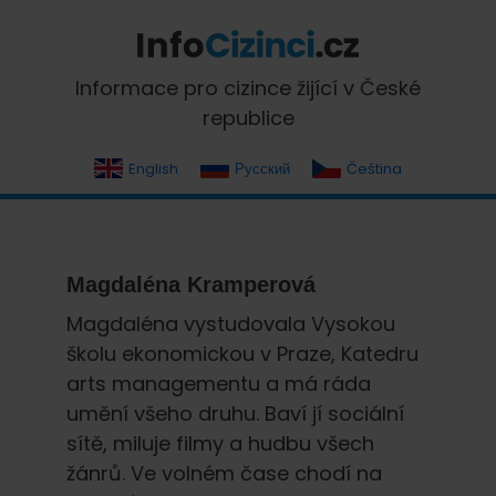
Skip
Skip
Skip
Skip
to
to
to
to
primary
main
primary
footer
InfoCizinci.cz
Informace pro cizince žijící v České
navigation
content
sidebar
republice
English
Русский
Čeština
Magdaléna Kramperová
Magdaléna vystudovala Vysokou
školu ekonomickou v Praze, Katedru
arts managementu a má ráda
umění všeho druhu. Baví jí sociální
sítě, miluje filmy a hudbu všech
žánrů. Ve volném čase chodí na