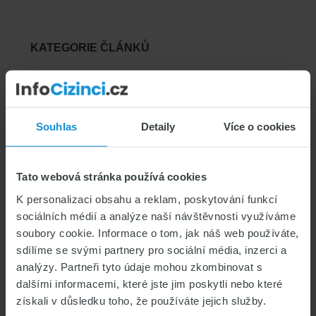
KATEGORIE ČLÁNKŮ
Čeština pro cizince & Studium v ČR
Podnikání
Pracovní povolení
Souhlas
Detaily
Více o cookies
Vízové informace & legislativa v ČR
Zajímavosti
Tato webová stránka používá cookies
Zdravotní pojištění cizinců
K personalizaci obsahu a reklam, poskytování funkcí
sociálních médií a analýze naší návštěvnosti využíváme
Život v České republice
soubory cookie. Informace o tom, jak náš web používáte,
sdílíme se svými partnery pro sociální média, inzerci a
analýzy. Partneři tyto údaje mohou zkombinovat s
dalšími informacemi, které jste jim poskytli nebo které
VYHLEDAT
získali v důsledku toho, že používáte jejich služby.