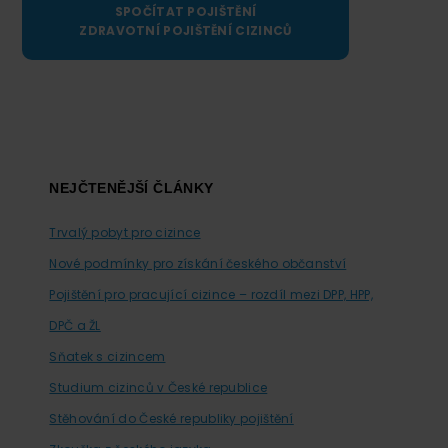
SPOČÍTAT POJIŠTĚNÍ
ZDRAVOTNÍ POJIŠTĚNÍ CIZINCŮ
Footer
NEJČTENĚJŠÍ ČLÁNKY
Trvalý pobyt pro cizince
Nové podmínky pro získání českého občanství
Pojištění pro pracující cizince – rozdíl mezi DPP, HPP,
DPČ a ŽL
Sňatek s cizincem
Studium cizinců v České republice
Stěhování do České republiky pojištění