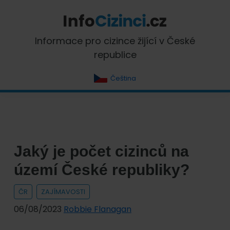
Skip
Skip
Skip
Skip
to
to
to
to
primary
main
primary
footer
InfoCizinci.cz
Informace pro cizince žijící v České
navigation
content
sidebar
republice
Čeština
Jaký je počet cizinců na
území České republiky?
ČR
ZAJÍMAVOSTI
06/08/2023
Robbie Flanagan