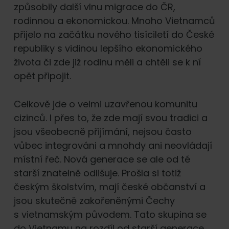
způsobily další vlnu migrace do ČR,
rodinnou a ekonomickou. Mnoho Vietnamců
přijelo na začátku nového tisíciletí do České
republiky s vidinou lepšího ekonomického
života či zde již rodinu měli a chtěli se k ní
opět připojit.
Celkově jde o velmi uzavřenou komunitu
cizinců. I přes to, že zde mají svou tradici a
jsou všeobecně přijímání, nejsou často
vůbec integrováni a mnohdy ani neovládají
místní řeč. Nová generace se ale od té
starší znatelně odlišuje. Prošla si totiž
českým školstvím, mají české občanství a
jsou skutečně zakořeněnými Čechy
s vietnamským původem. Tato skupina se
do Vietnamu na rozdíl od starší generace