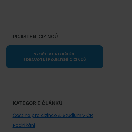
Primary
Sidebar
POJIŠTĚNÍ CIZINCŮ
SPOČÍTAT POJIŠTĚNÍ
ZDRAVOTNÍ POJIŠTĚNÍ CIZINCŮ
KATEGORIE ČLÁNKŮ
Čeština pro cizince & Studium v ČR
Podnikání