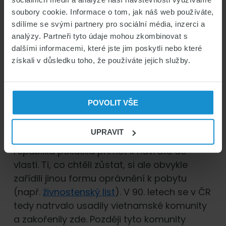
pozůstatek dob komunistického režimu.
soubory cookie. Informace o tom, jak náš web používáte,
Během totalitního režimu spolu
sdílíme se svými partnery pro sociální média, inzerci a
Československo a Vietnam udržovaly jako
analýzy. Partneři tyto údaje mohou zkombinovat s
dvě komunistické země dobré vztahy a
dalšími informacemi, které jste jim poskytli nebo které
dlouhodobě spolupracovaly.
získali v důsledku toho, že používáte jejich služby.
Vietnamci do České republiky přijížděli za
minulého režimu za studiem. Po
POVOLIT VŠE
absolvování studia zde obvykle ještě na pár
let zůstali a pracovali jako dělníci pro stát.
UPRAVIT
Po pádu komunistického režimu se je Česká
republika pokusila přimět k návratu do
vlasti. Ti, co chtěli zůstat, si ale obvykle
zařídili jinou formu oprávnění k pobytu
(např.
živnostenský list
). V 90. letech se v ČR
tedy natrvalo usadily vietnamské komunity
a zakořenily zde. Později tyto komunity