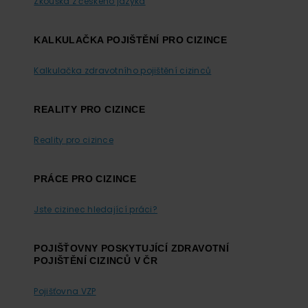
Zkouška z českého jazyka
KALKULAČKA POJIŠTĚNÍ PRO CIZINCE
Kalkulačka zdravotního pojištění cizinců
REALITY PRO CIZINCE
Reality pro cizince
PRÁCE PRO CIZINCE
Jste cizinec hledající práci?
POJIŠŤOVNY POSKYTUJÍCÍ ZDRAVOTNÍ
POJIŠTĚNÍ CIZINCŮ V ČR
Pojišťovna VZP