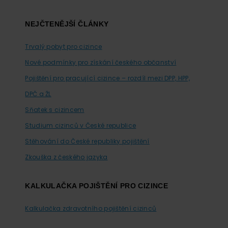
Footer
NEJČTENĚJŠÍ ČLÁNKY
Trvalý pobyt pro cizince
Nové podmínky pro získání českého občanství
Pojištění pro pracující cizince – rozdíl mezi DPP, HPP,
DPČ a ŽL
Sňatek s cizincem
Studium cizinců v České republice
Stěhování do České republiky pojištění
Zkouška z českého jazyka
KALKULAČKA POJIŠTĚNÍ PRO CIZINCE
Kalkulačka zdravotního pojištění cizinců