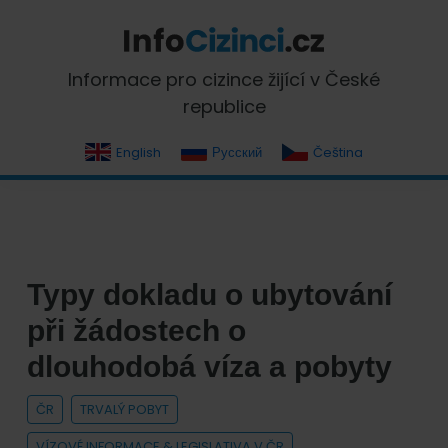
Skip
Skip
Skip
Skip
to
to
to
to
primary
main
primary
footer
InfoCizinci.cz
Informace pro cizince žijící v České
navigation
content
sidebar
republice
English
Русский
Čeština
Typy dokladu o ubytování
při žádostech o
dlouhodobá víza a pobyty
ČR
TRVALÝ POBYT
VÍZOVÉ INFORMACE & LEGISLATIVA V ČR