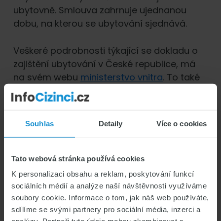
ubytovně. Smlouva zahrnuje ujednanou
dobu, na kterou se ubytování sjednává.
Veškeré podrobnosti týkající se dokladu o
zajištění ubytování v České republice, má
na svém webu
ministerstvo vnitra
. To také
definuje, kdy a jak je možné podat potvrzení
o zajištění ubytování elektronicky.
Souhlas
Detaily
Více o cookies
A přestože je to asi jasné, raději
připomínáme, že místo, kde budete bydlet,
musí mít svoje popisné nebo evidenční
Tato webová stránka používá cookies
číslo a musí sloužit jako objekt pro bydlení,
K personalizaci obsahu a reklam, poskytování funkcí
ubytování nebo rekreaci.
sociálních médií a analýze naší návštěvnosti využíváme
soubory cookie. Informace o tom, jak náš web používáte,
sdílíme se svými partnery pro sociální média, inzerci a