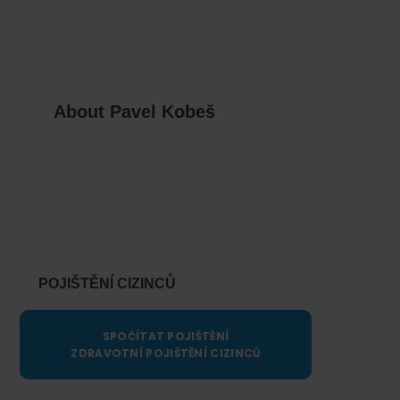
About
Pavel Kobeš
Primary
Sidebar
POJIŠTĚNÍ CIZINCŮ
SPOČÍTAT POJIŠTĚNÍ
ZDRAVOTNÍ POJIŠTĚNÍ CIZINCŮ