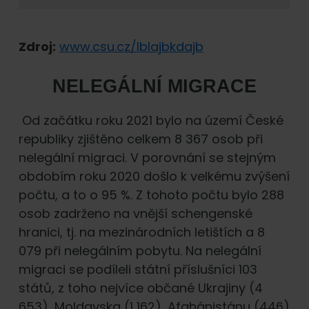
Zdroj:
www.csu.cz/lblajbkdajb
NELEGÁLNÍ MIGRACE
Od začátku roku 2021 bylo na území České
republiky zjištěno celkem 8 367 osob při
nelegální migraci. V porovnání se stejným
obdobím roku 2020 došlo k velkému zvýšení
počtu, a to o 95 %. Z tohoto počtu bylo 288
osob zadrženo na vnější schengenské
hranici, tj. na mezinárodních letištích a 8
079 při nelegálním pobytu. Na nelegální
migraci se podíleli státní příslušníci 103
států, z toho nejvíce občané Ukrajiny (4
653), Moldavska (1 162), Afghánistánu (446)