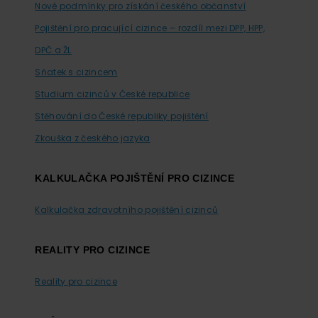
Nové podmínky pro získání českého občanství
Pojištění pro pracující cizince – rozdíl mezi DPP, HPP,
DPČ a ŽL
Sňatek s cizincem
Studium cizinců v České republice
Stěhování do České republiky pojištění
Zkouška z českého jazyka
KALKULAČKA POJIŠTĚNÍ PRO CIZINCE
Kalkulačka zdravotního pojištění cizinců
REALITY PRO CIZINCE
Reality pro cizince