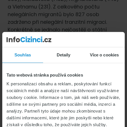
a Vietnamu (231). Z celkového počtu
nelegálních migrantů bylo 827 osob
zadrženo při nelegální tranzitní migraci.
Konkrétně se jednalo nejčastěji o státní
příslušníky Afghánistánu (434), Sýrie (120),
Maroka (93), Alžíru (33) a Pákistánu (29).
Souhlas
Detaily
Více o cookies
Zdroj:
www.csu.cz/lblajbkdajb
Aktuální situace v České republice
Tato webová stránka používá cookies
K personalizaci obsahu a reklam, poskytování funkcí
sociálních médií a analýze naší návštěvnosti využíváme
NÁVRATY
soubory cookie. Informace o tom, jak náš web používáte,
sdílíme se svými partnery pro sociální média, inzerci a
V roce 2021 (k 30. září) odcestovalo z
analýzy. Partneři tyto údaje mohou zkombinovat s
České republiky do země původu v rámci
dalšími informacemi, které jste jim poskytli nebo které
programu asistovaných dobrovolných
získali v důsledku toho, že používáte jejich služby.