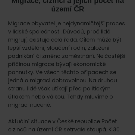
Migrace, cizinci a jejich počet na
území ČR
Migrace obyvatel je nejdynamičtější proces
v lidské společnosti. Důvodů, proč lidé
migrují, existuje celá řada. Cílem může být
lepší vzdělání, sloučení rodin, založení
podnikání či změna zaměstnání. Nejčastější
příčinou migrace bývají ekonomické
pohnutky. Ve všech těchto případech se
jedná o migraci dobrovolnou. Na druhou
stranu lidé však utíkají před politickým
útlakem nebo válkou. Tehdy mluvíme o
migraci nucené.
Aktuální situace v České republice Počet
cizinců na území ČR setrvale stoupá. K 30.