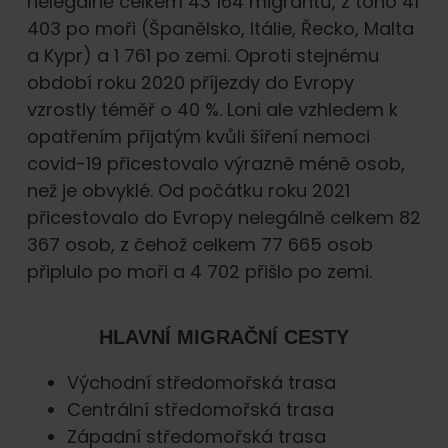
nelegálně celkem 43 164 migrantů, z toho 41
403 po moři (Španělsko, Itálie, Řecko, Malta
a Kypr) a 1 761 po zemi. Oproti stejnému
období roku 2020 příjezdy do Evropy
vzrostly téměř o 40 %. Loni ale vzhledem k
opatřením přijatým kvůli šíření nemoci
covid-19 přicestovalo výrazně méně osob,
než je obvyklé. Od počátku roku 2021
přicestovalo do Evropy nelegálně celkem 82
367 osob, z čehož celkem 77 665 osob
připlulo po moři a 4 702 přišlo po zemi.
HLAVNÍ MIGRAČNÍ CESTY
Východní středomořská trasa
Centrální středomořská trasa
Západní středomořská trasa