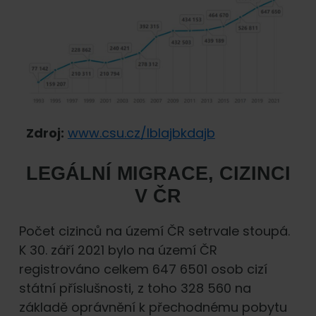
Zdroj:
www.csu.cz/lblajbkdajb
LEGÁLNÍ MIGRACE, CIZINCI
V ČR
Počet cizinců na území ČR setrvale stoupá.
K 30. září 2021 bylo na území ČR
registrováno celkem 647 6501 osob cizí
státní příslušnosti, z toho 328 560 na
základě oprávnění k přechodnému pobytu