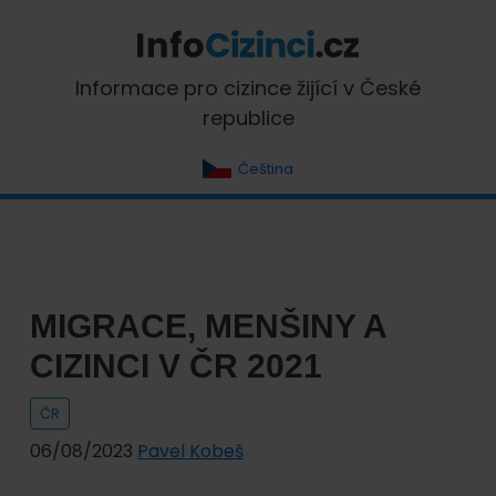
Skip
Skip
Skip
Skip
to
to
to
to
primary
main
primary
footer
InfoCizinci.cz
Informace pro cizince žijící v České
navigation
content
sidebar
republice
Čeština
MIGRACE, MENŠINY A
CIZINCI V ČR 2021
ČR
06/08/2023
Pavel Kobeš