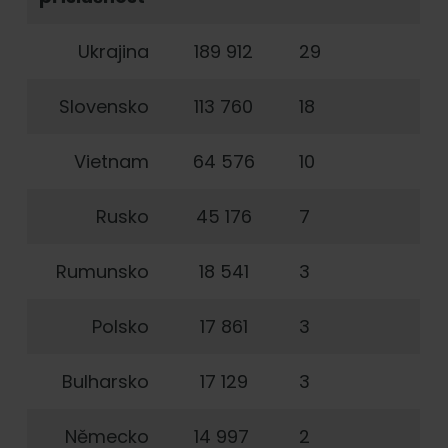
Ukrajina
189 912
29
Slovensko
113 760
18
Vietnam
64 576
10
Rusko
45 176
7
Rumunsko
18 541
3
Polsko
17 861
3
Bulharsko
17 129
3
Německo
14 997
2