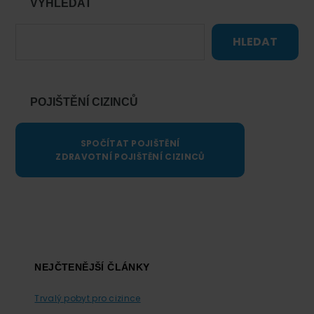
VYHLEDAT
HLEDAT
POJIŠTĚNÍ CIZINCŮ
SPOČÍTAT POJIŠTĚNÍ
ZDRAVOTNÍ POJIŠTĚNÍ CIZINCŮ
Footer
NEJČTENĚJŠÍ ČLÁNKY
Trvalý pobyt pro cizince