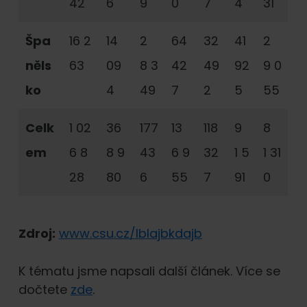
42
6
9
0
7
4
31
Špa
16 2
14
2
64
32
41
2
něls
63
09
8 3
42
49
92
9 0
ko
4
49
7
2
5
55
Celk
1 02
36
177
13
118
9
8
em
6 8
8 9
43
6 9
32
1 5
1 31
28
80
6
55
7
91
0
Zdroj:
www.csu.cz/lblajbkdajb
K tématu jsme napsali další článek. Více se
dočtete
zde
.