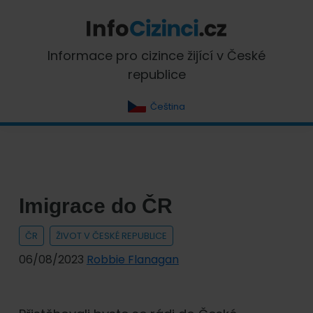
Skip
Skip
Skip
Skip
to
to
to
to
primary
main
primary
footer
InfoCizinci.cz
Informace pro cizince žijící v České
navigation
content
sidebar
republice
Čeština
Imigrace do ČR
ČR
ŽIVOT V ČESKÉ REPUBLICE
06/08/2023
Robbie Flanagan