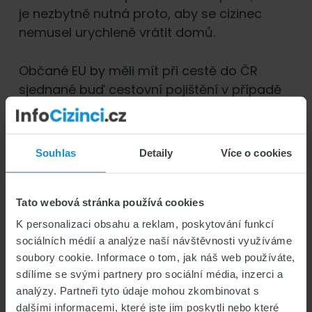
je nezbytně nutná proto, aby se cizinec
nemusel urychleně vrátit domů.
Občané EU by měli mít při cestě do ČR
sjednané buď cestovní pojištění v případě
krátkodobého pobytu (dovolené) nebo
komplexní zdravotní pojištění
v případě
dlouhodobějšího pobytu.
Souhlas
Detaily
Více o cookies
Občan třetí země
Tato webová stránka používá cookies
Jako cizinec z třetího státu pobývající
K personalizaci obsahu a reklam, poskytování funkcí
v České republice musíte mít sjednané
sociálních médií a analýze naší návštěvnosti využíváme
zdravotní pojištění cizinců pro
získání víza
soubory cookie. Informace o tom, jak náš web používáte,
dle č. 277/2009 Sb. a zákonem č. 326/1999
sdílíme se svými partnery pro sociální média, inzerci a
Sb. o pobytu cizinců na území České
analýzy. Partneři tyto údaje mohou zkombinovat s
dalšími informacemi, které jste jim poskytli nebo které
republiky
.