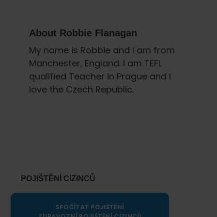
About
Robbie Flanagan
My name is Robbie and I am from
Manchester, England. I am TEFL
qualified Teacher in Prague and I
love the Czech Republic.
Primary
Sidebar
POJIŠTĚNÍ CIZINCŮ
SPOČÍTAT POJIŠTĚNÍ
ZDRAVOTNÍ POJIŠTĚNÍ CIZINCŮ