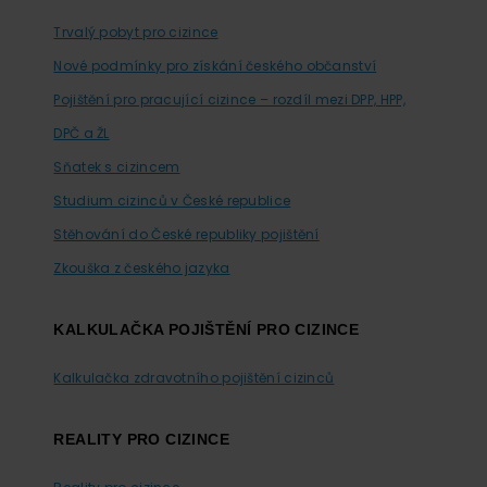
Trvalý pobyt pro cizince
Nové podmínky pro získání českého občanství
Pojištění pro pracující cizince – rozdíl mezi DPP, HPP,
DPČ a ŽL
Sňatek s cizincem
Studium cizinců v České republice
Stěhování do České republiky pojištění
Zkouška z českého jazyka
KALKULAČKA POJIŠTĚNÍ PRO CIZINCE
Kalkulačka zdravotního pojištění cizinců
REALITY PRO CIZINCE