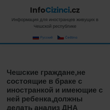
Skip
Skip
Skip
Skip
to
to
to
to
primary
main
primary
footer
InfoCizinci.cz
Информация для иностранцев живущих в
navigation
content
sidebar
Чешской республике
Русский
Čeština
Чешские граждане,не
состоящие в браке с
иностранкой и имеющие с
ней ребенка,должны
делать анализ ДНА