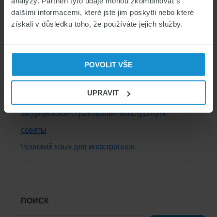
analýzy. Partneři tyto údaje mohou zkombinovat s
dalšími informacemi, které jste jim poskytli nebo které
získali v důsledku toho, že používáte jejich služby.
КАТЕГОРИИ
POVOLIT VŠE
визы в Чехию
UPRAVIT
жизнь в Чехии
Медицинское страхование иностранцев
советы
Чешский язык для иностранцев
ПОИСК