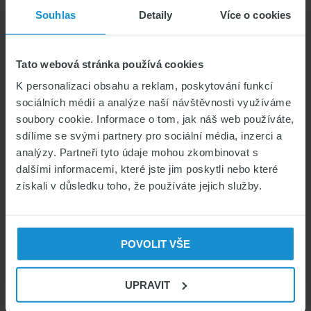
касающиеся изучения чешского языка и
Souhlas
Detaily
Více o cookies
подскажем маленькие хитрости, которые
about
помогут Вам успешно …
[Read more...]
Экзамен
Tato webová stránka používá cookies
на
K personalizaci obsahu a reklam, poskytování funkcí
знание
sociálních médií a analýze naší návštěvnosti využíváme
чешского
soubory cookie. Informace o tom, jak náš web používáte,
языка
sdílíme se svými partnery pro sociální média, inzerci a
analýzy. Partneři tyto údaje mohou zkombinovat s
для
Primary
dalšími informacemi, které jste jim poskytli nebo které
иностранце
získali v důsledku toho, že používáte jejich služby.
Sidebar
СТРАХОВАНИЕ ДЛЯ ИНОСТРАНЦЕВ
POVOLIT VŠE
СРАВНИТЕ СТРАХОВАНИЕ
UPRAVIT
СТРАХОВАНИЕ ДЛЯ ИНОСТРАНЦЕВ