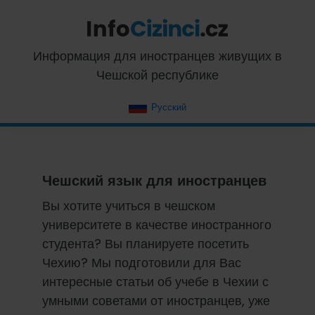
Skip
Skip
Skip
Skip
to
to
to
to
primary
main
primary
footer
InfoCizinci.cz
Информация для иностранцев живущих в
navigation
content
sidebar
Чешской республике
Русский
Чешский язык для иностранцев
Вы хотите учиться в чешском
университете в качестве иностранного
студента? Вы планируете посетить
Чехию? Мы подготовили для Вас
интересные статьи об учебе в Чехии с
умными советами от иностранцев, уже