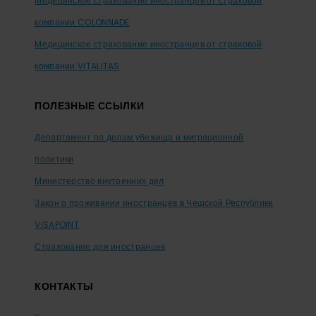
Медицинское страхование иностранцев от страховой
компании COLONNADE
Медицинское страхование иностранцев от страховой
компании VITALITAS
ПОЛЕЗНЫЕ ССЫЛКИ
Департамент по делам убежища и миграционной
политики
Министерство внутренних дел
Закон о проживании иностранцев в Чешской Республике
VISAPOINT
Страхование для иностранцев
КОНТАКТЫ