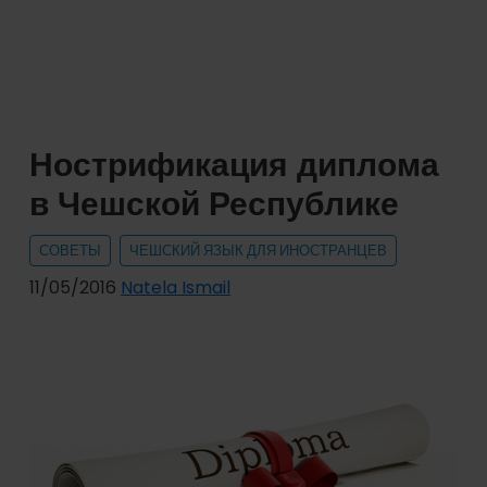
в
Чешской
Республике
на
основании
Нострификация диплома
обучения
в Чешской Республике
СОВЕТЫ
ЧЕШСКИЙ ЯЗЫК ДЛЯ ИНОСТРАНЦЕВ
11/05/2016
Natela Ismail