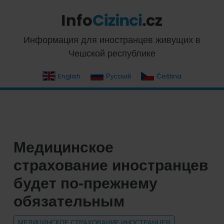
Skip
Skip
Skip
Skip
to
to
to
to
primary
main
primary
footer
InfoCizinci.cz
Информация для иностранцев живущих в
navigation
content
sidebar
Чешской республике
English
Русский
Čeština
Медицинское
страхование иностранцев
будет по-прежнему
обязательным
МЕДИЦИНСКОЕ СТРАХОВАНИЕ ИНОСТРАНЦЕВ