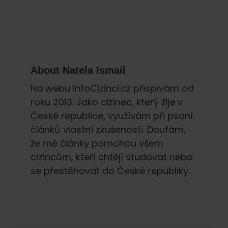
About
Natela Ismail
Na webu InfoCizinci.cz přispívám od
roku 2013. Jako cizinec, který žije v
České republice, využívám při psaní
článků vlastní zkušenosti. Doufám,
že mé články pomohou všem
cizincům, kteří chtějí studovat nebo
se přestěhovat do České republiky.
Primary