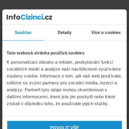
Sidebar
СТРАХОВАНИЕ ДЛЯ ИНОСТРАНЦЕВ
Souhlas
Detaily
Více o cookies
СРАВНИТЕ СТРАХОВАНИЕ
СТРАХОВАНИЕ ДЛЯ ИНОСТРАНЦЕВ
Tato webová stránka používá cookies
K personalizaci obsahu a reklam, poskytování funkcí
sociálních médií a analýze naší návštěvnosti využíváme
soubory cookie. Informace o tom, jak náš web používáte,
sdílíme se svými partnery pro sociální média, inzerci a
КАТЕГОРИИ
analýzy. Partneři tyto údaje mohou zkombinovat s
dalšími informacemi, které jste jim poskytli nebo které
визы в Чехию
získali v důsledku toho, že používáte jejich služby.
жизнь в Чехии
Медицинское страхование иностранцев
советы
POVOLIT VŠE