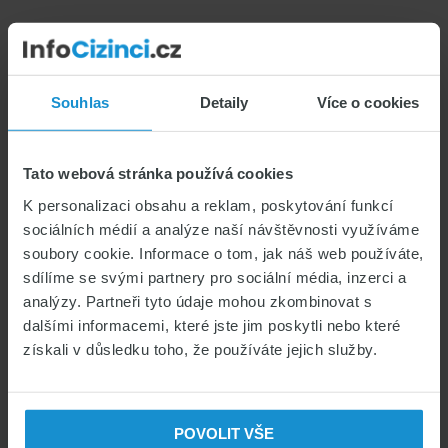
Souhlas
Detaily
Více o cookies
About
Natela Ismail
Na webu InfoCizinci.cz přispívám od
Tato webová stránka používá cookies
roku 2013. Jako cizinec, který žije v
České republice, využívám při psaní
K personalizaci obsahu a reklam, poskytování funkcí
sociálních médií a analýze naší návštěvnosti využíváme
článků vlastní zkušenosti. Doufám,
soubory cookie. Informace o tom, jak náš web používáte,
že mé články pomohou všem
sdílíme se svými partnery pro sociální média, inzerci a
cizincům, kteří chtějí studovat nebo
analýzy. Partneři tyto údaje mohou zkombinovat s
se přestěhovat do České republiky.
dalšími informacemi, které jste jim poskytli nebo které
získali v důsledku toho, že používáte jejich služby.
Primary
POVOLIT VŠE
Sidebar