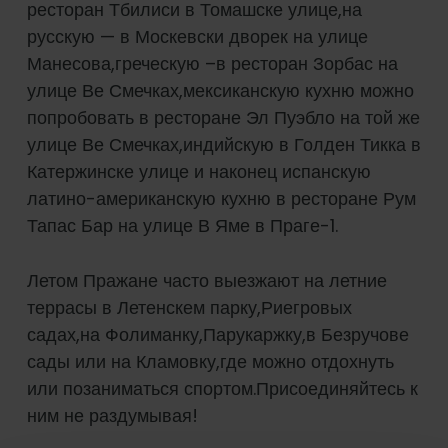
ресторан Тбилиси в Томашске улице,на
русскую — в Москевски дворек на улице
Манесова,греческую –в ресторан Зорбас на
улице Ве Смечках,мексиканскую кухню можно
попробовать в ресторане Эл Пуэбло на той же
улице Ве Смечках,индийскую в Голден Тикка в
Катержинске улице и наконец испанскую
латино-американскую кухню в ресторане Рум
Тапас Бар на улице В Яме в Праге-1.
Летом Пражане часто выезжают на летние
террасы в Летенскем парку,Риегровых
садах,на Фолиманку,Парукаржку,в Безручове
сады или на Кламовку,где можно отдохнуть
или позаниматься спортом.Присоединяйтесь к
ним не раздумывая!