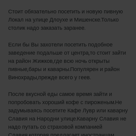
Стоит обязательно посетить и новую пивную
Локал на улице Длоухе и Мишенске.Только
столик надо заказать заранее.
Если бы Вы захотели посетить подобное
заведение подальше от центра,то стоит зайти
на район Жижков,где всю ночь открыты
пивные,бары и каварны.Популярен и район
Винохрады,прежде всего у геев.
После вкусной еды самое время зайти и
попробовать хороший кофе с пироженым.Не
задумываясь посетите Кафе Лувр или каварну
Славия на Народни улице.Каварну Славия не
надо путать со страховой компанией
Славия,которая предлагает иностранцам