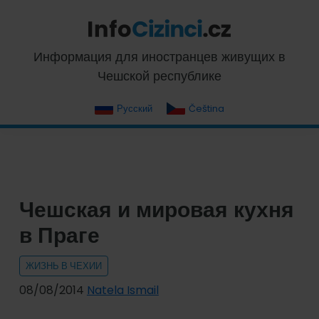
Skip
Skip
Skip
Skip
to
to
to
to
primary
main
primary
footer
InfoCizinci.cz
Информация для иностранцев живущих в
navigation
content
sidebar
Чешской республике
Русский
Čeština
Чешская и мировая кухня
в Праге
ЖИЗНЬ В ЧЕХИИ
08/08/2014
Natela Ismail