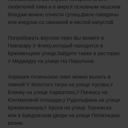
любителей пива и в мире.К основным чешским
блюдам можно отнести гуляш,филе говядины
или кнедлик со свининой и кислой капустой.
Попробовать вкусное пиво Вы можете в
Пивовару У Флеку,который находится в
Кржеменцове улице.Зайдите также в ресторан
У Медвидку на улице На Перштыне.
Хорошее плзеньское пиво можно выпить в
пивной У Золотого тигра на улице Хусова,У
Елинку на улице Харватова,У Пинкасу на
Юнгмановой площади,у Рудольфина на улице
Кржижовницка,У Хроха на улице Тхуновска
или в Бредовскем дворе на улице Политицких
везню.