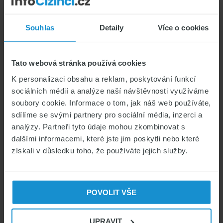
заключаются главные преимущества? При
соблюдении установленных условий
Souhlas
Detaily
Více o cookies
программа гарантирует вам право подать
заявление на получение вида на жительство
вместе с членами семьи а также обеспечивает
Tato webová stránka používá cookies
более быстрое рассмотрение ваших
K personalizaci obsahu a reklam, poskytování funkcí
документов.
sociálních médií a analýze naší návštěvnosti využíváme
soubory cookie. Informace o tom, jak náš web používáte,
Стать участниками этой программы могут
sdílíme se svými partnery pro sociální média, inzerci a
граждане следующих стран:
analýzy. Partneři tyto údaje mohou zkombinovat s
dalšími informacemi, které jste jim poskytli nebo které
Австралия
získali v důsledku toho, že používáte jejich služby.
Япония
Канада
Республика Корея
POVOLIT VŠE
Новая Зеландия
Соединенное Королевство
UPRAVIT