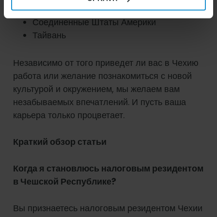
Великобритании и Северной Ирландии
Соединенные Штаты Америки
Тайвань
Независимо от того приведет ли вас в Чехию
работа или желание познакомиться с новой
культурой и окружением, мы желаем вам
незабываемых впечатлений. И пусть ваша
карьера только процветает.
Краткий обзор статьи
Когда я становлюсь налоговым резидентом
в Чешской Республике?
Вы признаетесь налоговым резидентом Чехии