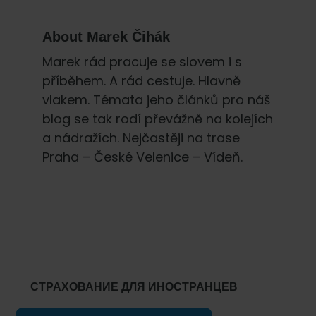
About
Marek Čihák
Marek rád pracuje se slovem i s
příběhem. A rád cestuje. Hlavně
vlakem. Témata jeho článků pro náš
blog se tak rodí převážně na kolejích
a nádražích. Nejčastěji na trase
Praha – České Velenice – Vídeň.
Primary
Sidebar
СТРАХОВАНИЕ ДЛЯ ИНОСТРАНЦЕВ