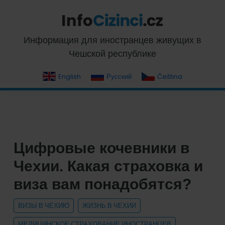
Skip
Skip
Skip
Skip
to
to
to
to
primary
main
primary
footer
InfoCizinci.cz
Информация для иностранцев живущих в
navigation
content
sidebar
Чешской республике
English
Русский
Čeština
Цифровые кочевники в
Чехии. Какая страховка и
виза вам понадобятся?
ВИЗЫ В ЧЕХИЮ
ЖИЗНЬ В ЧЕХИИ
МЕДИЦИНСКОЕ СТРАХОВАНИЕ ИНОСТРАНЦЕВ