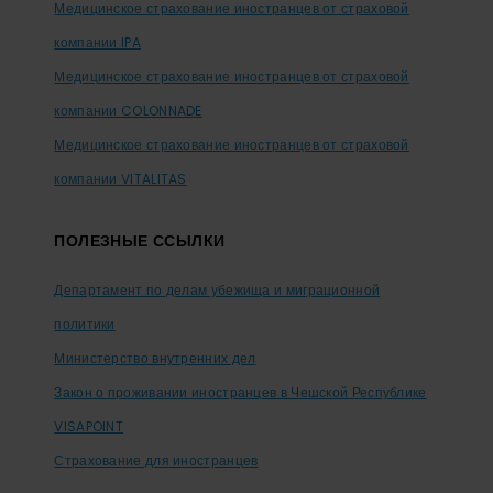
Медицинское страхование иностранцев от страховой
компании IPA
Медицинское страхование иностранцев от страховой
компании COLONNADE
Медицинское страхование иностранцев от страховой
компании VITALITAS
ПОЛЕЗНЫЕ ССЫЛКИ
Департамент по делам убежища и миграционной
политики
Министерство внутренних дел
Закон о проживании иностранцев в Чешской Республике
VISAPOINT
Страхование для иностранцев