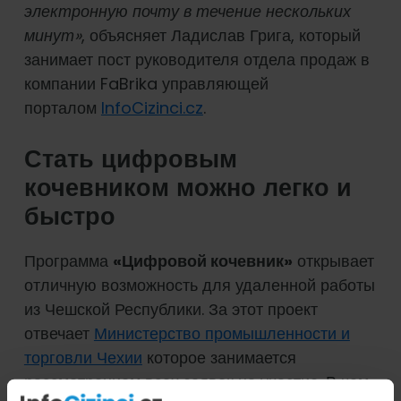
электронную почту в течение нескольких
минут»
, объясняет Ладислав Грига, который
занимает пост руководителя отдела продаж в
компании FaBrika управляющей
порталом
InfoCizinci.cz
.
Стать цифровым
кочевником можно легко и
быстро
Программа
«Цифровой кочевник»
открывает
отличную возможность для удаленной работы
из Чешской Республики. За этот проект
отвечает
Министерство промышленности и
торговли Чехии
которое занимается
рассмотрением всех заявок на участие. В чем