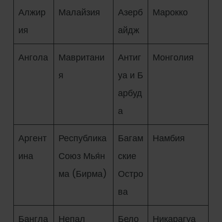
Алжир
Малайзия
Азерб
Марокко
ия
айдж
Ангола
Мавритани
Антиг
Монголия
я
уа и Б
арбуд
а
Аргент
Республика
Багам
Намбия
ина
Союз Мья́н
ские
ма (Бирма)
Остро
ва
Бангла
Непал
Бело
Никарагуа