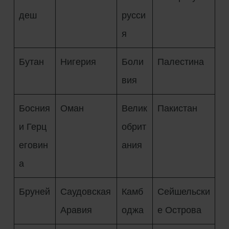
деш
русси
я
Бутан
Нигерия
Боли
Палестина
вия
Босния
Оман
Велик
Пакистан
и Герц
обрит
еговин
ания
а
Бруней
Саудовская
Камб
Сейшельски
Аравия
оджа
е Острова