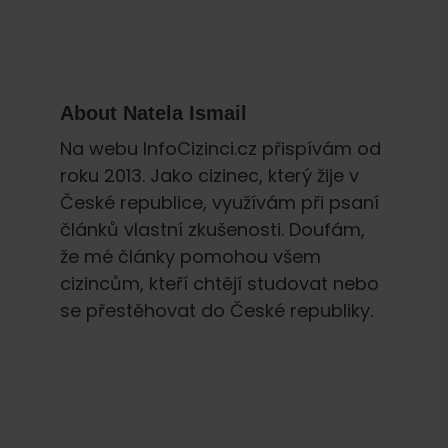
About
Natela Ismail
Na webu InfoCizinci.cz přispívám od
roku 2013. Jako cizinec, který žije v
České republice, využívám při psaní
článků vlastní zkušenosti. Doufám,
že mé články pomohou všem
cizincům, kteří chtějí studovat nebo
se přestěhovat do České republiky.
Primary
Sidebar