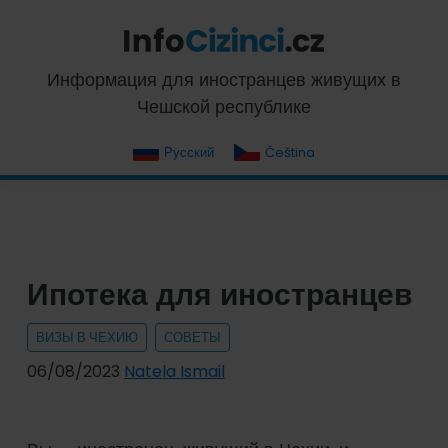
Skip
Skip
Skip
Skip
to
to
to
to
primary
main
primary
footer
InfoCizinci.cz
Информация для иностранцев живущих в
navigation
content
sidebar
Чешской республике
Русский
Čeština
Ипотека для иностранцев
ВИЗЫ В ЧЕХИЮ
СОВЕТЫ
06/08/2023
Natela Ismail