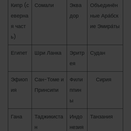
Кипр (с
Сомали
Эква
Объединён
еверна
дор
ные Ара́бск
я част
ие Эмира́ты
ь)
Египет
Шри Ланка
Эритр
Судан
ея
Эфиоп
Сан-Томе и
Фили
Сирия
ия
Принсипи
ппин
ы
Гана
Таджикиста
Индо
Танзания
н
незия