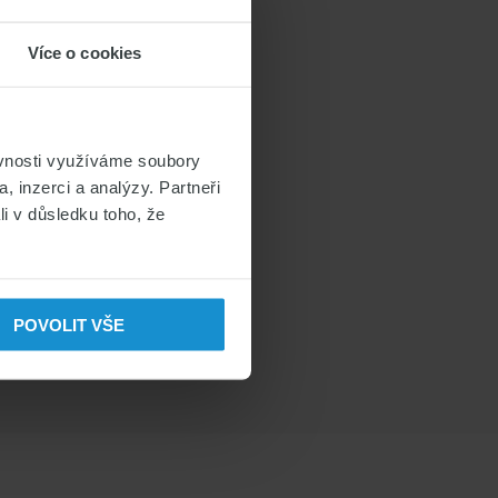
Více o cookies
ěvnosti využíváme soubory
, inzerci a analýzy. Partneři
li v důsledku toho, že
POVOLIT VŠE