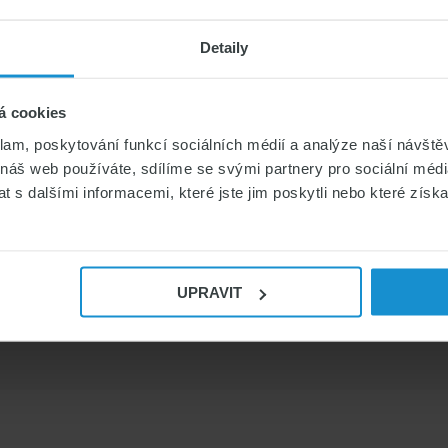
Detaily
á cookies
klam, poskytování funkcí sociálních médií a analýze naší návšt
 náš web používáte, sdílíme se svými partnery pro sociální média
 s dalšími informacemi, které jste jim poskytli nebo které získa
UPRAVIT