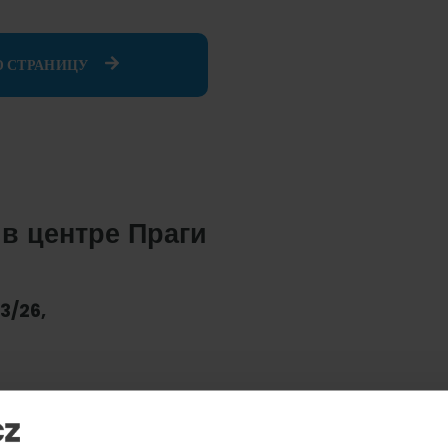
Ю СТРАНИЦУ
 в центре Праги
3/26,