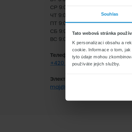
СР 9:00–19:00
Souhlas
ЧТ 9:00–19:00
ПТ 9:00–19:00
СБ 9:00–19:00
Tato webová stránka použív
ВС 9:00–19:00
K personalizaci obsahu a re
cookie. Informace o tom, jak
Телефон:
tyto údaje mohou zkombinovat
+420 790 285 180
používáte jejich služby.
Электронная почта:
maj@yespojisteni.cz