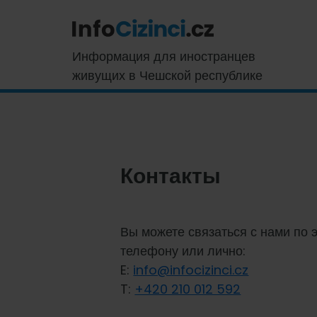
Skip
Skip
Skip
Skip
to
to
to
to
primary
main
primary
footer
InfoCizinci.cz
Информация для иностранцев
navigation
content
sidebar
живущих в Чешской республике
Контакты
Вы можете связаться с нами по 
телефону или лично:
E:
info@infocizinci.cz
T:
+420 210 012 592